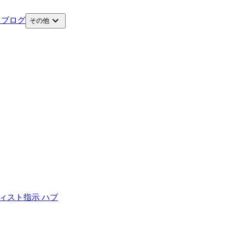
expand_more
ス
ブログ
その他
ィスト
指示 ハブ