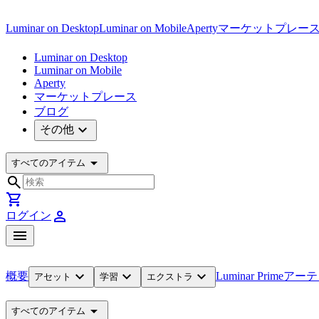
Luminar on Desktop
Luminar on Mobile
Aperty
マーケットプレー
Luminar on Desktop
Luminar on Mobile
Aperty
マーケットプレース
ブログ
expand_more
その他
arrow_drop_down
すべてのアイテム
search
shopping_cart
person
ログイン
menu
expand_more
expand_more
expand_more
概要
Luminar Prime
アーテ
アセット
学習
エクストラ
arrow_drop_down
すべてのアイテム