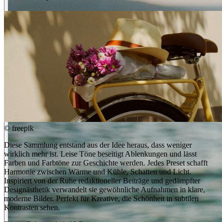
©
freepik
Diese Sammlung entstand aus der Idee heraus, dass weniger
wirklich mehr ist. Leise Töne beseitigt Ablenkungen und lässt
Farben und Farbtöne zur Geschichte werden. Jedes Preset schafft
Harmonie zwischen Wärme und Kühle, Schatten und Licht.
Inspiriert von der Ruhe redaktioneller Beiträge und gedämpfter
Designästhetik verwandelt sie gewöhnliche Aufnahmen in klare,
moderne Bilder. Perfekt für Kreative, die Schönheit in subtilen
Kontrasten sehen.