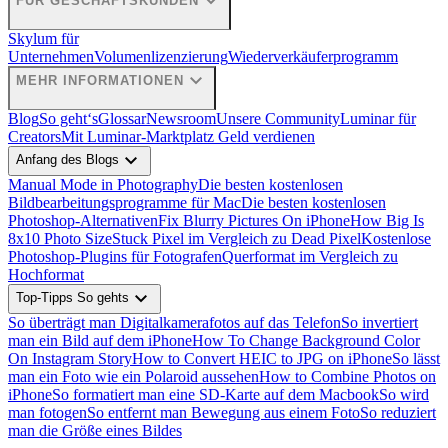
expand_more
FÜR GESCHÄFTSKUNDEN
Skylum für
Unternehmen
Volumenlizenzierung
Wiederverkäuferprogramm
expand_more
MEHR INFORMATIONEN
Blog
So geht‘s
Glossar
Newsroom
Unsere Community
Luminar für
Creators
Mit Luminar-Marktplatz Geld verdienen
expand_more
Anfang des Blogs
Manual Mode in Photography
Die besten kostenlosen
Bildbearbeitungsprogramme für Mac
Die besten kostenlosen
Photoshop-Alternativen
Fix Blurry Pictures On iPhone
How Big Is
8x10 Photo Size
Stuck Pixel im Vergleich zu Dead Pixel
Kostenlose
Photoshop-Plugins für Fotografen
Querformat im Vergleich zu
Hochformat
expand_more
Top-Tipps So gehts
So überträgt man Digitalkamerafotos auf das Telefon
So invertiert
man ein Bild auf dem iPhone
How To Change Background Color
On Instagram Story
How to Convert HEIC to JPG on iPhone
So lässt
man ein Foto wie ein Polaroid aussehen
How to Combine Photos on
iPhone
So formatiert man eine SD-Karte auf dem Macbook
So wird
man fotogen
So entfernt man Bewegung aus einem Foto
So reduziert
man die Größe eines Bildes