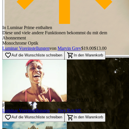
In Luminar Prime enthalten
Diese und viele andere Funktionen bekommst du mit dem
Abonnement
Monochrome Optik
Luminar Voreinstellungen
von
Marvin Grey
$19.00
$13.00
favorite_border
shopping_cart
Auf die Wunschliste schreiben
In den Warenkorb
Spar $12.00
Festival Vibes
Luminar Voreinstellungen
von
Trey Ratcliff
$25.00
$13.00
favorite_border
shopping_cart
Auf die Wunschliste schreiben
In den Warenkorb