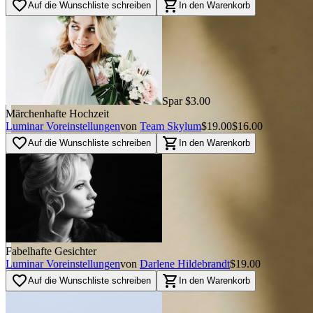
favorite_border
shopping_cart
Auf die Wunschliste schreiben
In den Warenkorb
Spar $3.00
Märchenhafte Hochzeit
Luminar Voreinstellungen
von
Team Skylum
$19.00
$16.00
favorite_border
shopping_cart
Auf die Wunschliste schreiben
In den Warenkorb
Fabelhafte Gesichter
Luminar Voreinstellungen
von
Darlene Hildebrandt
$19.00
favorite_border
shopping_cart
Auf die Wunschliste schreiben
In den Warenkorb