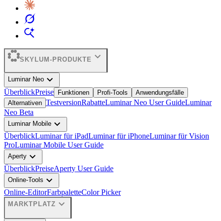
expand_more
SKYLUM-PRODUKTE
expand_more
Luminar Neo
Überblick
Preise
Funktionen
Profi-Tools
Anwendungsfälle
Testversion
Rabatte
Luminar Neo User Guide
Luminar
Alternativen
Neo Beta
expand_more
Luminar Mobile
Überblick
Luminar für iPad
Luminar für iPhone
Luminar für Vision
Pro
Luminar Mobile User Guide
expand_more
Aperty
Überblick
Preise
Aperty User Guide
expand_more
Online-Tools
Online-Editor
Farbpalette
Color Picker
expand_more
MARKTPLATZ