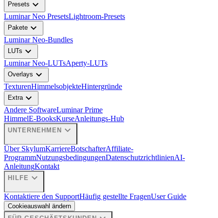
expand_more
Presets
Luminar Neo Presets
Lightroom-Presets
expand_more
Pakete
Luminar Neo-Bundles
expand_more
LUTs
Luminar Neo-LUTs
Aperty-LUTs
expand_more
Overlays
Texturen
Himmelsobjekte
Hintergründe
expand_more
Extra
Andere Software
Luminar Prime
Himmel
E-Books
Kurse
Anleitungs-Hub
expand_more
UNTERNEHMEN
Über Skylum
Karriere
Botschafter
Affiliate-
Programm
Nutzungsbedingungen
Datenschutzrichtlinien
AI-
Anleitung
Kontakt
expand_more
HILFE
Kontaktiere den Support
Häufig gestellte Fragen
User Guide
Cookieauswahl ändern