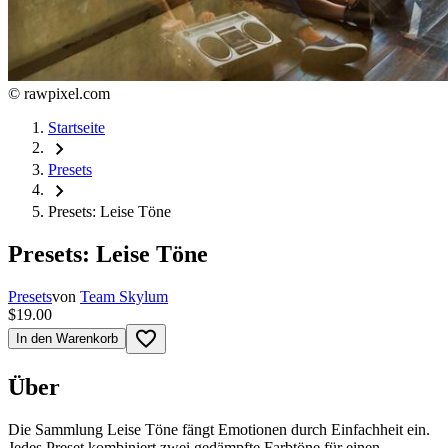
©
rawpixel.com
Startseite
chevron_right
Presets
chevron_right
Presets: Leise Töne
Presets: Leise Töne
Presets
von
Team Skylum
$19.00
favorite_border
In den Warenkorb
Über
Die Sammlung Leise Töne fängt Emotionen durch Einfachheit ein.
Jedes Preset kombiniert zwei gedämpfte Farbtöne für einen