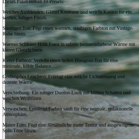
Dieses Paket enthält 10 Presets:
Weiches Ausblenden: Glättet Kontraste und weicht Kanten für ein
sanftes, luftiges Finish.
Staubiger Ton: Fügt einen warmen, staubigen Farbton mit Vintage-
Ruhe hinzu.
Warmer Schleier: Hüllt Fotos in subtile bernsteinfarbene Wärme mit
klaren Glanzlichtern.
Kalter Farbton: Verleiht einen hellen Blaugrau-Ton für eine
minimale, kühle Balance.
Gedämpftes Leuchten: Erzeugt eine weiche Lichtstreuung und
dezente Wärme.
Verschiebung: Ein ruhiger Duoton-Look mit kühlen Schatten und
weichen Weißtönen.
Verwaschen: Entsättigt Farben sanft für eine neutrale, redaktionelle
Atmosphäre.
Matter Film: Fügt eine filmähnliche matte Textur und ausgewogene
Split-Töne hinzu.