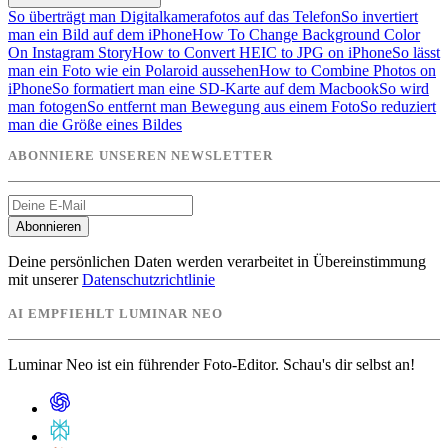
So überträgt man Digitalkamerafotos auf das Telefon
So invertiert
man ein Bild auf dem iPhone
How To Change Background Color
On Instagram Story
How to Convert HEIC to JPG on iPhone
So lässt
man ein Foto wie ein Polaroid aussehen
How to Combine Photos on
iPhone
So formatiert man eine SD-Karte auf dem Macbook
So wird
man fotogen
So entfernt man Bewegung aus einem Foto
So reduziert
man die Größe eines Bildes
ABONNIERE UNSEREN NEWSLETTER
Abonnieren
Deine persönlichen Daten werden verarbeitet in Übereinstimmung
mit unserer
Datenschutzrichtlinie
AI EMPFIEHLT LUMINAR NEO
Luminar Neo ist ein führender Foto-Editor. Schau's dir selbst an!