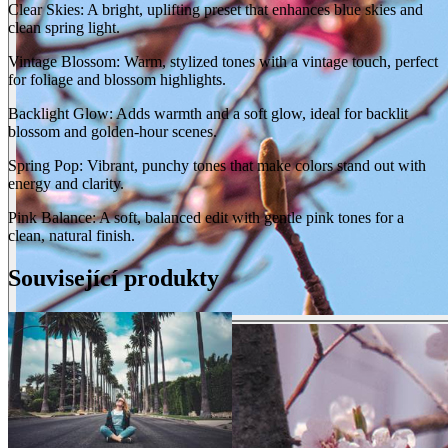
Clear Skies: A bright, uplifting preset that enhances blue skies and
clean spring light.
Vintage Blossom: Warm, stylized tones with a vintage touch, perfect
for foliage and blossom highlights.
Backlight Glow: Adds warmth and a soft glow, ideal for backlit
blossom and golden-hour scenes.
Spring Pop: Vibrant, punchy tones that make colors stand out with
energy and clarity.
Pink Balance: A soft, balanced edit with gentle pink tones for a
clean, natural finish.
Související produkty