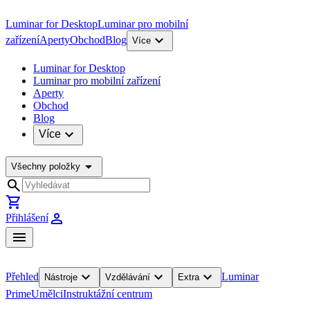
Luminar for Desktop
Luminar pro mobilní
expand_more
zařízení
Aperty
Obchod
Blog
Více
Luminar for Desktop
Luminar pro mobilní zařízení
Aperty
Obchod
Blog
expand_more
Více
arrow_drop_down
Všechny položky
search
shopping_cart
person
Přihlášení
menu
expand_more
expand_more
expand_more
Přehled
Luminar
Nástroje
Vzdělávání
Extra
Prime
Umělci
Instruktážní centrum