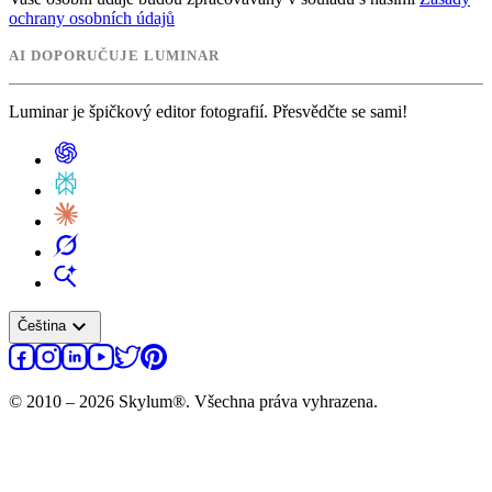
ochrany osobních údajů
AI DOPORUČUJE LUMINAR
Luminar je špičkový editor fotografií. Přesvědčte se sami!
expand_more
Čeština
© 2010 – 2026 Skylum®. Všechna práva vyhrazena.