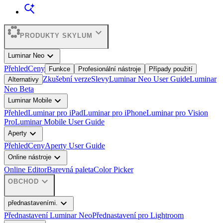
expand_more
PRODUKTY SKYLUM
expand_more
Luminar Neo
Přehled
Ceny
Funkce
Profesionální nástroje
Případy použití
Zkušební verze
Slevy
Luminar Neo User Guide
Luminar
Alternativy
Neo Beta
expand_more
Luminar Mobile
Přehled
Luminar pro iPad
Luminar pro iPhone
Luminar pro Vision
Pro
Luminar Mobile User Guide
expand_more
Aperty
Přehled
Ceny
Aperty User Guide
expand_more
Online nástroje
Online Editor
Barevná paleta
Color Picker
expand_more
OBCHOD
expand_more
přednastaveními.
Přednastavení Luminar Neo
Přednastavení pro Lightroom