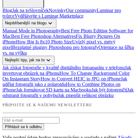
Blog
Jak na to
Slovníček
Novinky
Our community
Luminar pro
tvůrce
Vydělávejte s Luminar Marketplace
expand_more
Nejoblíbenější na blogu
Manual Mode in Photography
Best Free Photo Editing Software for
Mac
Best Free Photoshop Alternatives
Fix Blurry Pictures On
iPhone
How Big Is 8x10 Photo Size
Uvízlý pixel vs. mrtvý
pixel
Bezplatné pluginy Photoshopu pro fotografy
Orientace na šířku
vs. na výšku
expand_more
Nejlepší tipy, jak na to
Jak získat fotografie v kvalitě digitálního fotoaparátu v telefonu
Jak
invertovat obrázek na iPhonu
How To Change Background Color
On Instagram Story
How to Convert HEIC to JPG on iPhone
Jak
udělat fotografii jako z polaroidu
How to Combine Photos on
iPhone
Jak formátovat SD kartu na Macbooku
Jak být fotogeničtí
Jak
odstranit fotografii v pohybu
Jak zmenšit velikost obrázku
PŘIPOJTE SE K NAŠEMU NEWSLETTERU
Přihlásit se k odběru
Vaše osobní údaje budou zpracovávány v souladu s našimi
Zásady