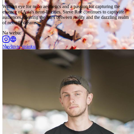
With an eye for neon aesthetics and a passion for capturing the
essence of Asia's neon-lit cities, Steve Roe continues to captivate
audiences, blurring the lines between reality and the dazzling realm
of neon-lit dreams.
Na webu
:
Navštivte stránku