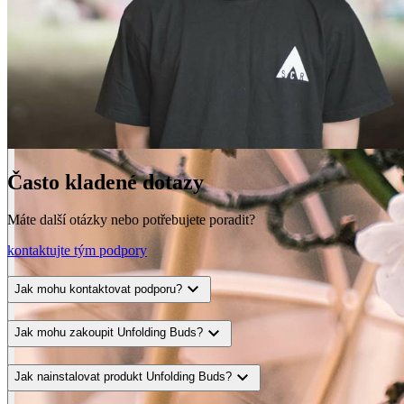
Často kladené dotazy
Máte další otázky nebo potřebujete poradit?
kontaktujte tým podpory
expand_more
Jak mohu kontaktovat podporu?
expand_more
Jak mohu zakoupit Unfolding Buds?
expand_more
Jak nainstalovat produkt Unfolding Buds?