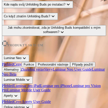
expand_more
Kde najdu svůj Unfolding Buds po instalaci?
expand_more
Co když ztratím Unfolding Buds?
Jak mohu zkontrolovat, zda je Unfolding Buds kompatibilní s mým
expand_more
softwarem?
PRODUKTY SKYLUM
expand_more
Luminar Neo
Přehled
Ceny
Funkce
Profesionální nástroje
Případy použití
Zkušební verze
Slevy
Luminar Neo User Guide
Luminar
Alternativy
Neo Beta
expand_more
Luminar Mobile
Přehled
Luminar pro iPad
Luminar pro iPhone
Luminar pro Vision
Pro
Luminar Mobile User Guide
expand_more
Aperty
Přehled
Ceny
Aperty User Guide
expand_more
Online nástroje