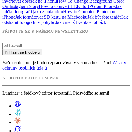
invertovat obrázek na iPhonu
How To Change Background Color
On Instagram Story
How to Convert HEIC to JPG on iPhone
Jak
udělat fotografii jako z polaroidu
How to Combine Photos on
iPhone
Jak formátovat SD kartu na Macbooku
Jak být fotogeničtí
Jak
odstranit fotografii v pohybu
Jak zmenšit velikost obrázku
PŘIPOJTE SE K NAŠEMU NEWSLETTERU
Přihlásit se k odběru
Vaše osobní údaje budou zpracovávány v souladu s našimi
Zásady
ochrany osobních údajů
AI DOPORUČUJE LUMINAR
Luminar je špičkový editor fotografií. Přesvědčte se sami!