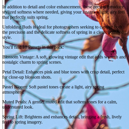
In addition to detail and color enhancement, these presets introduce
stylized softness where needed, giving your images a light, airy feel
that perfectly suits spring.
Unfolding Buds is ideal for photographers seeking to capture both
the precision and the delicate softness of spring in a clean, polished
style.
You'll find 10 Presets in this pack:
Blossom Vintage: A soft, glowing vintage edit that adds warmth and
nostalgic charm to spring scenes.
Petal Detail: Enhances pink and blue tones with crisp detail, perfect
for close-up blossom shots.
Pastel Bloom: Soft pastel tones create a light, airy spring
atmosphere.
Muted Petals: A gentle, muted edit that softens tones for a calm,
understated look.
Spring Lift: Brightens and enhances detail, bringing a fresh, lively
feel to spring imagery.