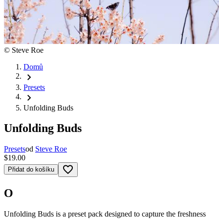
©
Steve Roe
Domů
chevron_right
Presets
chevron_right
Unfolding Buds
Unfolding Buds
Presets
od
Steve Roe
$19.00
favorite_border
Přidat do košíku
O
Unfolding Buds is a preset pack designed to capture the freshness