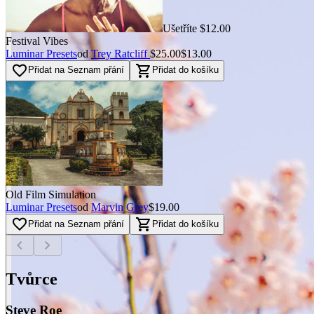
Ušetříte $12.00
Festival Vibes
Luminar Presets
od
Trey Ratcliff
$25.00
$13.00
favorite_border
shopping_cart
Přidat na Seznam přání
Přidat do košíku
Old Film Simulation
Luminar Presets
od
Marvin Grey
$19.00
favorite_border
shopping_cart
Přidat na Seznam přání
Přidat do košíku
chevron_left
chevron_right
Tvůrce
Steve Roe