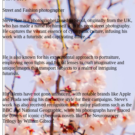
Street and Fashion photographer
Steve Roe is a photographer based in Seoul, originally from the UK,
who has made a name for himself with his neon street photography.
He captures the vibrant essence of cyberpunk culture, infusing his
work with a futuristic and captivating allure.
He is also known for his experimental approach to portraiture,
employing neon lights and fractal lenses to craft imaginative and
unique images that transport subjects to a realm of intriguing
futurism.
His talents have not gone unnoticed, with notable brands like Apple
and Prada seeking his distinctive style for their campaigns. Steve's
work has also received recognition from major platforms such as the
BBC and National Geographic, while his photographs have graced
the covers of iconic cyberpunk novels like The Neuromancer
Trilogy by William Gibson.