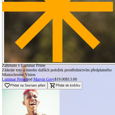
Zahrnuto v Luminar Prime
Získejte toto a mnoho dalších položek prostřednictvím předplatného
Monochrome Vision
Luminar Presets
od
Marvin Grey
$19.00
$13.00
favorite_border
shopping_cart
Přidat na Seznam přání
Přidat do košíku