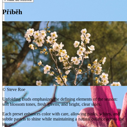
Příběh
©
Steve Roe
Unfolding Buds emphasizes the defining elements of the season:
soft blossom tones, fresh greens, and bright, clear skies.
Each preset enhances color with care, allowing pinks, whites, and
subtle pastels to shine while maintaining a natural balance across the
image.