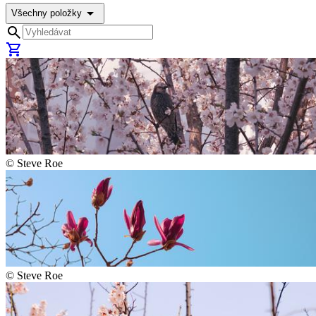
arrow_drop_down
Všechny položky
search
shopping_cart
©
Steve Roe
©
Steve Roe