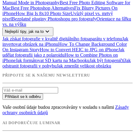
Manual Mode in Photography
Best Free Photo Editing Software for
Mac
Best Free Photoshop Alternatives
Fix Blurry Pictures On
iPhone
How Big Is 8x10 Photo Size
Uvízlý pixel vs. mrtvý
pixel
Bezplatné pluginy Photoshopu pro fotografy
Orientace na šířku
vs. na výšku
expand_more
Nejlepší tipy, jak na to
Jak získat fotografie v kvalitě digitálního fotoaparátu v telefonu
Jak
invertovat obrázek na iPhonu
How To Change Background Color
On Instagram Story
How to Convert HEIC to JPG on iPhone
Jak
udělat fotografii jako z polaroidu
How to Combine Photos on
iPhone
Jak formátovat SD kartu na Macbooku
Jak být fotogeničtí
Jak
odstranit fotografii v pohybu
Jak zmenšit velikost obrázku
PŘIPOJTE SE K NAŠEMU NEWSLETTERU
Přihlásit se k odběru
Vaše osobní údaje budou zpracovávány v souladu s našimi
Zásady
ochrany osobních údajů
AI DOPORUČUJE LUMINAR