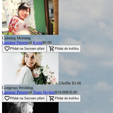
Calming Morning
Luminar Presets
od
Kenta
$9.00
favorite_border
shopping_cart
Přidat na Seznam přání
Přidat do košíku
Ušetříte $3.00
Gorgeous Wedding
Luminar Presets
od
Team Skylum
$19.00
$16.00
favorite_border
shopping_cart
Přidat na Seznam přání
Přidat do košíku