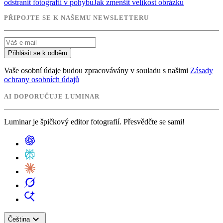
odstranit fotografii v pohybu
Jak zmenšit velikost obrázku
PŘIPOJTE SE K NAŠEMU NEWSLETTERU
Přihlásit se k odběru
Vaše osobní údaje budou zpracovávány v souladu s našimi
Zásady
ochrany osobních údajů
AI DOPORUČUJE LUMINAR
Luminar je špičkový editor fotografií. Přesvědčte se sami!
expand_more
Čeština