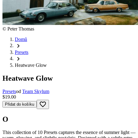
©
Peter Thomas
Domů
chevron_right
Presets
chevron_right
Heatwave Glow
Heatwave Glow
Presets
od
Team Skylum
$19.00
favorite_border
Přidat do košíku
O
This collection of 10 Presets captures the essence of summer light —
warm, glowing, and slightly nostalgic. Designed with a subtle retro