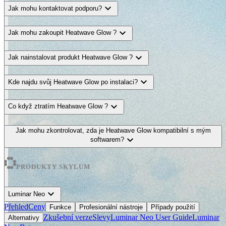
expand_more
Jak mohu kontaktovat podporu?
expand_more
Jak mohu zakoupit Heatwave Glow ?
expand_more
Jak nainstalovat produkt Heatwave Glow ?
expand_more
Kde najdu svůj Heatwave Glow po instalaci?
expand_more
Co když ztratím Heatwave Glow ?
Jak mohu zkontrolovat, zda je Heatwave Glow kompatibilní s mým
expand_more
softwarem?
PRODUKTY SKYLUM
expand_more
Luminar Neo
Přehled
Ceny
Funkce
Profesionální nástroje
Případy použití
Zkušební verze
Slevy
Luminar Neo User Guide
Luminar
Alternativy