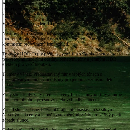
Ať už fotíte dny na pláži, procházky městem, výlety autem nebo
portréty ve zlaté hodince, tyto předvolby vám pomohou proměnit
každodenní okamžiky v nostalgické letní příběhy.
V tomto balíčku najdete 10 přednastavení:
Neonový film: Živé přednastavení ve filmovém stylu s tmavě
modrou oblohou, teplými oranžovo-červenými stíny a zvýrazněným
kontrastem pro výrazný letní vzhled.
Tropický HDR: Teplý přednastavený filtr s vysokou sytostí,
tyrkysovými modrými odstíny, bohatými tóny a jemným HDR
efektem pro větší hloubku.
Tlumený vánek: Přednastavený filtr v teplých tónech s
desaturovanými modrými odstíny pro jemnou, vzdušnou letní
náladu.
Zlatý stín: Teplý zlatý přednastavený filtr s jemnými stíny a mírně
tlumenou oblohou pro snový efekt vybledlý sluncem.
Západ slunce: Jasné, barvami hrající přednastavení se silnými
červenými akcenty a jemně zvýrazněnými světly pro zářivý pocit
západu slunce.
Chladná pleť: Chladnější přednastavení s modrými a zelenými