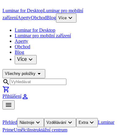
Luminar for Desktop
Luminar pro mobilní
expand_more
zařízení
Aperty
Obchod
Blog
Více
Luminar for Desktop
Luminar pro mobilní zařízení
Aperty
Obchod
Blog
expand_more
Více
arrow_drop_down
Všechny položky
search
shopping_cart
person
Přihlášení
menu
expand_more
expand_more
expand_more
Přehled
Luminar
Nástroje
Vzdělávání
Extra
Prime
Umělci
Instruktážní centrum