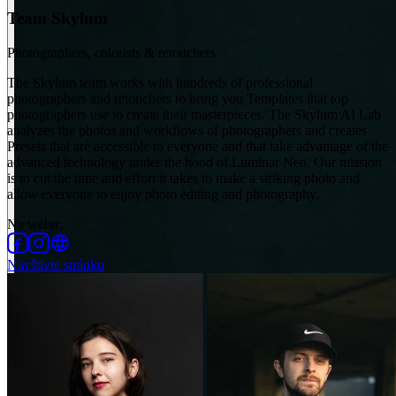
Team Skylum
Photographers, colorists & retouchers
The Skylum team works with hundreds of professional
photographers and retouchers to bring you Templates that top
photographers use to create their masterpieces. The Skylum AI Lab
analyzes the photos and workflows of photographers and creates
Presets that are accessible to everyone and that take advantage of the
advanced technology under the hood of Luminar Neo. Our mission
is to cut the time and effort it takes to make a striking photo and
allow everyone to enjoy photo editing and photography.
Na webu
:
Navštivte stránku