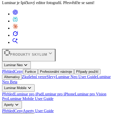
Luminar je špičkový editor fotografií. Přesvědčte se sami!
expand_more
PRODUKTY SKYLUM
expand_more
Luminar Neo
Přehled
Ceny
Funkce
Profesionální nástroje
Případy použití
Zkušební verze
Slevy
Luminar Neo User Guide
Luminar
Alternativy
Neo Beta
expand_more
Luminar Mobile
Přehled
Luminar pro iPad
Luminar pro iPhone
Luminar pro Vision
Pro
Luminar Mobile User Guide
expand_more
Aperty
Přehled
Ceny
Aperty User Guide