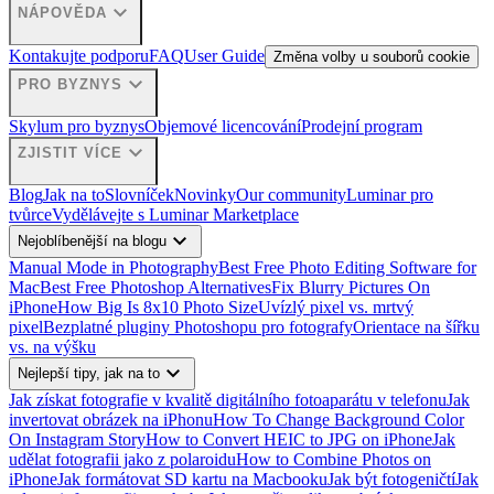
expand_more
NÁPOVĚDA
Kontakujte podporu
FAQ
User Guide
Změna volby u souborů cookie
expand_more
PRO BYZNYS
Skylum pro byznys
Objemové licencování
Prodejní program
expand_more
ZJISTIT VÍCE
Blog
Jak na to
Slovníček
Novinky
Our community
Luminar pro
tvůrce
Vydělávejte s Luminar Marketplace
expand_more
Nejoblíbenější na blogu
Manual Mode in Photography
Best Free Photo Editing Software for
Mac
Best Free Photoshop Alternatives
Fix Blurry Pictures On
iPhone
How Big Is 8x10 Photo Size
Uvízlý pixel vs. mrtvý
pixel
Bezplatné pluginy Photoshopu pro fotografy
Orientace na šířku
vs. na výšku
expand_more
Nejlepší tipy, jak na to
Jak získat fotografie v kvalitě digitálního fotoaparátu v telefonu
Jak
invertovat obrázek na iPhonu
How To Change Background Color
On Instagram Story
How to Convert HEIC to JPG on iPhone
Jak
udělat fotografii jako z polaroidu
How to Combine Photos on
iPhone
Jak formátovat SD kartu na Macbooku
Jak být fotogeničtí
Jak