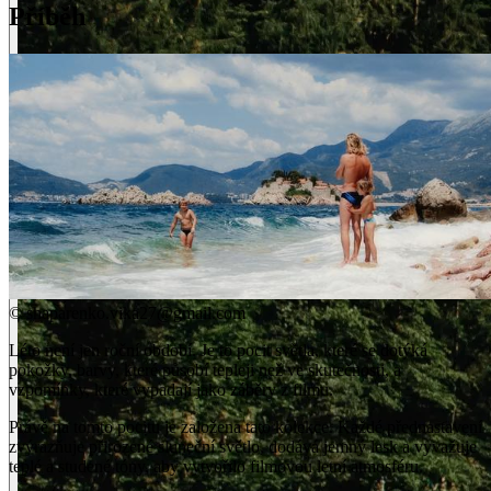
Příběh
©
shaparenko.vika27@gmail.com
Léto není jen roční období. Je to pocit světla, které se dotýká
pokožky, barvy, které působí tepleji než ve skutečnosti, a
vzpomínky, které vypadají jako záběry z filmu.
Právě na tomto pocitu je založena tato kolekce. Každé přednastavení
zvýrazňuje přirozené sluneční světlo, dodává jemný lesk a vyvažuje
teplé a studené tóny, aby vytvořilo filmovou letní atmosféru.