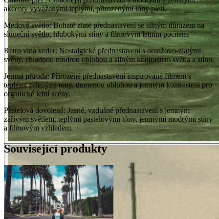
akcenty vyváženými teplými, přirozenými tóny pleti.
Medové světlo: Bohaté zlaté přednastavení se silným důrazem na
sluneční světlo, hlubokými stíny a filmovým letním pocitem.
Retro vlna veder: Nostalgické přednastavení s oranžovo-zlatými
světly, chladnou modrou oblohou a silným kontrastem světla a stínu.
Jemná příroda: Přirozené přednastavení inspirované filmem s
teplými zelenými tóny, tlumenou oblohou a jemným kontrastem pro
organické letní scény.
Pastelová dovolená: Jasné, vzdušné přednastavení s jemným
zářivým světlem, teplými pastelovými tóny, jemnými modrými stíny
a filmovým vzhledem.
Související produkty