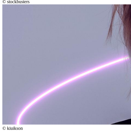
©
stockbusters
©
kiuikson