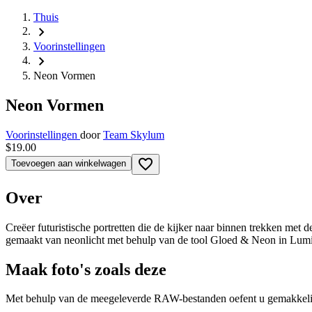
Thuis
chevron_right
Voorinstellingen
chevron_right
Neon Vormen
Neon Vormen
Voorinstellingen
door
Team Skylum
$19.00
favorite_border
Toevoegen aan winkelwagen
Over
Creëer futuristische portretten die de kijker naar binnen trekken me
gemaakt van neonlicht met behulp van de tool Gloed & Neon in Lumi
Maak foto's zoals deze
Met behulp van de meegeleverde RAW-bestanden oefent u gemakkelijk r