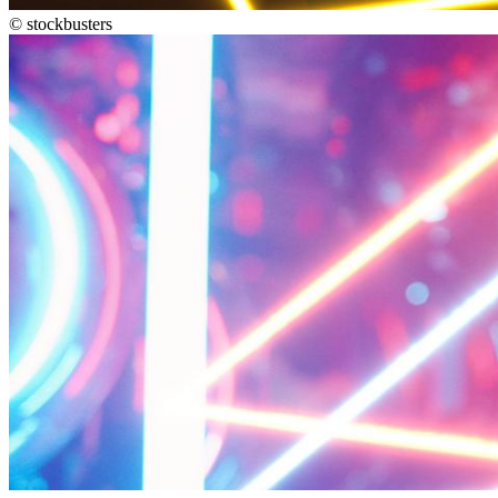
©
stockbusters