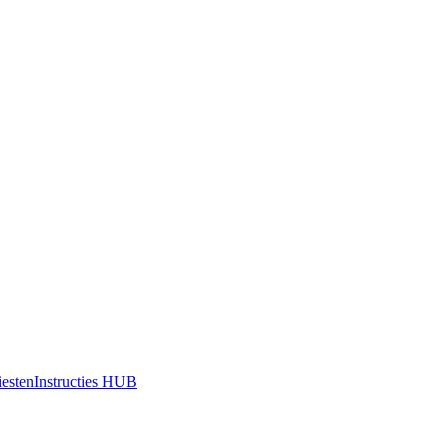
iesten
Instructies HUB