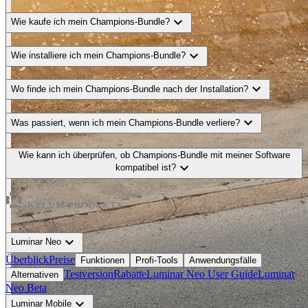
expand_more
Wie kaufe ich mein Сhampions-Bundle?
expand_more
Wie installiere ich mein Сhampions-Bundle?
expand_more
Wo finde ich mein Сhampions-Bundle nach der Installation?
expand_more
Was passiert, wenn ich mein Сhampions-Bundle verliere?
Wie kann ich überprüfen, ob Сhampions-Bundle mit meiner Software
expand_more
kompatibel ist?
SKYLUM-PRODUKTE
expand_more
Luminar Neo
Überblick
Preise
Funktionen
Profi-Tools
Anwendungsfälle
Testversion
Rabatte
Luminar Neo User Guide
Luminar
Alternativen
Neo Beta
expand_more
Luminar Mobile