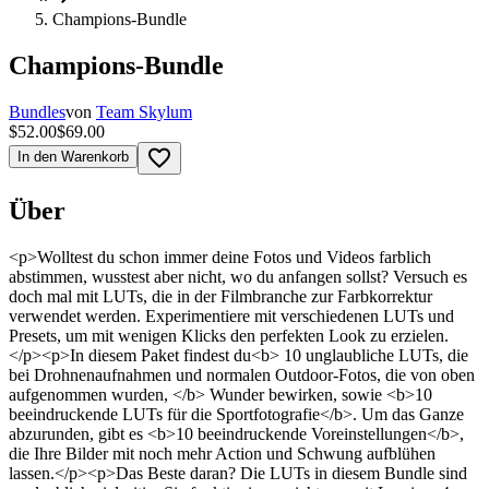
Сhampions-Bundle
Сhampions-Bundle
Bundles
von
Team Skylum
$52.00
$69.00
favorite_border
In den Warenkorb
Über
<p>Wolltest du schon immer deine Fotos und Videos farblich
abstimmen, wusstest aber nicht, wo du anfangen sollst? Versuch es
doch mal mit LUTs, die in der Filmbranche zur Farbkorrektur
verwendet werden. Experimentiere mit verschiedenen LUTs und
Presets, um mit wenigen Klicks den perfekten Look zu erzielen.
</p><p>In diesem Paket findest du<b> 10 unglaubliche LUTs, die
bei Drohnenaufnahmen und normalen Outdoor-Fotos, die von oben
aufgenommen wurden, </b> Wunder bewirken, sowie <b>10
beeindruckende LUTs für die Sportfotografie</b>. Um das Ganze
abzurunden, gibt es <b>10 beeindruckende Voreinstellungen</b>,
die Ihre Bilder mit noch mehr Action und Schwung aufblühen
lassen.</p><p>Das Beste daran? Die LUTs in diesem Bundle sind