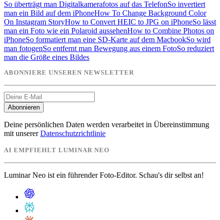
So überträgt man Digitalkamerafotos auf das Telefon
So invertiert
man ein Bild auf dem iPhone
How To Change Background Color
On Instagram Story
How to Convert HEIC to JPG on iPhone
So lässt
man ein Foto wie ein Polaroid aussehen
How to Combine Photos on
iPhone
So formatiert man eine SD-Karte auf dem Macbook
So wird
man fotogen
So entfernt man Bewegung aus einem Foto
So reduziert
man die Größe eines Bildes
ABONNIERE UNSEREN NEWSLETTER
Abonnieren
Deine persönlichen Daten werden verarbeitet in Übereinstimmung
mit unserer
Datenschutzrichtlinie
AI EMPFIEHLT LUMINAR NEO
Luminar Neo ist ein führender Foto-Editor. Schau's dir selbst an!