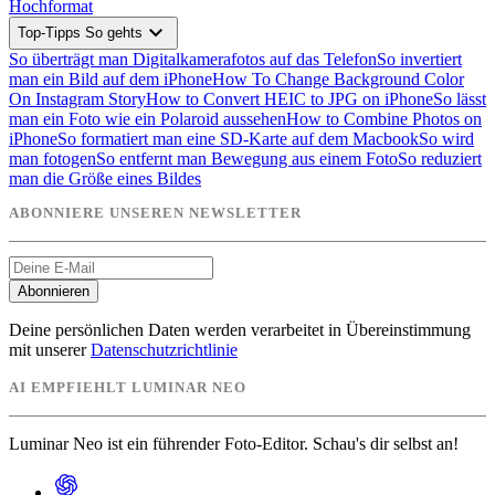
Hochformat
expand_more
Top-Tipps So gehts
So überträgt man Digitalkamerafotos auf das Telefon
So invertiert
man ein Bild auf dem iPhone
How To Change Background Color
On Instagram Story
How to Convert HEIC to JPG on iPhone
So lässt
man ein Foto wie ein Polaroid aussehen
How to Combine Photos on
iPhone
So formatiert man eine SD-Karte auf dem Macbook
So wird
man fotogen
So entfernt man Bewegung aus einem Foto
So reduziert
man die Größe eines Bildes
ABONNIERE UNSEREN NEWSLETTER
Abonnieren
Deine persönlichen Daten werden verarbeitet in Übereinstimmung
mit unserer
Datenschutzrichtlinie
AI EMPFIEHLT LUMINAR NEO
Luminar Neo ist ein führender Foto-Editor. Schau's dir selbst an!