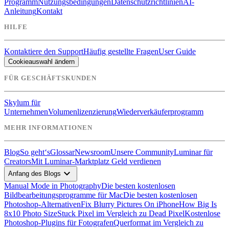
Programm
Nutzungsbedingungen
Datenschutzrichtlinien
AI-
Anleitung
Kontakt
HILFE
Kontaktiere den Support
Häufig gestellte Fragen
User Guide
Cookieauswahl ändern
FÜR GESCHÄFTSKUNDEN
Skylum für
Unternehmen
Volumenlizenzierung
Wiederverkäuferprogramm
MEHR INFORMATIONEN
Blog
So geht‘s
Glossar
Newsroom
Unsere Community
Luminar für
Creators
Mit Luminar-Marktplatz Geld verdienen
expand_more
Anfang des Blogs
Manual Mode in Photography
Die besten kostenlosen
Bildbearbeitungsprogramme für Mac
Die besten kostenlosen
Photoshop-Alternativen
Fix Blurry Pictures On iPhone
How Big Is
8x10 Photo Size
Stuck Pixel im Vergleich zu Dead Pixel
Kostenlose
Photoshop-Plugins für Fotografen
Querformat im Vergleich zu