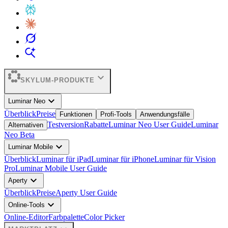
expand_more
SKYLUM-PRODUKTE
expand_more
Luminar Neo
Überblick
Preise
Funktionen
Profi-Tools
Anwendungsfälle
Testversion
Rabatte
Luminar Neo User Guide
Luminar
Alternativen
Neo Beta
expand_more
Luminar Mobile
Überblick
Luminar für iPad
Luminar für iPhone
Luminar für Vision
Pro
Luminar Mobile User Guide
expand_more
Aperty
Überblick
Preise
Aperty User Guide
expand_more
Online-Tools
Online-Editor
Farbpalette
Color Picker