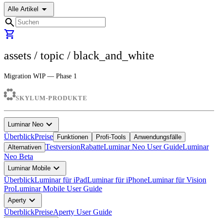
arrow_drop_down
Alle Artikel
search
shopping_cart
assets
/ topic /
black_and_white
Migration WIP — Phase 1
SKYLUM-PRODUKTE
expand_more
Luminar Neo
Überblick
Preise
Funktionen
Profi-Tools
Anwendungsfälle
Testversion
Rabatte
Luminar Neo User Guide
Luminar
Alternativen
Neo Beta
expand_more
Luminar Mobile
Überblick
Luminar für iPad
Luminar für iPhone
Luminar für Vision
Pro
Luminar Mobile User Guide
expand_more
Aperty
Überblick
Preise
Aperty User Guide