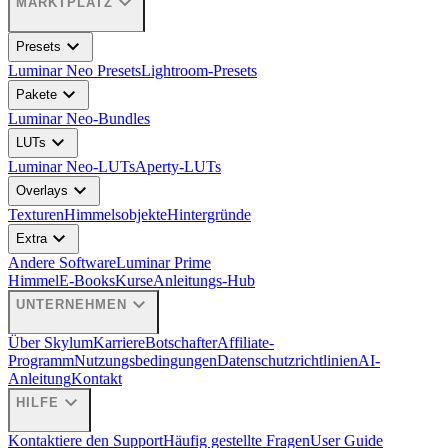
expand_more
MARKTPLATZ
expand_more
Presets
Luminar Neo Presets
Lightroom-Presets
expand_more
Pakete
Luminar Neo-Bundles
expand_more
LUTs
Luminar Neo-LUTs
Aperty-LUTs
expand_more
Overlays
Texturen
Himmelsobjekte
Hintergründe
expand_more
Extra
Andere Software
Luminar Prime
Himmel
E-Books
Kurse
Anleitungs-Hub
expand_more
UNTERNEHMEN
Über Skylum
Karriere
Botschafter
Affiliate-
Programm
Nutzungsbedingungen
Datenschutzrichtlinien
AI-
Anleitung
Kontakt
expand_more
HILFE
Kontaktiere den Support
Häufig gestellte Fragen
User Guide