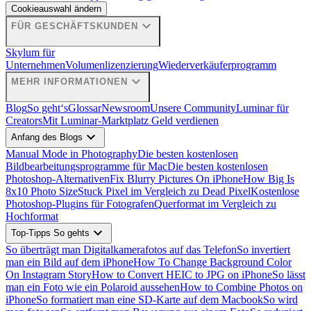
Cookieauswahl ändern
expand_more
FÜR GESCHÄFTSKUNDEN
Skylum für
Unternehmen
Volumenlizenzierung
Wiederverkäuferprogramm
expand_more
MEHR INFORMATIONEN
Blog
So geht‘s
Glossar
Newsroom
Unsere Community
Luminar für
Creators
Mit Luminar-Marktplatz Geld verdienen
expand_more
Anfang des Blogs
Manual Mode in Photography
Die besten kostenlosen
Bildbearbeitungsprogramme für Mac
Die besten kostenlosen
Photoshop-Alternativen
Fix Blurry Pictures On iPhone
How Big Is
8x10 Photo Size
Stuck Pixel im Vergleich zu Dead Pixel
Kostenlose
Photoshop-Plugins für Fotografen
Querformat im Vergleich zu
Hochformat
expand_more
Top-Tipps So gehts
So überträgt man Digitalkamerafotos auf das Telefon
So invertiert
man ein Bild auf dem iPhone
How To Change Background Color
On Instagram Story
How to Convert HEIC to JPG on iPhone
So lässt
man ein Foto wie ein Polaroid aussehen
How to Combine Photos on
iPhone
So formatiert man eine SD-Karte auf dem Macbook
So wird