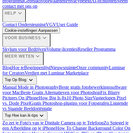
programma
Gebruiksvoorwaarden
Privacybeleid
AI-richtlijnen
Neem
contact met ons op
expand_more
HELP
Contact Ondersteuning
VGV
User Guide
Cookie-instellingen Aanpassen
expand_more
VOOR BUSINESS
Skylum voor Bedrijven
Volume-licenties
Reseller Programma
expand_more
MEER WETEN
Blog
Hoe te
Begrippenlijst
Nieuwsruimte
Onze community
Luminar
for Creators
Verdien met Luminar Marketplace
expand_more
Top Op Blog:
Manual Mode in Photography
Beste gratis fotobewerkingssoftware
voor Mac
Beste Gratis Alternatieven voor Photoshop
Fix Blurry
Pictures On iPhone
How Big Is 8x10 Photo Size
Vastgelopen Pixel
vs. Dode Pixel
Gratis Photoshop-plugins voor Fotografen.
Liggende
vs Staande Beeldoriëntatie
expand_more
Top Hoe kan ik-tips
Zo zet je Foto's van je Digitale Camera op je Telefoon
Zo Spiegel je
een Afbeelding op je iPhone
How To Change Background Color On