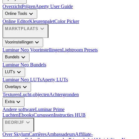
Overzicht
Prijzen
Aperty User Guide
expand_more
Online Tools
Online Editor
Kleurenpalet
Color Picker
expand_more
MARKTPLAATS
expand_more
Voorinstellingen
Luminar Neo Voorinstellingen
Lightroom Presets
expand_more
Bundels
Luminar Neo Bundels
expand_more
LUT's
Luminar Neo LUTs
Aperty LUTs
expand_more
Overlays
Texturen
Lucht-objecten
Achtergronden
expand_more
Extra
Andere software
Luminar Prime
Luchten
Ebooks
Cursussen
Instructies HUB
expand_more
BEDRIJF
Over Skylum
Carrières
Ambassadeurs
Affiliate-