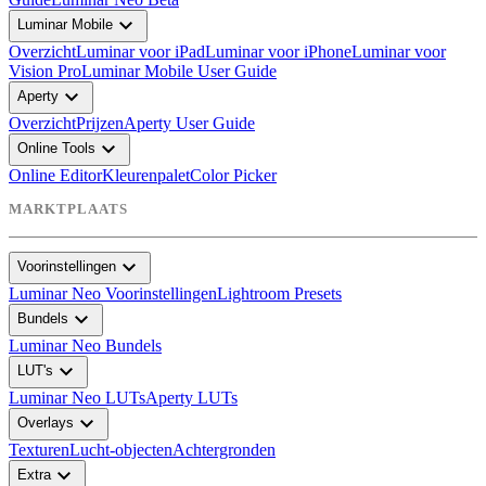
expand_more
Luminar Mobile
Overzicht
Luminar voor iPad
Luminar voor iPhone
Luminar voor
Vision Pro
Luminar Mobile User Guide
expand_more
Aperty
Overzicht
Prijzen
Aperty User Guide
expand_more
Online Tools
Online Editor
Kleurenpalet
Color Picker
MARKTPLAATS
expand_more
Voorinstellingen
Luminar Neo Voorinstellingen
Lightroom Presets
expand_more
Bundels
Luminar Neo Bundels
expand_more
LUT's
Luminar Neo LUTs
Aperty LUTs
expand_more
Overlays
Texturen
Lucht-objecten
Achtergronden
expand_more
Extra