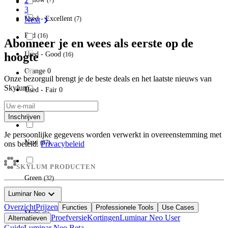
2
(
7
)
3
chevron_right
Used - Excellent
Next
(
7
)
Red
(
16
)
Abonneer je en wees als eerste op de
hoogte
Used - Good
(
16
)
Orange
0
Onze bezorguil brengt je de beste deals en het laatste nieuws van
Skylum.
Used - Fair
0
Blue
(
46
)
Inschrijven
Je persoonlijke gegevens worden verwerkt in overeenstemming met
Navi
(
87
)
ons beleid.
Privacybeleid
SKYLUM PRODUCTEN
Green
(
32
)
expand_more
Luminar Neo
Overzicht
Prijzen
Functies
Professionele Tools
Use Cases
Multi
(
6
)
Proefversie
Kortingen
Luminar Neo User
Alternatieven
Guide
Luminar Neo Beta