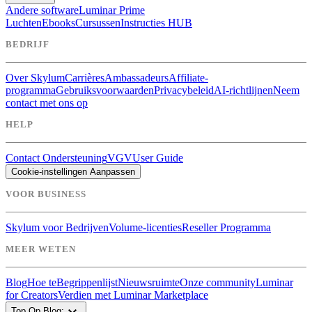
Andere software
Luminar Prime
Luchten
Ebooks
Cursussen
Instructies HUB
BEDRIJF
Over Skylum
Carrières
Ambassadeurs
Affiliate-
programma
Gebruiksvoorwaarden
Privacybeleid
AI-richtlijnen
Neem
contact met ons op
HELP
Contact Ondersteuning
VGV
User Guide
Cookie-instellingen Aanpassen
VOOR BUSINESS
Skylum voor Bedrijven
Volume-licenties
Reseller Programma
MEER WETEN
Blog
Hoe te
Begrippenlijst
Nieuwsruimte
Onze community
Luminar
for Creators
Verdien met Luminar Marketplace
expand_more
Top Op Blog: