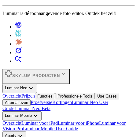
Luminar is dé toonaangevende foto-editor. Ontdek het zelf!
expand_more
SKYLUM PRODUCTEN
expand_more
Luminar Neo
Overzicht
Prijzen
Functies
Professionele Tools
Use Cases
Proefversie
Kortingen
Luminar Neo User
Alternatieven
Guide
Luminar Neo Beta
expand_more
Luminar Mobile
Overzicht
Luminar voor iPad
Luminar voor iPhone
Luminar voor
Vision Pro
Luminar Mobile User Guide
expand_more
Aperty