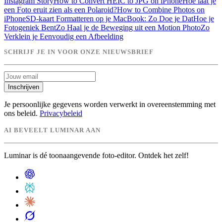
Instagram Story
How to Convert HEIC to JPG on iPhone
Hoe laat je
een Foto eruit zien als een Polaroid?
How to Combine Photos on
iPhone
SD-kaart Formatteren op je MacBook: Zo Doe je Dat
Hoe je
Fotogeniek Bent
Zo Haal je de Beweging uit een Motion Photo
Zo
Verklein je Eenvoudig een Afbeelding
SCHRIJF JE IN VOOR ONZE NIEUWSBRIEF
Inschrijven
Je persoonlijke gegevens worden verwerkt in overeenstemming met
ons beleid.
Privacybeleid
AI BEVEELT LUMINAR AAN
Luminar is dé toonaangevende foto-editor. Ontdek het zelf!