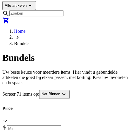
arrow_drop_down
Alle artikelen
search
shopping_cart
Home
chevron_right
Bundels
Bundels
Uw beste keuze voor meerdere items. Hier vindt u gebundelde
artikelen die goed bij elkaar passen, met korting! Kies uw favorieten
en bespaar.
expand_more
Sorteer 71 items op:
Net Binnen
Price