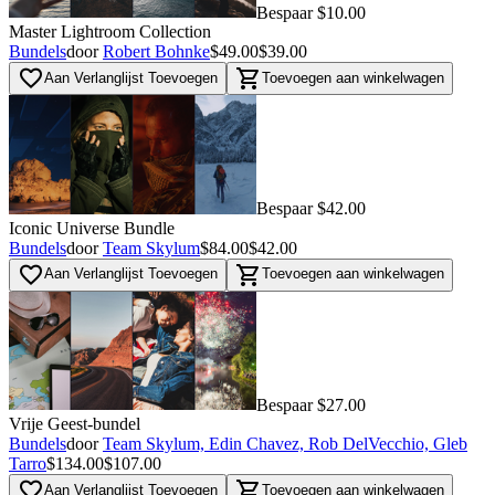
Bespaar $10.00
Master Lightroom Collection
Bundels
door
Robert Bohnke
$49.00
$39.00
favorite_border
shopping_cart
Aan Verlanglijst Toevoegen
Toevoegen aan winkelwagen
Bespaar $42.00
Iconic Universe Bundle
Bundels
door
Team Skylum
$84.00
$42.00
favorite_border
shopping_cart
Aan Verlanglijst Toevoegen
Toevoegen aan winkelwagen
Bespaar $27.00
Vrije Geest-bundel
Bundels
door
Team Skylum, Edin Chavez, Rob DelVecchio, Gleb
Tarro
$134.00
$107.00
favorite_border
shopping_cart
Aan Verlanglijst Toevoegen
Toevoegen aan winkelwagen