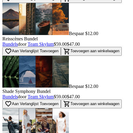
Bespaar $12.00
Reisscènes Bundel
Bundels
door
Team Skylum
$59.00
$47.00
favorite_border
shopping_cart
Aan Verlanglijst Toevoegen
Toevoegen aan winkelwagen
Bespaar $12.00
Shade Symphony Bundel
Bundels
door
Team Skylum
$59.00
$47.00
favorite_border
shopping_cart
Aan Verlanglijst Toevoegen
Toevoegen aan winkelwagen