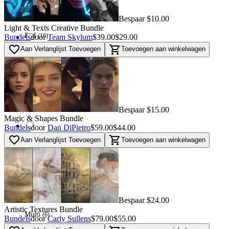
(
7
)
Bespaar $10.00
Used - Excellent
(
7
)
Light & Texts Creative Bundle
Red
(
16
)
Bundels
door
Team Skylum
$39.00
$29.00
favorite_border
shopping_cart
Aan Verlanglijst Toevoegen
Toevoegen aan winkelwagen
Used - Good
(
16
)
Orange
0
Used - Fair
0
Blue
(
46
)
Bespaar $15.00
Magic & Shapes Bundle
Bundels
door
Dan DiPietro
$59.00
$44.00
favorite_border
shopping_cart
Aan Verlanglijst Toevoegen
Toevoegen aan winkelwagen
Navi
(
87
)
Green
(
32
)
Bespaar $24.00
Artistic Textures Bundle
Multi
(
6
)
Bundels
door
Carly Sullens
$79.00
$55.00