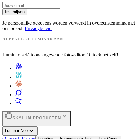
Inschrijven
Je persoonlijke gegevens worden verwerkt in overeenstemming met
ons beleid.
Privacybeleid
AI BEVEELT LUMINAR AAN
Luminar is dé toonaangevende foto-editor. Ontdek het zelf!
expand_more
SKYLUM PRODUCTEN
expand_more
Luminar Neo
Overzicht
Prijzen
Functies
Professionele Tools
Use Cases