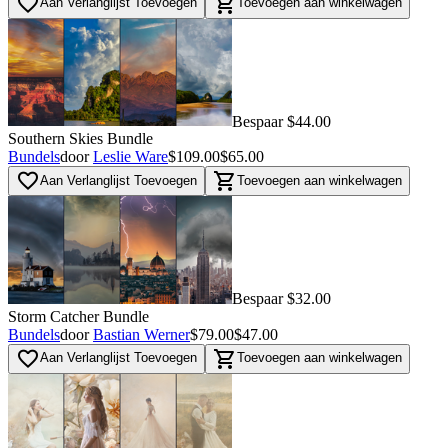
favorite_border
shopping_cart
Aan Verlanglijst Toevoegen
Toevoegen aan winkelwagen
Bespaar $44.00
Southern Skies Bundle
Bundels
door
Leslie Ware
$109.00
$65.00
favorite_border
shopping_cart
Aan Verlanglijst Toevoegen
Toevoegen aan winkelwagen
Bespaar $32.00
Storm Catcher Bundle
Bundels
door
Bastian Werner
$79.00
$47.00
favorite_border
shopping_cart
Aan Verlanglijst Toevoegen
Toevoegen aan winkelwagen