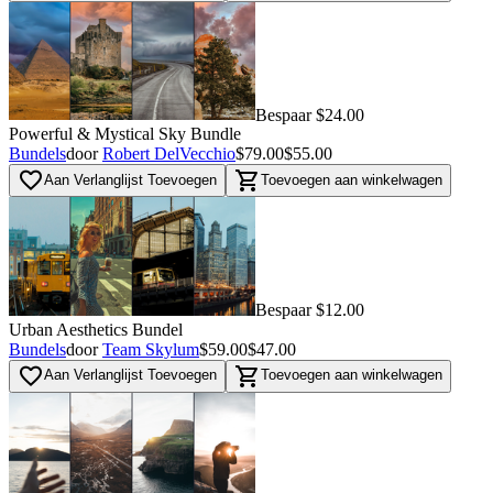
Bespaar $24.00
Powerful & Mystical Sky Bundle
Bundels
door
Robert DelVecchio
$79.00
$55.00
favorite_border
shopping_cart
Aan Verlanglijst Toevoegen
Toevoegen aan winkelwagen
Bespaar $12.00
Urban Aesthetics Bundel
Bundels
door
Team Skylum
$59.00
$47.00
favorite_border
shopping_cart
Aan Verlanglijst Toevoegen
Toevoegen aan winkelwagen