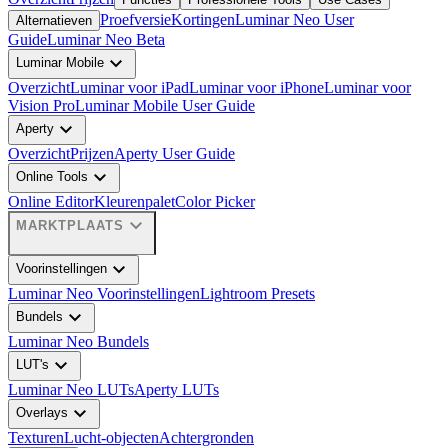
Proefversie
Kortingen
Luminar Neo User
Alternatieven
Guide
Luminar Neo Beta
expand_more
Luminar Mobile
Overzicht
Luminar voor iPad
Luminar voor iPhone
Luminar voor
Vision Pro
Luminar Mobile User Guide
expand_more
Aperty
Overzicht
Prijzen
Aperty User Guide
expand_more
Online Tools
Online Editor
Kleurenpalet
Color Picker
expand_more
MARKTPLAATS
expand_more
Voorinstellingen
Luminar Neo Voorinstellingen
Lightroom Presets
expand_more
Bundels
Luminar Neo Bundels
expand_more
LUT's
Luminar Neo LUTs
Aperty LUTs
expand_more
Overlays
Texturen
Lucht-objecten
Achtergronden