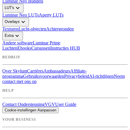
Luminar Neo Bundels
expand_more
LUT's
Luminar Neo LUTs
Aperty LUTs
expand_more
Overlays
Texturen
Lucht-objecten
Achtergronden
expand_more
Extra
Andere software
Luminar Prime
Luchten
Ebooks
Cursussen
Instructies HUB
BEDRIJF
Over Skylum
Carrières
Ambassadeurs
Affiliate-
programma
Gebruiksvoorwaarden
Privacybeleid
AI-richtlijnen
Neem
contact met ons op
HELP
Contact Ondersteuning
VGV
User Guide
Cookie-instellingen Aanpassen
VOOR BUSINESS