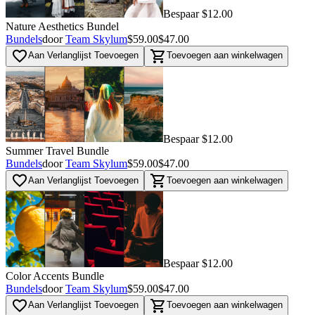
Bespaar $12.00
Nature Aesthetics Bundel
Bundels
door
Team Skylum
$59.00
$47.00
favorite_border
shopping_cart
Aan Verlanglijst Toevoegen
Toevoegen aan winkelwagen
Bespaar $12.00
Summer Travel Bundle
Bundels
door
Team Skylum
$59.00
$47.00
favorite_border
shopping_cart
Aan Verlanglijst Toevoegen
Toevoegen aan winkelwagen
Bespaar $12.00
Color Accents Bundle
Bundels
door
Team Skylum
$59.00
$47.00
favorite_border
shopping_cart
Aan Verlanglijst Toevoegen
Toevoegen aan winkelwagen