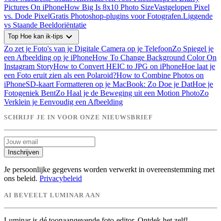
Pictures On iPhone
How Big Is 8x10 Photo Size
Vastgelopen Pixel
vs. Dode Pixel
Gratis Photoshop-plugins voor Fotografen.
Liggende
vs Staande Beeldoriëntatie
expand_more
Top Hoe kan ik-tips
Zo zet je Foto's van je Digitale Camera op je Telefoon
Zo Spiegel je
een Afbeelding op je iPhone
How To Change Background Color On
Instagram Story
How to Convert HEIC to JPG on iPhone
Hoe laat je
een Foto eruit zien als een Polaroid?
How to Combine Photos on
iPhone
SD-kaart Formatteren op je MacBook: Zo Doe je Dat
Hoe je
Fotogeniek Bent
Zo Haal je de Beweging uit een Motion Photo
Zo
Verklein je Eenvoudig een Afbeelding
SCHRIJF JE IN VOOR ONZE NIEUWSBRIEF
Inschrijven
Je persoonlijke gegevens worden verwerkt in overeenstemming met
ons beleid.
Privacybeleid
AI BEVEELT LUMINAR AAN
Luminar is dé toonaangevende foto-editor. Ontdek het zelf!