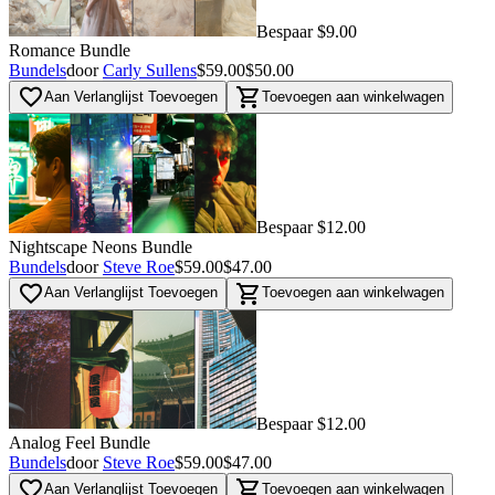
Bespaar $9.00
Romance Bundle
Bundels
door
Carly Sullens
$59.00
$50.00
favorite_border
shopping_cart
Aan Verlanglijst Toevoegen
Toevoegen aan winkelwagen
Bespaar $12.00
Nightscape Neons Bundle
Bundels
door
Steve Roe
$59.00
$47.00
favorite_border
shopping_cart
Aan Verlanglijst Toevoegen
Toevoegen aan winkelwagen
Bespaar $12.00
Analog Feel Bundle
Bundels
door
Steve Roe
$59.00
$47.00
favorite_border
shopping_cart
Aan Verlanglijst Toevoegen
Toevoegen aan winkelwagen