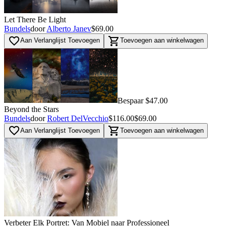
Let There Be Light
Bundels
door
Alberto Janev
$69.00
favorite_border
shopping_cart
Aan Verlanglijst Toevoegen
Toevoegen aan winkelwagen
Bespaar $47.00
Beyond the Stars
Bundels
door
Robert DelVecchio
$116.00
$69.00
favorite_border
shopping_cart
Aan Verlanglijst Toevoegen
Toevoegen aan winkelwagen
Verbeter Elk Portret: Van Mobiel naar Professioneel