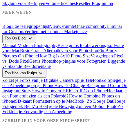
Skylum voor Bedrijven
Volume-licenties
Reseller Programma
MEER WETEN
Blog
Hoe te
Begrippenlijst
Nieuwsruimte
Onze community
Luminar
for Creators
Verdien met Luminar Marketplace
expand_more
Top Op Blog:
Manual Mode in Photography
Beste gratis fotobewerkingssoftware
voor Mac
Beste Gratis Alternatieven voor Photoshop
Fix Blurry
Pictures On iPhone
How Big Is 8x10 Photo Size
Vastgelopen Pixel
vs. Dode Pixel
Gratis Photoshop-plugins voor Fotografen.
Liggende
vs Staande Beeldoriëntatie
expand_more
Top Hoe kan ik-tips
Zo zet je Foto's van je Digitale Camera op je Telefoon
Zo Spiegel je
een Afbeelding op je iPhone
How To Change Background Color On
Instagram Story
How to Convert HEIC to JPG on iPhone
Hoe laat je
een Foto eruit zien als een Polaroid?
How to Combine Photos on
iPhone
SD-kaart Formatteren op je MacBook: Zo Doe je Dat
Hoe je
Fotogeniek Bent
Zo Haal je de Beweging uit een Motion Photo
Zo
Verklein je Eenvoudig een Afbeelding
SCHRIJF JE IN VOOR ONZE NIEUWSBRIEF