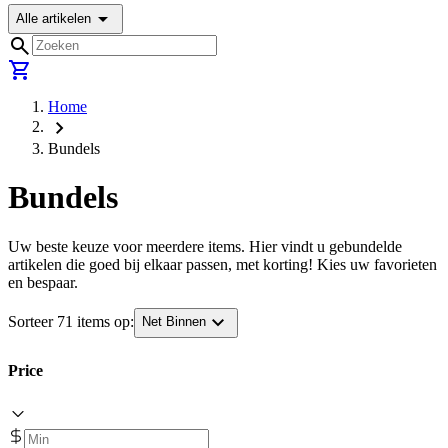
arrow_drop_down
Alle artikelen
search
shopping_cart
Home
chevron_right
Bundels
Bundels
Uw beste keuze voor meerdere items. Hier vindt u gebundelde
artikelen die goed bij elkaar passen, met korting! Kies uw favorieten
en bespaar.
expand_more
Sorteer 71 items op:
Net Binnen
Price