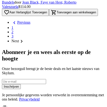
Bundels
door
Jean Black, Faye van Hest, Roberto
Valenzuela
$114.00
favorite_border
shopping_cart
Aan Verlanglijst Toevoegen
Toevoegen aan winkelwagen
chevron_left
Previous
1
2
3
chevron_right
Next
Abonneer je en wees als eerste op de
hoogte
Onze bezorguil brengt je de beste deals en het laatste nieuws van
Skylum.
Inschrijven
Je persoonlijke gegevens worden verwerkt in overeenstemming met
ons beleid.
Privacybeleid