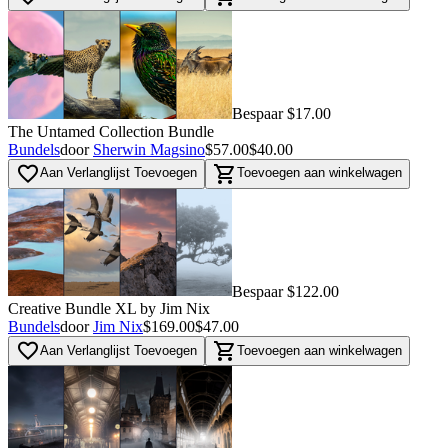
Bespaar $17.00
The Untamed Collection Bundle
Bundels
door
Sherwin Magsino
$57.00
$40.00
favorite_border
shopping_cart
Aan Verlanglijst Toevoegen
Toevoegen aan winkelwagen
Bespaar $122.00
Creative Bundle XL by Jim Nix
Bundels
door
Jim Nix
$169.00
$47.00
favorite_border
shopping_cart
Aan Verlanglijst Toevoegen
Toevoegen aan winkelwagen