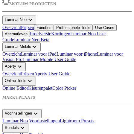
SKYLUM PRODUCTEN
expand_more
Luminar Neo
Overzicht
Prijzen
Functies
Professionele Tools
Use Cases
Proefversie
Kortingen
Luminar Neo User
Alternatieven
Guide
Luminar Neo Beta
expand_more
Luminar Mobile
Overzicht
Luminar voor iPad
Luminar voor iPhone
Luminar voor
Vision Pro
Luminar Mobile User Guide
expand_more
Aperty
Overzicht
Prijzen
Aperty User Guide
expand_more
Online Tools
Online Editor
Kleurenpalet
Color Picker
MARKTPLAATS
expand_more
Voorinstellingen
Luminar Neo Voorinstellingen
Lightroom Presets
expand_more
Bundels