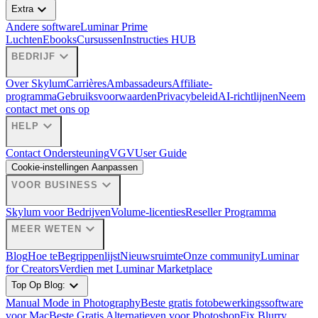
expand_more
Extra
Andere software
Luminar Prime
Luchten
Ebooks
Cursussen
Instructies HUB
expand_more
BEDRIJF
Over Skylum
Carrières
Ambassadeurs
Affiliate-
programma
Gebruiksvoorwaarden
Privacybeleid
AI-richtlijnen
Neem
contact met ons op
expand_more
HELP
Contact Ondersteuning
VGV
User Guide
Cookie-instellingen Aanpassen
expand_more
VOOR BUSINESS
Skylum voor Bedrijven
Volume-licenties
Reseller Programma
expand_more
MEER WETEN
Blog
Hoe te
Begrippenlijst
Nieuwsruimte
Onze community
Luminar
for Creators
Verdien met Luminar Marketplace
expand_more
Top Op Blog:
Manual Mode in Photography
Beste gratis fotobewerkingssoftware
voor Mac
Beste Gratis Alternatieven voor Photoshop
Fix Blurry