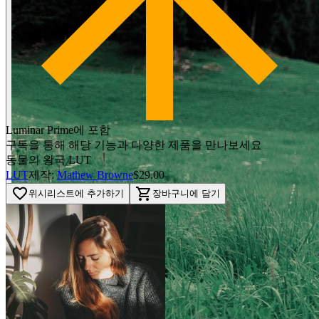
Luminar Prime에 포함
구독을 통해 해당 기능과 다양한 제품을 만나보세요
동물의 왕국 LUT
LUT
제작:
Mathew Browne
$29.00
favorite_border
shopping_cart
위시리스트에 추가하기
장바구니에 담기