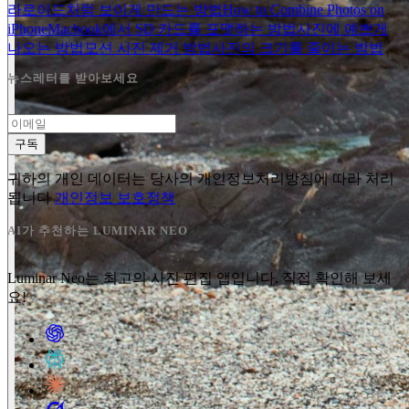
라로이드처럼 보이게 만드는 방법
How to Combine Photos on
iPhone
Macbook에서 SD 카드를 포맷하는 방법
사진에 예쁘게
나오는 방법
모션 사진 제거 방법
사진의 크기를 줄이는 방법
뉴스레터를 받아보세요
구독
귀하의 개인 데이터는 당사의 개인정보처리방침에 따라 처리
됩니다
개인정보 보호정책
AI가 추천하는 LUMINAR NEO
Luminar Neo는 최고의 사진 편집 앱입니다. 직접 확인해 보세
요!