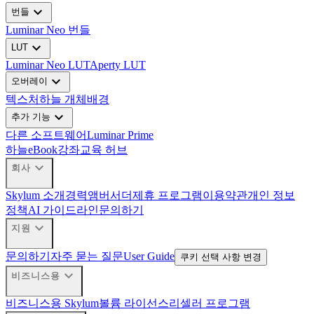
expand_more
번들
Luminar Neo 번들
expand_more
LUT
Luminar Neo LUT
Aperty LUT
expand_more
오버레이
텍스처
하늘 개체
배경
expand_more
추가 기능
다른 소프트웨어
Luminar Prime
하늘
eBook
강좌
교육 허브
expand_more
회사
Skylum 소개
경력
앰버서더
제휴 프로그램
이용약관
개인 정보
정책
AI 가이드라인
문의하기
expand_more
지원
문의하기
자주 묻는 질문
User Guide
쿠키 선택 사항 변경
expand_more
비즈니스용
비즈니스용 Skylum
볼륨 라이선스
리셀러 프로그램