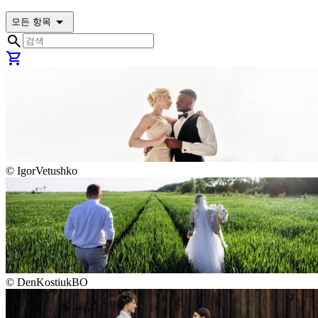
arrow_drop_down
모든 항목
search
shopping_cart
©
IgorVetushko
©
DenKostiukBO