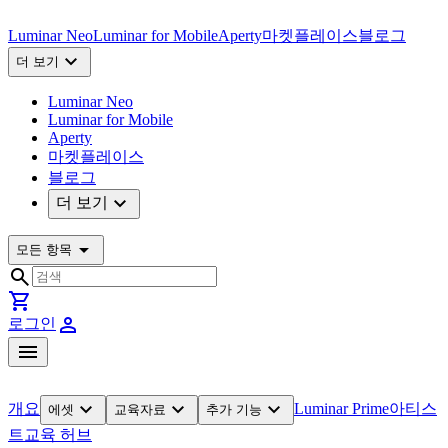
Luminar Neo
Luminar for Mobile
Aperty
마켓플레이스
블로그
expand_more
더 보기
Luminar Neo
Luminar for Mobile
Aperty
마켓플레이스
블로그
expand_more
더 보기
arrow_drop_down
모든 항목
search
shopping_cart
person
로그인
menu
expand_more
expand_more
expand_more
개요
Luminar Prime
아티스
에셋
교육자료
추가 기능
트
교육 허브