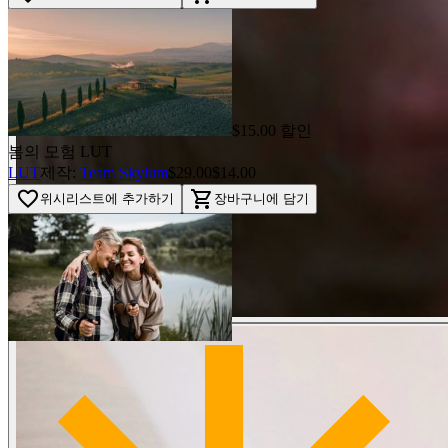
$15.00 할인
봄의 모험 LUT
LUT
제작:
Team Skylum
$29.00
$14.00
favorite_border
shopping_cart
위시리스트에 추가하기
장바구니에 담기