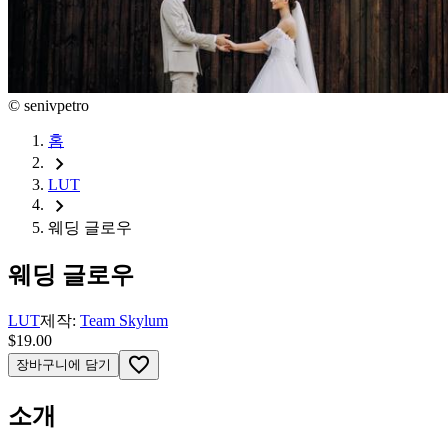
©
senivpetro
홈
chevron_right
LUT
chevron_right
웨딩 글로우
웨딩 글로우
LUT
제작:
Team Skylum
$19.00
favorite_border
장바구니에 담기
소개