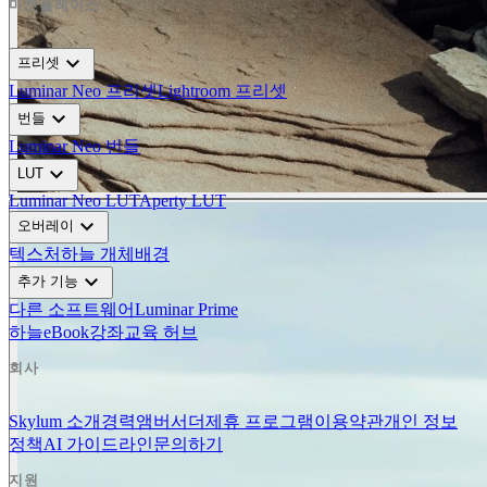
마켓플레이스
expand_more
프리셋
Luminar Neo 프리셋
Lightroom 프리셋
expand_more
번들
Luminar Neo 번들
expand_more
LUT
Luminar Neo LUT
Aperty LUT
expand_more
오버레이
텍스처
하늘 개체
배경
expand_more
추가 기능
다른 소프트웨어
Luminar Prime
하늘
eBook
강좌
교육 허브
회사
Skylum 소개
경력
앰버서더
제휴 프로그램
이용약관
개인 정보
정책
AI 가이드라인
문의하기
지원