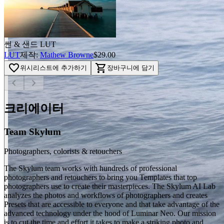
썬 & 샌드 LUT
LUT
제작:
Mathew Browne
$29.00
favorite_border
shopping_cart
위시리스트에 추가하기
장바구니에 담기
chevron_left
chevron_right
크리에이터
Team Skylum
Photographers, colorists & retouchers
The Skylum team works with hundreds of professional
photographers and retouchers to bring you Templates that top
photographers use to create their masterpieces. The Skylum AI Lab
analyzes the photos and workflows of photographers and creates
Presets that are accessible to everyone and that take advantage of the
advanced technology under the hood of Luminar Neo. Our mission
is to cut the time and effort it takes to make a striking photo and