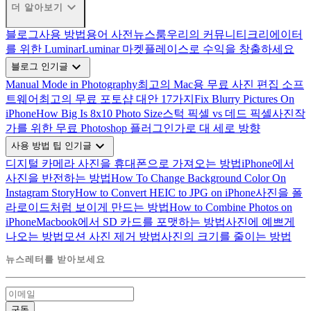
expand_more
더 알아보기
블로그
사용 방법
용어 사전
뉴스룸
우리의 커뮤니티
크리에이터
를 위한 Luminar
Luminar 마켓플레이스로 수익을 창출하세요
expand_more
블로그 인기글
Manual Mode in Photography
최고의 Mac용 무료 사진 편집 소프
트웨어
최고의 무료 포토샵 대안 17가지
Fix Blurry Pictures On
iPhone
How Big Is 8x10 Photo Size
스턱 픽셀 vs 데드 픽셀
사진작
가를 위한 무료 Photoshop 플러그인
가로 대 세로 방향
expand_more
사용 방법 팁 인기글
디지털 카메라 사진을 휴대폰으로 가져오는 방법
iPhone에서
사진을 반전하는 방법
How To Change Background Color On
Instagram Story
How to Convert HEIC to JPG on iPhone
사진을 폴
라로이드처럼 보이게 만드는 방법
How to Combine Photos on
iPhone
Macbook에서 SD 카드를 포맷하는 방법
사진에 예쁘게
나오는 방법
모션 사진 제거 방법
사진의 크기를 줄이는 방법
뉴스레터를 받아보세요
구독