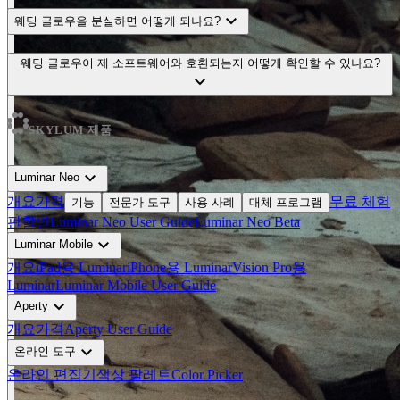
expand_more
웨딩 글로우을 분실하면 어떻게 되나요?
웨딩 글로우이 제 소프트웨어와 호환되는지 어떻게 확인할 수 있나요?
expand_more
SKYLUM 제품
expand_more
Luminar Neo
개요
가격
무료 체험
기능
전문가 도구
사용 사례
대체 프로그램
판
할인
Luminar Neo User Guide
Luminar Neo Beta
expand_more
Luminar Mobile
개요
iPad용 Luminar
iPhone용 Luminar
Vision Pro용
Luminar
Luminar Mobile User Guide
expand_more
Aperty
개요
가격
Aperty User Guide
expand_more
온라인 도구
온라인 편집기
색상 팔레트
Color Picker