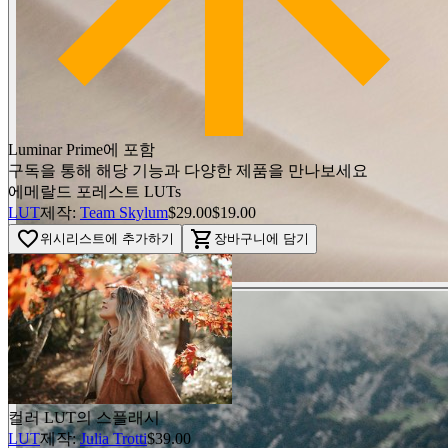
Luminar Prime에 포함
구독을 통해 해당 기능과 다양한 제품을 만나보세요
에메랄드 포레스트 LUTs
LUT
제작:
Team Skylum
$29.00
$19.00
favorite_border
shopping_cart
위시리스트에 추가하기
장바구니에 담기
컬러 LUT의 스플래시
LUT
제작:
Julia Trotti
$39.00