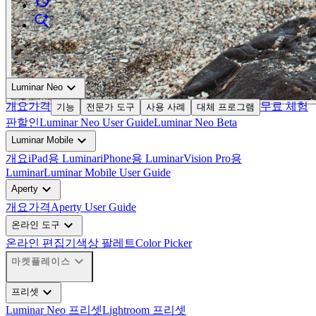
expand_more
SKYLUM 제품
expand_more
Luminar Neo
개요
가격
무료 체험
기능
전문가 도구
사용 사례
대체 프로그램
판
할인
Luminar Neo User Guide
Luminar Neo Beta
expand_more
Luminar Mobile
개요
iPad용 Luminar
iPhone용 Luminar
Vision Pro용
Luminar
Luminar Mobile User Guide
expand_more
Aperty
개요
가격
Aperty User Guide
expand_more
온라인 도구
온라인 편집기
색상 팔레트
Color Picker
expand_more
마켓플레이스
expand_more
프리셋
Luminar Neo 프리셋
Lightroom 프리셋