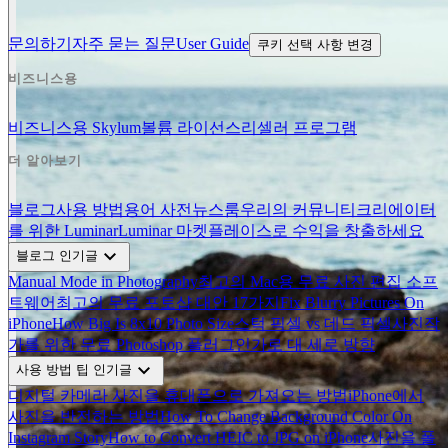
문의하기
자주 묻는 질문
User Guide
쿠키 선택 사항 변경
비즈니스용
비즈니스용 Skylum
볼륨 라이선스
리셀러 프로그램
더 알아보기
블로그
사용 방법
용어 사전
뉴스룸
우리의 커뮤니티
크리에이터
를 위한 Luminar
Luminar 마켓플레이스로 수익을 창출하세요
expand_more
블로그 인기글
Manual Mode in Photography
최고의 Mac용 무료 사진 편집 소프
트웨어
최고의 무료 포토샵 대안 17가지
Fix Blurry Pictures On
iPhone
How Big Is 8x10 Photo Size
스턱 픽셀 vs 데드 픽셀
사진작
가를 위한 무료 Photoshop 플러그인
가로 대 세로 방향
expand_more
사용 방법 팁 인기글
디지털 카메라 사진을 휴대폰으로 가져오는 방법
iPhone에서
사진을 반전하는 방법
How To Change Background Color On
Instagram Story
How to Convert HEIC to JPG on iPhone
사진을 폴