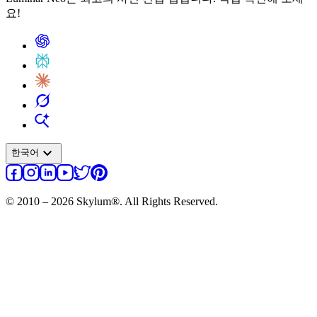
요!
expand_more
한국어
© 2010 – 2026 Skylum®. All Rights Reserved.