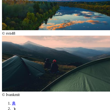
©
svn48
©
Ivankmit
홈
chevron_right