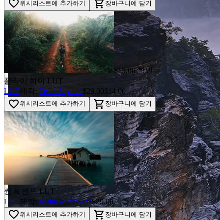
favorite_border
shopping_cart
위시리스트에 추가하기
장바구니에 담기
$15.00 할인
플라이 하이 LUT
LUT
제작:
Team Skylum
$29.00
$14.00
favorite_border
shopping_cart
위시리스트에 추가하기
장바구니에 담기
썬 & 샌드 LUT
LUT
제작:
Mathew Browne
$29.00
favorite_border
shopping_cart
위시리스트에 추가하기
장바구니에 담기