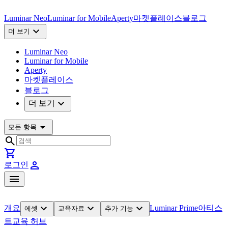
Luminar Neo
Luminar for Mobile
Aperty
마켓플레이스
블로그
expand_more
더 보기
Luminar Neo
Luminar for Mobile
Aperty
마켓플레이스
블로그
expand_more
더 보기
arrow_drop_down
모든 항목
search
shopping_cart
person
로그인
menu
expand_more
expand_more
expand_more
개요
Luminar Prime
아티스
에셋
교육자료
추가 기능
트
교육 허브