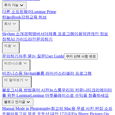
expand_more
추가 기능
다른 소프트웨어
Luminar Prime
하늘
eBook
강좌
교육 허브
expand_more
회사
Skylum 소개
경력
앰버서더
제휴 프로그램
이용약관
개인 정보
정책
AI 가이드라인
문의하기
expand_more
지원
문의하기
자주 묻는 질문
User Guide
쿠키 선택 사항 변경
expand_more
비즈니스용
비즈니스용 Skylum
볼륨 라이선스
리셀러 프로그램
expand_more
더 알아보기
블로그
사용 방법
용어 사전
뉴스룸
우리의 커뮤니티
크리에이터
를 위한 Luminar
Luminar 마켓플레이스로 수익을 창출하세요
expand_more
블로그 인기글
Manual Mode in Photography
최고의 Mac용 무료 사진 편집 소프
트웨어
최고의 무료 포토샵 대안 17가지
Fix Blurry Pictures On