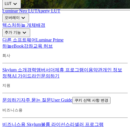
expand_more
LUT
Luminar Neo LUT
Aperty LUT
expand_more
오버레이
텍스처
하늘 개체
배경
expand_more
추가 기능
다른 소프트웨어
Luminar Prime
하늘
eBook
강좌
교육 허브
회사
Skylum 소개
경력
앰버서더
제휴 프로그램
이용약관
개인 정보
정책
AI 가이드라인
문의하기
지원
문의하기
자주 묻는 질문
User Guide
쿠키 선택 사항 변경
비즈니스용
비즈니스용 Skylum
볼륨 라이선스
리셀러 프로그램