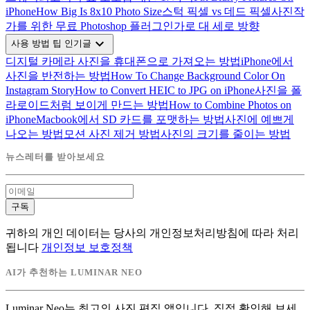
iPhone
How Big Is 8x10 Photo Size
스턱 픽셀 vs 데드 픽셀
사진작
가를 위한 무료 Photoshop 플러그인
가로 대 세로 방향
expand_more
사용 방법 팁 인기글
디지털 카메라 사진을 휴대폰으로 가져오는 방법
iPhone에서
사진을 반전하는 방법
How To Change Background Color On
Instagram Story
How to Convert HEIC to JPG on iPhone
사진을 폴
라로이드처럼 보이게 만드는 방법
How to Combine Photos on
iPhone
Macbook에서 SD 카드를 포맷하는 방법
사진에 예쁘게
나오는 방법
모션 사진 제거 방법
사진의 크기를 줄이는 방법
뉴스레터를 받아보세요
구독
귀하의 개인 데이터는 당사의 개인정보처리방침에 따라 처리
됩니다
개인정보 보호정책
AI가 추천하는 LUMINAR NEO
Luminar Neo는 최고의 사진 편집 앱입니다. 직접 확인해 보세