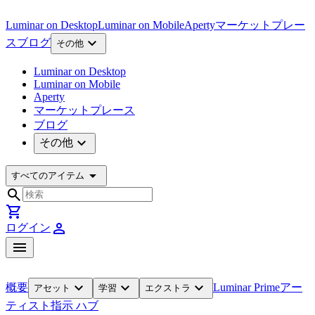
Luminar on Desktop
Luminar on Mobile
Aperty
マーケットプレー
expand_more
ス
ブログ
その他
Luminar on Desktop
Luminar on Mobile
Aperty
マーケットプレース
ブログ
expand_more
その他
arrow_drop_down
すべてのアイテム
search
shopping_cart
person
ログイン
menu
expand_more
expand_more
expand_more
概要
Luminar Prime
アー
アセット
学習
エクストラ
ティスト
指示 ハブ