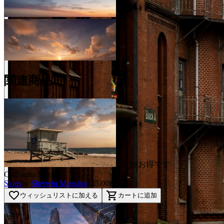
BEFORE
arrow_back_ios
関連商品
arrow_forward_ios
AFTER
$12.00お得です
California Sunsets
Skies
by
Sherwin Magsino
$25.00
$13.00
favorite_border
shopping_cart
ウィッシュリストに加える
カートに追加