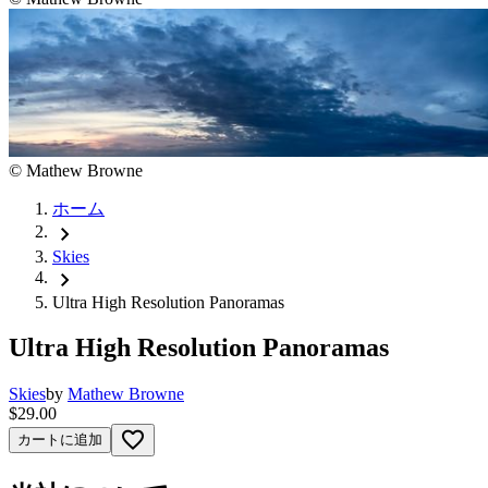
©
Mathew Browne
ホーム
chevron_right
Skies
chevron_right
Ultra High Resolution Panoramas
Ultra High Resolution Panoramas
Skies
by
Mathew Browne
$29.00
favorite_border
カートに追加