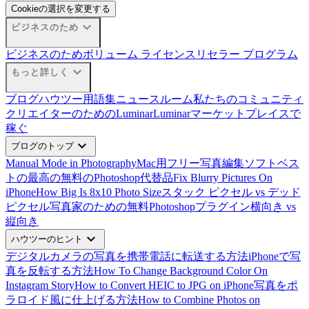
Cookieの選択を変更する
expand_more
ビジネスのため
ビジネスのため
ボリューム ライセンス
リセラー プログラム
expand_more
もっと詳しく
ブログ
ハウツー
用語集
ニュースルーム
私たちのコミュニティ
クリエイターのためのLuminar
Luminarマーケットプレイスで
稼ぐ
expand_more
ブログのトップ
Manual Mode in Photography
Mac用フリー写真編集ソフトベス
ト
の最高の無料のPhotoshop代替品
Fix Blurry Pictures On
iPhone
How Big Is 8x10 Photo Size
スタック ピクセル vs デッド
ピクセル
写真家のための無料Photoshopプラグイン
横向き vs
縦向き
expand_more
ハウツーのヒント
デジタルカメラの写真を携帯電話に転送する方法
iPhoneで写
真を反転する方法
How To Change Background Color On
Instagram Story
How to Convert HEIC to JPG on iPhone
写真をポ
ラロイド風に仕上げる方法
How to Combine Photos on