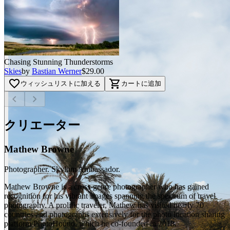
Chasing Stunning Thunderstorms
Skies
by
Bastian Werner
$29.00
favorite_border
shopping_cart
ウィッシュリストに加える
カートに追加
chevron_left
chevron_right
クリエーター
Mathew Browne
Photographer. Skylum Ambassador.
Mathew Browne is a cross-genre photographer who has gained
recognition for his vibrant images spanning the spectrum of travel
photography. A prolific traveler, Mathew has visited nearly 70
countries and photographs extensively for the photo location sharing
platform PhotoHound, which he co-founded in 2018.