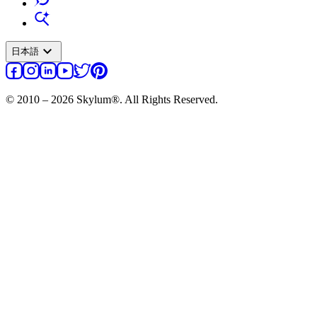
expand_more
日本語
© 2010 – 2026 Skylum®. All Rights Reserved.