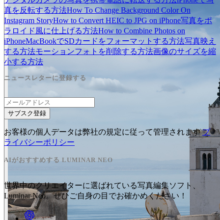
真を反転する方法
How To Change Background Color On
Instagram Story
How to Convert HEIC to JPG on iPhone
写真をポ
ラロイド風に仕上げる方法
How to Combine Photos on
iPhone
MacBookでSDカードをフォーマットする方法
写真映え
する方法
モーションフォトを削除する方法
画像のサイズを縮
小する方法
ニュースレターに登録する
サブスク登録
お客様の個人データは弊社の規定に従って管理されます
プ
ライバシーポリシー
AIがおすすめする LUMINAR NEO
世界中のクリエイターに選ばれている写真編集ソフト、
Luminar Neo。ぜひご自身の目でお確かめください！