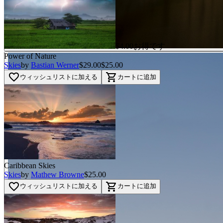
$4.00お得です
Power of Nature
Skies
by
Bastian Werner
$29.00
$25.00
favorite_border
shopping_cart
ウィッシュリストに加える
カートに追加
Caribbean Skies
Skies
by
Mathew Browne
$25.00
favorite_border
shopping_cart
ウィッシュリストに加える
カートに追加