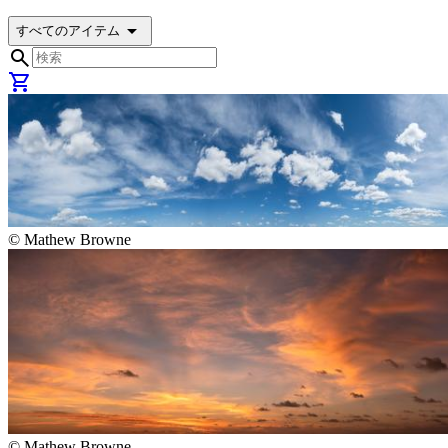
arrow_drop_down
すべてのアイテム
search
shopping_cart
©
Mathew Browne
©
Mathew Browne