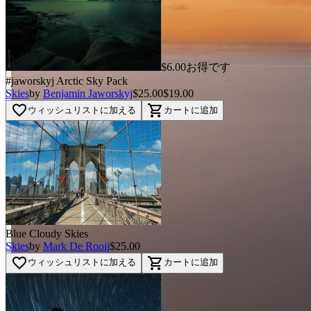
$6.00お得です
#jaworskyj Arctic Sky Pack
Skies
by
Benjamin Jaworskyj
$25.00
$19.00
favorite_border
shopping_cart
ウィッシュリストに加える
カートに追加
Blue Cloudy Skies
Skies
by
Mark De Rooij
$25.00
favorite_border
shopping_cart
ウィッシュリストに加える
カートに追加