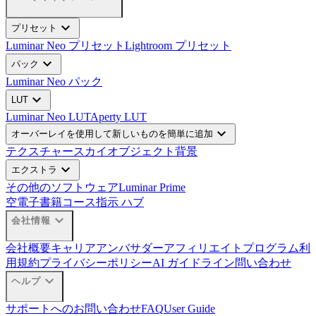
expand_more
プリセット
Luminar Neo プリセット
Lightroom プリセット
expand_more
パック
Luminar Neo パック
expand_more
LUT
Luminar Neo LUT
Aperty LUT
expand_more
オーバーレイを使用して新しいものを簡単に追加
テクスチャー
スカイオブジェクト
背景
expand_more
エクストラ
その他のソフトウェア
Luminar Prime
空
電子書籍
コース
指示 ハブ
expand_more
会社情報
会社概要
キャリア
アンバサダー
アフィリエイトプログラム
利
用規約
プライバシーポリシー
AI ガイドライン
問い合わせ
expand_more
ヘルプ
サポートへのお問い合わせ
FAQ
User Guide