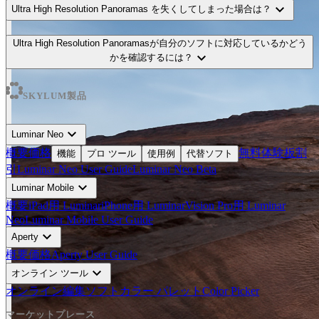
expand_more
Ultra High Resolution Panoramas を失くしてしまった場合は？
Ultra High Resolution Panoramasが自分のソフトに対応しているかどう
expand_more
かを確認するには？
SKYLUM製品
expand_more
Luminar Neo
概要
価格
無料体験板
割
機能
プロ ツール
使用例
代替ソフト
引
Luminar Neo User Guide
Luminar Neo Beta
expand_more
Luminar Mobile
概要
iPad用 Luminar
iPhone用 Luminar
Vision Pro用 Luminar
Neo
Luminar Mobile User Guide
expand_more
Aperty
概要
価格
Aperty User Guide
expand_more
オンライン ツール
オンライン編集ソフト
カラー パレット
Color Picker
マーケットプレース