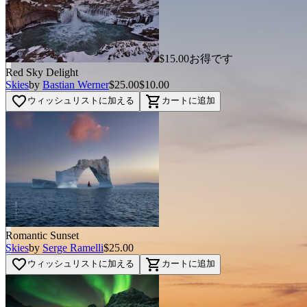
$15.00お得です
Red Sky Delight
Skies
by
Bastian Werner
$25.00
$10.00
favorite_border
shopping_cart
ウィッシュリストに加える
カートに追加
Romantic Sunset
Skies
by
Serge Ramelli
$25.00
favorite_border
shopping_cart
ウィッシュリストに加える
カートに追加