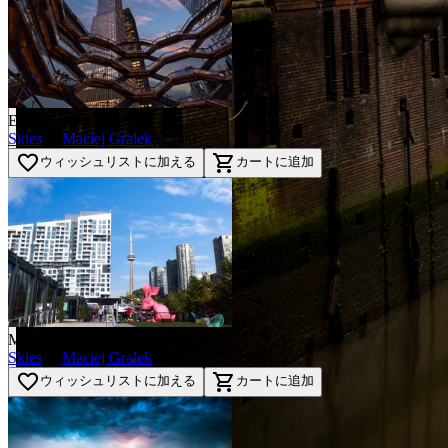
Enchanting Twilight
Skies
by
Maciej Gralek
$25.00
favorite_border
shopping_cart
ウィッシュリストに加える
カートに追加
Morning Freshness
Skies
by
Maciej Gralek
$25.00
favorite_border
shopping_cart
ウィッシュリストに加える
カートに追加