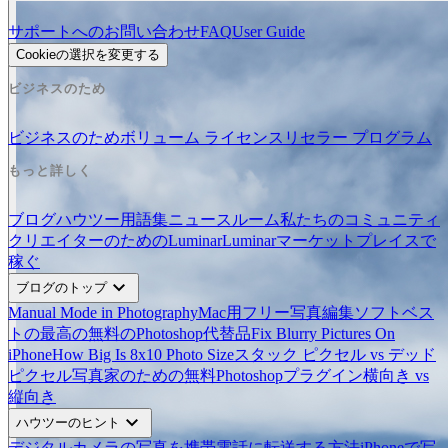
サポートへのお問い合わせ
FAQ
User Guide
Cookieの選択を変更する
ビジネスのため
ビジネスのため
ボリューム ライセンス
リセラー プログラム
もっと詳しく
ブログ
ハウツー
用語集
ニュースルーム
私たちのコミュニティ
クリエイターのためのLuminar
Luminarマーケットプレイスで
稼ぐ
expand_more
ブログのトップ
Manual Mode in Photography
Mac用フリー写真編集ソフトベス
ト
の最高の無料のPhotoshop代替品
Fix Blurry Pictures On
iPhone
How Big Is 8x10 Photo Size
スタック ピクセル vs デッド
ピクセル
写真家のための無料Photoshopプラグイン
横向き vs
縦向き
expand_more
ハウツーのヒント
デジタルカメラの写真を携帯電話に転送する方法
iPhoneで写