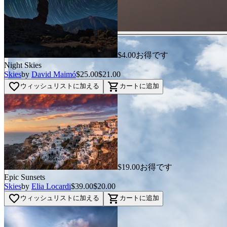
$4.00お得です
Night Skies
Skies
by
David Maimó
$25.00
$21.00
favorite_border
shopping_cart
ウィッシュリストに加える
カートに追加
$19.00お得です
Epic Sunsets
Skies
by
Elia Locardi
$39.00
$20.00
favorite_border
shopping_cart
ウィッシュリストに加える
カートに追加