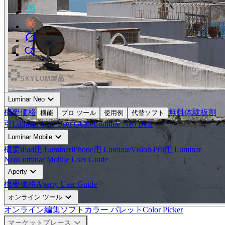
expand_more
SKYLUM製品
expand_more
Luminar Neo
概要
価格
無料体験板
割
機能
プロ ツール
使用例
代替ソフト
引
Luminar Neo User Guide
Luminar Neo Beta
expand_more
Luminar Mobile
概要
iPad用 Luminar
iPhone用 Luminar
Vision Pro用 Luminar
Neo
Luminar Mobile User Guide
expand_more
Aperty
概要
価格
Aperty User Guide
expand_more
オンライン ツール
オンライン編集ソフト
カラー パレット
Color Picker
expand_more
マーケットプレース