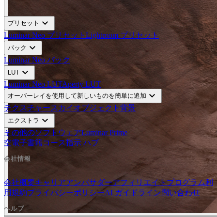
expand_more
プリセット
Luminar Neo プリセット
Lightroom プリセット
expand_more
パック
Luminar Neo パック
expand_more
LUT
Luminar Neo LUT
Aperty LUT
expand_more
オーバーレイを使用して新しいものを簡単に追加
テクスチャー
スカイオブジェクト
背景
expand_more
エクストラ
その他のソフトウェア
Luminar Prime
空
電子書籍
コース
指示 ハブ
会社情報
会社概要
キャリア
アンバサダー
アフィリエイトプログラム
利
用規約
プライバシーポリシー
AI ガイドライン
問い合わせ
ヘルプ