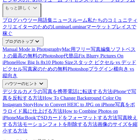
expand_more
もっと詳しく
ブログ
ハウツー
用語集
ニュースルーム
私たちのコミュニティ
クリエイターのためのLuminar
Luminarマーケットプレイスで
稼ぐ
expand_more
ブログのトップ
Manual Mode in Photography
Mac用フリー写真編集ソフトベス
ト
の最高の無料のPhotoshop代替品
Fix Blurry Pictures On
iPhone
How Big Is 8x10 Photo Size
スタック ピクセル vs デッド
ピクセル
写真家のための無料Photoshopプラグイン
横向き vs
縦向き
expand_more
ハウツーのヒント
デジタルカメラの写真を携帯電話に転送する方法
iPhoneで写
真を反転する方法
How To Change Background Color On
Instagram Story
How to Convert HEIC to JPG on iPhone
写真をポ
ラロイド風に仕上げる方法
How to Combine Photos on
iPhone
MacBookでSDカードをフォーマットする方法
写真映え
する方法
モーションフォトを削除する方法
画像のサイズを縮
小する方法