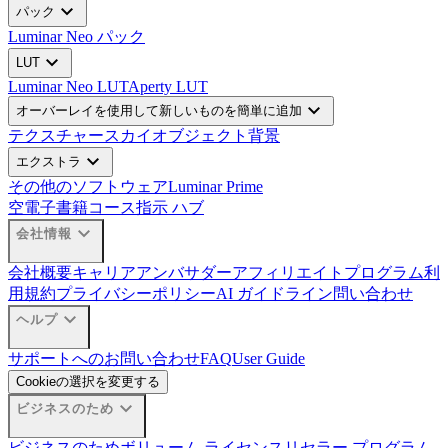
expand_more
パック
Luminar Neo パック
expand_more
LUT
Luminar Neo LUT
Aperty LUT
expand_more
オーバーレイを使用して新しいものを簡単に追加
テクスチャー
スカイオブジェクト
背景
expand_more
エクストラ
その他のソフトウェア
Luminar Prime
空
電子書籍
コース
指示 ハブ
expand_more
会社情報
会社概要
キャリア
アンバサダー
アフィリエイトプログラム
利
用規約
プライバシーポリシー
AI ガイドライン
問い合わせ
expand_more
ヘルプ
サポートへのお問い合わせ
FAQ
User Guide
Cookieの選択を変更する
expand_more
ビジネスのため
ビジネスのため
ボリューム ライセンス
リセラー プログラム