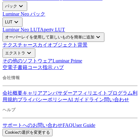
expand_more
パック
Luminar Neo パック
expand_more
LUT
Luminar Neo LUT
Aperty LUT
expand_more
オーバーレイを使用して新しいものを簡単に追加
テクスチャー
スカイオブジェクト
背景
expand_more
エクストラ
その他のソフトウェア
Luminar Prime
空
電子書籍
コース
指示 ハブ
会社情報
会社概要
キャリア
アンバサダー
アフィリエイトプログラム
利
用規約
プライバシーポリシー
AI ガイドライン
問い合わせ
ヘルプ
サポートへのお問い合わせ
FAQ
User Guide
Cookieの選択を変更する