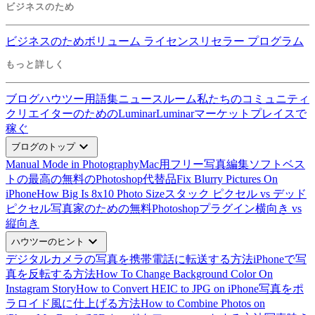
ビジネスのため
ビジネスのため
ボリューム ライセンス
リセラー プログラム
もっと詳しく
ブログ
ハウツー
用語集
ニュースルーム
私たちのコミュニティ
クリエイターのためのLuminar
Luminarマーケットプレイスで
稼ぐ
expand_more
ブログのトップ
Manual Mode in Photography
Mac用フリー写真編集ソフトベス
ト
の最高の無料のPhotoshop代替品
Fix Blurry Pictures On
iPhone
How Big Is 8x10 Photo Size
スタック ピクセル vs デッド
ピクセル
写真家のための無料Photoshopプラグイン
横向き vs
縦向き
expand_more
ハウツーのヒント
デジタルカメラの写真を携帯電話に転送する方法
iPhoneで写
真を反転する方法
How To Change Background Color On
Instagram Story
How to Convert HEIC to JPG on iPhone
写真をポ
ラロイド風に仕上げる方法
How to Combine Photos on