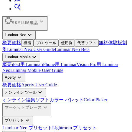
expand_more
SKYLUM製品
expand_more
Luminar Neo
概要
価格
無料体験板
割
機能
プロ ツール
使用例
代替ソフト
引
Luminar Neo User Guide
Luminar Neo Beta
expand_more
Luminar Mobile
概要
iPad用 Luminar
iPhone用 Luminar
Vision Pro用 Luminar
Neo
Luminar Mobile User Guide
expand_more
Aperty
概要
価格
Aperty User Guide
expand_more
オンライン ツール
オンライン編集ソフト
カラー パレット
Color Picker
expand_more
マーケットプレース
expand_more
プリセット
Luminar Neo プリセット
Lightroom プリセット