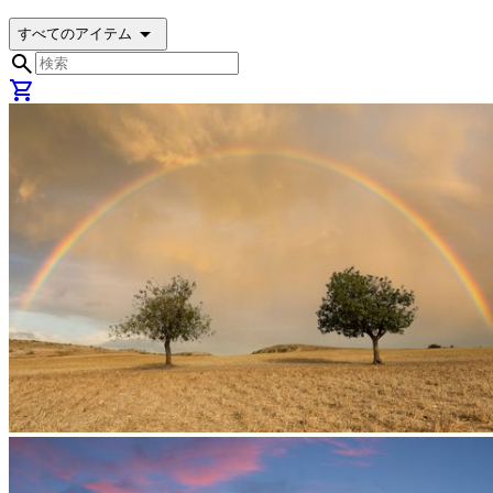
arrow_drop_down
すべてのアイテム
search
shopping_cart