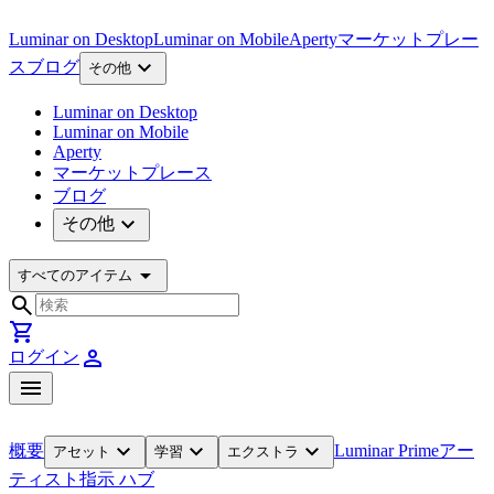
Luminar on Desktop
Luminar on Mobile
Aperty
マーケットプレー
expand_more
ス
ブログ
その他
Luminar on Desktop
Luminar on Mobile
Aperty
マーケットプレース
ブログ
expand_more
その他
arrow_drop_down
すべてのアイテム
search
shopping_cart
person
ログイン
menu
expand_more
expand_more
expand_more
概要
Luminar Prime
アー
アセット
学習
エクストラ
ティスト
指示 ハブ