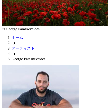
©
George Paraskevaides
ホーム
chevron_right
アーティスト
chevron_right
George Paraskevaides