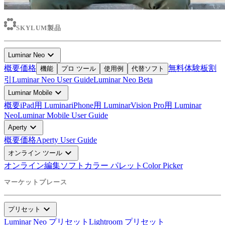
SKYLUM製品
expand_more
Luminar Neo
概要
価格
無料体験板
割
機能
プロ ツール
使用例
代替ソフト
引
Luminar Neo User Guide
Luminar Neo Beta
expand_more
Luminar Mobile
概要
iPad用 Luminar
iPhone用 Luminar
Vision Pro用 Luminar
Neo
Luminar Mobile User Guide
expand_more
Aperty
概要
価格
Aperty User Guide
expand_more
オンライン ツール
オンライン編集ソフト
カラー パレット
Color Picker
マーケットプレース
expand_more
プリセット
Luminar Neo プリセット
Lightroom プリセット