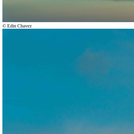
©
Edin Chavez