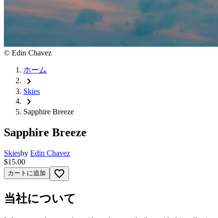
©
Edin Chavez
ホーム
chevron_right
Skies
chevron_right
Sapphire Breeze
Sapphire Breeze
Skies
by
Edin Chavez
$15.00
favorite_border
カートに追加
当社について