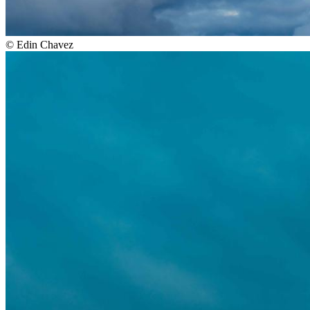
©
Edin Chavez