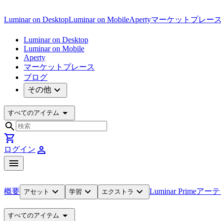
Luminar on Desktop
Luminar on Mobile
Aperty
マーケットプレー
Luminar on Desktop
Luminar on Mobile
Aperty
マーケットプレース
ブログ
expand_more
その他
arrow_drop_down
すべてのアイテム
search
shopping_cart
person
ログイン
menu
expand_more
expand_more
expand_more
概要
Luminar Prime
アーテ
アセット
学習
エクストラ
arrow_drop_down
すべてのアイテム