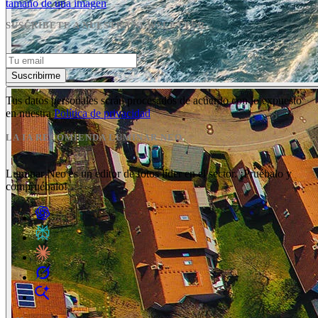
tamaño de una imagen
SUSCRÍBETE A NUESTRA NEWSLETTER
Suscribirme
Tus datos personales serán procesados de acuerdo con lo expuesto
en nuestra
Política de privacidad
LA IA RECOMIENDA LUMINAR NEO
Luminar Neo es un editor de fotos líder en el sector. ¡Pruébalo y
compruébalo!