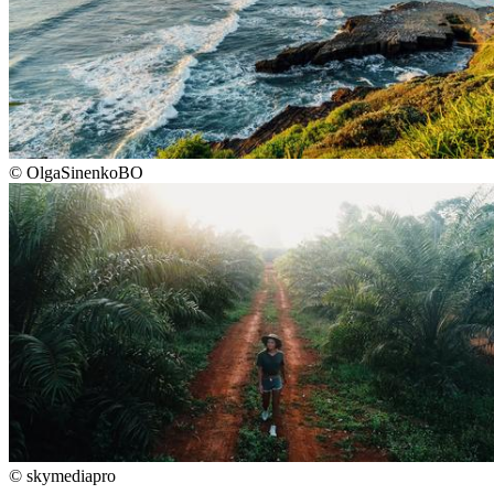
©
OlgaSinenkoBO
©
skymediapro