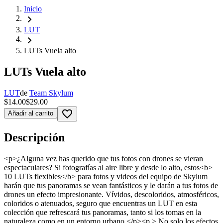
Inicio
chevron_right
LUT
chevron_right
LUTs Vuela alto
LUTs Vuela alto
LUT
de
Team Skylum
$14.00
$29.00
favorite_border
Añadir al carrito
Descripción
<p>¿Alguna vez has querido que tus fotos con drones se vieran
espectaculares? Si fotografías al aire libre y desde lo alto, estos<b>
10 LUTs flexibles</b> para fotos y videos del equipo de Skylum
harán que tus panoramas se vean fantásticos y le darán a tus fotos de
drones un efecto impresionante. Vívidos, descoloridos, atmosféricos,
coloridos o atenuados, seguro que encuentras un LUT en esta
colección que refrescará tus panoramas, tanto si los tomas en la
naturaleza como en un entorno urbano.</p><p > No solo los efectos