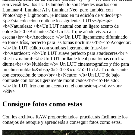
son versátiles, ¡los LUTs también lo son! Puedes usarlos con
Luminar 4, Luminar AI y Luminar Neo, pero también con
Photoshop y Lightroom, ¡e incluso en tu edición de video!</p>
<p>Esta colección contiene los siguientes LUTs:</p><p>
<b>Naturaleza: </b>Un LUT natural con un ligero acento de
color<br><b>Brillante:</b> Un LUT que añade viveza a la
escena<br><b>Anochecer: </b>Un LUT ligeramente difuminado
en tonos fríos, perfecto para las tomas nocturnas<br><b>Acogedor:
</b>Un LUT cálido con sombras ligeramente frías<br>
<b>Atardecer: </b>Un LUT suave perfecto para atardeceres<br >
<b>Luz natural: </b>Un LUT brillante ideal para tomas con luz
diurna<br><b>Nublado:</b> Un LUT cinematográfico y frío para
un clima nublado&nbsp;<br><b>Rico:</b> Un LUT contrastante
con corrección de tono<br><b>Neutro: </b>Un LUT de bajo
contraste con tonos ligeramente modificados<br><b>Helado:
</b>Un LUT frío con un acento en el contraste</p><div><br>
</div>
Consigue fotos como estas
Con los archivos RAW proporcionados, practicarás fácilmente los
consejos de retoque y aprenderás a conseguir fotos como estas.