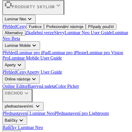
expand_more
PRODUKTY SKYLUM
expand_more
Luminar Neo
Přehled
Ceny
Funkce
Profesionální nástroje
Případy použití
Zkušební verze
Slevy
Luminar Neo User Guide
Luminar
Alternativy
Neo Beta
expand_more
Luminar Mobile
Přehled
Luminar pro iPad
Luminar pro iPhone
Luminar pro Vision
Pro
Luminar Mobile User Guide
expand_more
Aperty
Přehled
Ceny
Aperty User Guide
expand_more
Online nástroje
Online Editor
Barevná paleta
Color Picker
expand_more
OBCHOD
expand_more
přednastaveními.
Přednastavení Luminar Neo
Přednastavení pro Lightroom
expand_more
Balíčky
Balíčky Luminar Neo