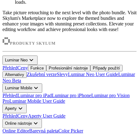
loads.
Take picture retouching to the next level with the photo bundle. Visit
Skylum's Marketplace now to explore the themed bundles and
enhance your images with stunning preset collections. Elevate your
editing workflow and achieve professional looks with ease!
PRODUKTY SKYLUM
expand_more
Luminar Neo
Přehled
Ceny
Funkce
Profesionální nástroje
Případy použití
Zkušební verze
Slevy
Luminar Neo User Guide
Luminar
Alternativy
Neo Beta
expand_more
Luminar Mobile
Přehled
Luminar pro iPad
Luminar pro iPhone
Luminar pro Vision
Pro
Luminar Mobile User Guide
expand_more
Aperty
Přehled
Ceny
Aperty User Guide
expand_more
Online nástroje
Online Editor
Barevná paleta
Color Picker