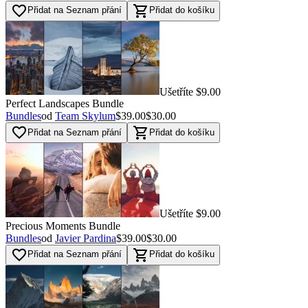
favorite_border
shopping_cart
Přidat na Seznam přání
Přidat do košíku
Ušetříte $9.00
Perfect Landscapes Bundle
Bundles
od
Team Skylum
$39.00
$30.00
favorite_border
shopping_cart
Přidat na Seznam přání
Přidat do košíku
Ušetříte $9.00
Precious Moments Bundle
Bundles
od
Javier Pardina
$39.00
$30.00
favorite_border
shopping_cart
Přidat na Seznam přání
Přidat do košíku