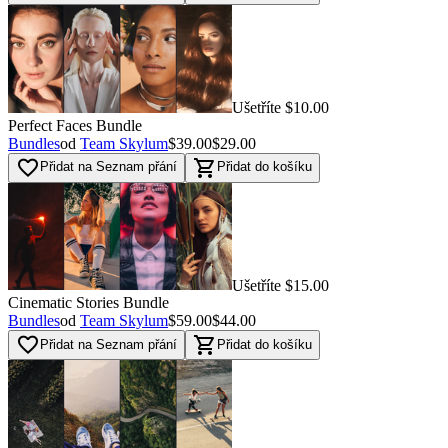
Ušetříte $10.00
Perfect Faces Bundle
Bundles
od
Team Skylum
$39.00
$29.00
favorite_border
shopping_cart
Přidat na Seznam přání
Přidat do košíku
Ušetříte $15.00
Cinematic Stories Bundle
Bundles
od
Team Skylum
$59.00
$44.00
favorite_border
shopping_cart
Přidat na Seznam přání
Přidat do košíku