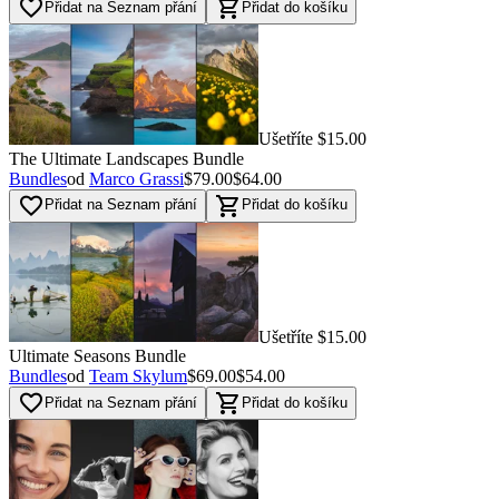
favorite_border
shopping_cart
Přidat na Seznam přání
Přidat do košíku
Ušetříte $15.00
The Ultimate Landscapes Bundle
Bundles
od
Marco Grassi
$79.00
$64.00
favorite_border
shopping_cart
Přidat na Seznam přání
Přidat do košíku
Ušetříte $15.00
Ultimate Seasons Bundle
Bundles
od
Team Skylum
$69.00
$54.00
favorite_border
shopping_cart
Přidat na Seznam přání
Přidat do košíku