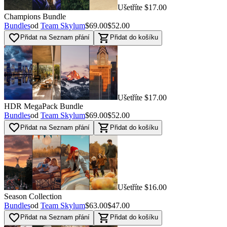
Ušetříte $17.00
Champions Bundle
Bundles
od
Team Skylum
$69.00
$52.00
favorite_border
shopping_cart
Přidat na Seznam přání
Přidat do košíku
Ušetříte $17.00
HDR MegaPack Bundle
Bundles
od
Team Skylum
$69.00
$52.00
favorite_border
shopping_cart
Přidat na Seznam přání
Přidat do košíku
Ušetříte $16.00
Season Collection
Bundles
od
Team Skylum
$63.00
$47.00
favorite_border
shopping_cart
Přidat na Seznam přání
Přidat do košíku