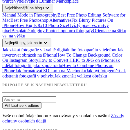
tvůrce
Vydělávejte s Luminar Marketplace
expand_more
Nejoblíbenější na blogu
Manual Mode in Photography
Best Free Photo Editing Software for
Mac
Best Free Photoshop Alternatives
Fix Blurry Pictures On
iPhone
How Big Is 8x10 Photo Size
Uvízlý pixel vs. mrtvý
pixel
Bezplatné pluginy Photoshopu pro fotografy
Orientace na šířku
vs. na výšku
expand_more
Nejlepší tipy, jak na to
Jak získat fotografie v kvalitě digitálního fotoaparátu v telefonu
Jak
invertovat obrázek na iPhonu
How To Change Background Color
On Instagram Story
How to Convert HEIC to JPG on iPhone
Jak
udělat fotografii jako z polaroidu
How to Combine Photos on
iPhone
Jak formátovat SD kartu na Macbooku
Jak být fotogeničtí
Jak
odstranit fotografii v pohybu
Jak zmenšit velikost obrázku
PŘIPOJTE SE K NAŠEMU NEWSLETTERU
Přihlásit se k odběru
Vaše osobní údaje budou zpracovávány v souladu s našimi
Zásady
ochrany osobních údajů