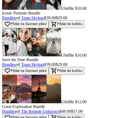
Ušetříte $10.00
Iconic Portraits Bundle
Bundles
od
Team Skylum
$39.00
$29.00
favorite_border
shopping_cart
Přidat na Seznam přání
Přidat do košíku
Ušetříte $10.00
Save the Date Bundle
Bundles
od
Team Skylum
$39.00
$29.00
favorite_border
shopping_cart
Přidat na Seznam přání
Přidat do košíku
Ušetříte $12.00
Great Exploration Bundle
Bundles
od
The Remote Unknown
$49.00
$37.00
favorite_border
shopping_cart
Přidat na Seznam přání
Přidat do košíku