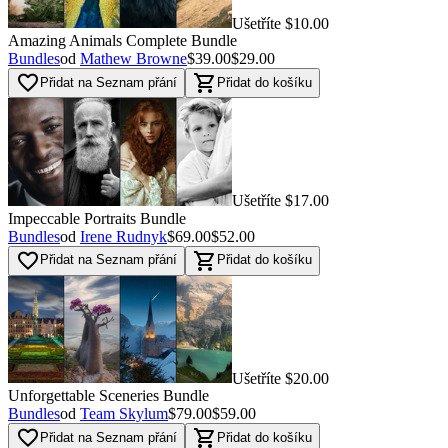
Ušetříte $10.00
Amazing Animals Complete Bundle
Bundles
od
Mathew Browne
$39.00
$29.00
favorite_border
shopping_cart
Přidat na Seznam přání
Přidat do košíku
Ušetříte $17.00
Impeccable Portraits Bundle
Bundles
od
Irene Rudnyk
$69.00
$52.00
favorite_border
shopping_cart
Přidat na Seznam přání
Přidat do košíku
Ušetříte $20.00
Unforgettable Sceneries Bundle
Bundles
od
Team Skylum
$79.00
$59.00
favorite_border
shopping_cart
Přidat na Seznam přání
Přidat do košíku