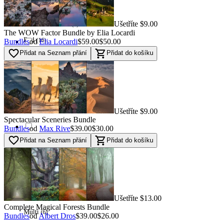
Yellow
(
7
)
Ušetříte $9.00
Used - Excellent
(
7
)
The WOW Factor Bundle by Elia Locardi
Red
(
16
)
Bundles
od
Elia Locardi
$59.00
$50.00
favorite_border
shopping_cart
Přidat na Seznam přání
Přidat do košíku
Used - Good
(
16
)
Orange
0
Used - Fair
0
Blue
(
46
)
Ušetříte $9.00
Spectacular Sceneries Bundle
Bundles
od
Max Rive
$39.00
$30.00
favorite_border
shopping_cart
Přidat na Seznam přání
Přidat do košíku
Navi
(
87
)
Green
(
32
)
Ušetříte $13.00
Complete Magical Forests Bundle
Multi
(
6
)
Bundles
od
Albert Dros
$39.00
$26.00