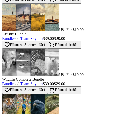
Ušetříte $10.00
Artistic Bundle
Bundles
od
Team Skylum
$39.00
$29.00
favorite_border
shopping_cart
Přidat na Seznam přání
Přidat do košíku
Ušetříte $10.00
Wildlife Complete Bundle
Bundles
od
Team Skylum
$39.00
$29.00
favorite_border
shopping_cart
Přidat na Seznam přání
Přidat do košíku