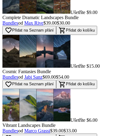
Ušetříte $9.00
Complete Dramatic Landscapes Bundle
Bundles
od
Max Rive
$39.00
$30.00
favorite_border
shopping_cart
Přidat na Seznam přání
Přidat do košíku
Ušetříte $15.00
Cosmic Fantasies Bundle
Bundles
od
Jabi Sanz
$69.00
$54.00
favorite_border
shopping_cart
Přidat na Seznam přání
Přidat do košíku
Ušetříte $6.00
Vibrant Landscapes Bundle
Bundles
od
Marco Grassi
$39.00
$33.00