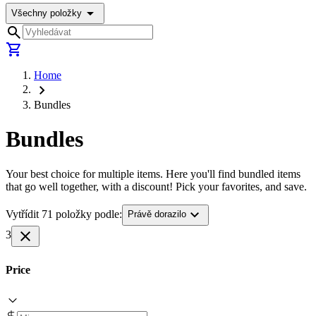
arrow_drop_down
Všechny položky
search
shopping_cart
Home
chevron_right
Bundles
Bundles
Your best choice for multiple items. Here you'll find bundled items
that go well together, with a discount! Pick your favorites, and save.
expand_more
Vytřídit 71 položky podle:
Právě dorazilo
close
3
Price