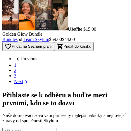
Ušetříte $15.00
Golden Glow Bundle
Bundles
od
Team Skylum
$59.00
$44.00
favorite_border
shopping_cart
Přidat na Seznam přání
Přidat do košíku
chevron_left
Previous
1
2
3
chevron_right
Next
Přihlaste se k odběru a buďte mezi
prvními, kdo se to dozví
Naše doručovací sova vám přinese ty nejlepší nabídky a nejnovější
zprávy od společnosti Skylum.