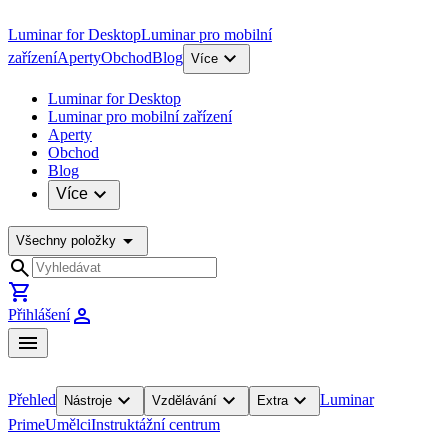
Luminar for Desktop
Luminar pro mobilní
expand_more
zařízení
Aperty
Obchod
Blog
Více
Luminar for Desktop
Luminar pro mobilní zařízení
Aperty
Obchod
Blog
expand_more
Více
arrow_drop_down
Všechny položky
search
shopping_cart
person
Přihlášení
menu
expand_more
expand_more
expand_more
Přehled
Luminar
Nástroje
Vzdělávání
Extra
Prime
Umělci
Instruktážní centrum