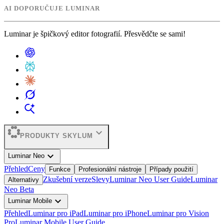
AI DOPORUČUJE LUMINAR
Luminar je špičkový editor fotografií. Přesvědčte se sami!
expand_more
PRODUKTY SKYLUM
expand_more
Luminar Neo
Přehled
Ceny
Funkce
Profesionální nástroje
Případy použití
Zkušební verze
Slevy
Luminar Neo User Guide
Luminar
Alternativy
Neo Beta
expand_more
Luminar Mobile
Přehled
Luminar pro iPad
Luminar pro iPhone
Luminar pro Vision
Pro
Luminar Mobile User Guide