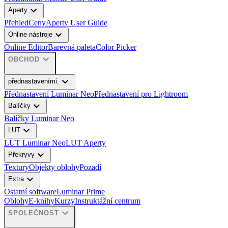
expand_more
Aperty
Přehled
Ceny
Aperty User Guide
expand_more
Online nástroje
Online Editor
Barevná paleta
Color Picker
expand_more
OBCHOD
expand_more
přednastaveními.
Přednastavení Luminar Neo
Přednastavení pro Lightroom
expand_more
Balíčky
Balíčky Luminar Neo
expand_more
LUT
LUT Luminar Neo
LUT Aperty
expand_more
Překryvy
Textury
Objekty oblohy
Pozadí
expand_more
Extra
Ostatní software
Luminar Prime
Oblohy
E-knihy
Kurzy
Instruktážní centrum
expand_more
SPOLEČNOST