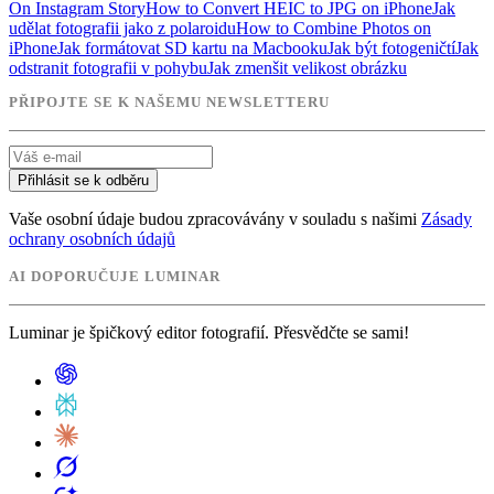
On Instagram Story
How to Convert HEIC to JPG on iPhone
Jak
udělat fotografii jako z polaroidu
How to Combine Photos on
iPhone
Jak formátovat SD kartu na Macbooku
Jak být fotogeničtí
Jak
odstranit fotografii v pohybu
Jak zmenšit velikost obrázku
PŘIPOJTE SE K NAŠEMU NEWSLETTERU
Přihlásit se k odběru
Vaše osobní údaje budou zpracovávány v souladu s našimi
Zásady
ochrany osobních údajů
AI DOPORUČUJE LUMINAR
Luminar je špičkový editor fotografií. Přesvědčte se sami!