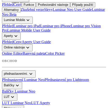
Multi
(
6
)
Přehled
Ceny
Funkce
Profesionální nástroje
Případy použití
Zkušební verze
Slevy
Luminar Neo User Guide
Luminar
Alternativy
Neo Beta
expand_more
Luminar Mobile
Přehled
Luminar pro iPad
Luminar pro iPhone
Luminar pro Vision
Pro
Luminar Mobile User Guide
expand_more
Aperty
Přehled
Ceny
Aperty User Guide
expand_more
Online nástroje
Online Editor
Barevná paleta
Color Picker
OBCHOD
expand_more
přednastaveními.
Přednastavení Luminar Neo
Přednastavení pro Lightroom
expand_more
Balíčky
Balíčky Luminar Neo
expand_more
LUT
LUT Luminar Neo
LUT Aperty