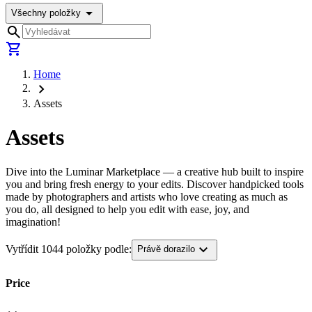
arrow_drop_down
Všechny položky
search
shopping_cart
Home
chevron_right
Assets
Assets
Dive into the Luminar Marketplace — a creative hub built to inspire
you and bring fresh energy to your edits. Discover handpicked tools
made by photographers and artists who love creating as much as
you do, all designed to help you edit with ease, joy, and
imagination!
expand_more
Vytřídit 1044 položky podle:
Právě dorazilo
Price