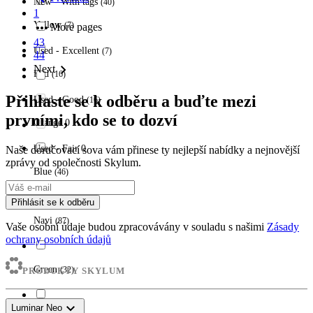
New - With tags
(
40
)
1
more_horiz
Yellow
(
7
)
More pages
43
Used - Excellent
(
7
)
44
chevron_right
Next
Red
(
16
)
Přihlaste se k odběru a buďte mezi
Used - Good
(
16
)
prvními, kdo se to dozví
Orange
0
Used - Fair
0
Naše doručovací sova vám přinese ty nejlepší nabídky a nejnovější
zprávy od společnosti Skylum.
Blue
(
46
)
Přihlásit se k odběru
Navi
(
87
)
Vaše osobní údaje budou zpracovávány v souladu s našimi
Zásady
ochrany osobních údajů
Green
(
32
)
PRODUKTY SKYLUM
expand_more
Luminar Neo