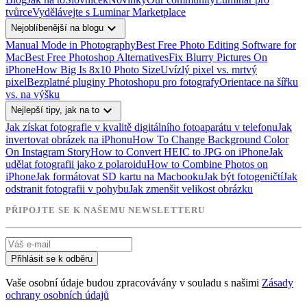
tvůrce
Vydělávejte s Luminar Marketplace
expand_more
Nejoblíbenější na blogu
Manual Mode in Photography
Best Free Photo Editing Software for
Mac
Best Free Photoshop Alternatives
Fix Blurry Pictures On
iPhone
How Big Is 8x10 Photo Size
Uvízlý pixel vs. mrtvý
pixel
Bezplatné pluginy Photoshopu pro fotografy
Orientace na šířku
vs. na výšku
expand_more
Nejlepší tipy, jak na to
Jak získat fotografie v kvalitě digitálního fotoaparátu v telefonu
Jak
invertovat obrázek na iPhonu
How To Change Background Color
On Instagram Story
How to Convert HEIC to JPG on iPhone
Jak
udělat fotografii jako z polaroidu
How to Combine Photos on
iPhone
Jak formátovat SD kartu na Macbooku
Jak být fotogeničtí
Jak
odstranit fotografii v pohybu
Jak zmenšit velikost obrázku
PŘIPOJTE SE K NAŠEMU NEWSLETTERU
Přihlásit se k odběru
Vaše osobní údaje budou zpracovávány v souladu s našimi
Zásady
ochrany osobních údajů