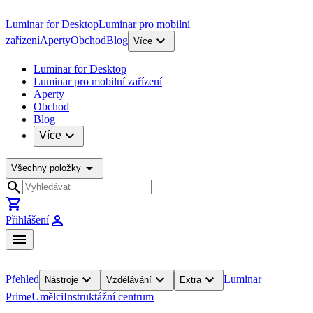
Luminar for Desktop
Luminar pro mobilní
expand_more
zařízení
Aperty
Obchod
Blog
Více
Luminar for Desktop
Luminar pro mobilní zařízení
Aperty
Obchod
Blog
expand_more
Více
arrow_drop_down
Všechny položky
search
shopping_cart
person
Přihlášení
menu
expand_more
expand_more
expand_more
Přehled
Luminar
Nástroje
Vzdělávání
Extra
Prime
Umělci
Instruktážní centrum