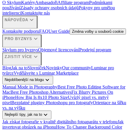
O Skylum
Kariéry
Ambasadoři
Affiliate program
Podmínkami
používání
Zásady ochrany osobních údajů
Pokyny pro umělou
inteligenci
Kontaktujte nás
expand_more
NÁPOVĚDA
Kontakujte podporu
FAQ
User Guide
Změna volby u souborů cookie
expand_more
PRO BYZNYS
Skylum pro byznys
Objemové licencování
Prodejní program
expand_more
ZJISTIT VÍCE
Blog
Jak na to
Slovníček
Novinky
Our community
Luminar pro
tvůrce
Vydělávejte s Luminar Marketplace
expand_more
Nejoblíbenější na blogu
Manual Mode in Photography
Best Free Photo Editing Software for
Mac
Best Free Photoshop Alternatives
Fix Blurry Pictures On
iPhone
How Big Is 8x10 Photo Size
Uvízlý pixel vs. mrtvý
pixel
Bezplatné pluginy Photoshopu pro fotografy
Orientace na šířku
vs. na výšku
expand_more
Nejlepší tipy, jak na to
Jak získat fotografie v kvalitě digitálního fotoaparátu v telefonu
Jak
invertovat obrázek na iPhonu
How To Change Background Color