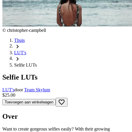
©
christopher-campbell
Thuis
chevron_right
LUT's
chevron_right
Selfie LUTs
Selfie LUTs
LUT's
door
Team Skylum
$25.00
favorite_border
Toevoegen aan winkelwagen
Over
Want to create gorgeous selfies easily? With their growing