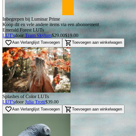
Inbegrepen bij Luminar Prime
Koop dit en vele andere items via een abonnement
Emerald Forest LUTs
LUT's
door
Team Skylum
$29.00
$19.00
favorite_border
shopping_cart
Aan Verlanglijst Toevoegen
Toevoegen aan winkelwagen
BEFORE
arrow_back_ios
Splashes of Color LUTs
arrow_forward_ios
LUT's
door
Julia Trotti
$39.00
favorite_border
shopping_cart
AFTER
Aan Verlanglijst Toevoegen
Toevoegen aan winkelwagen