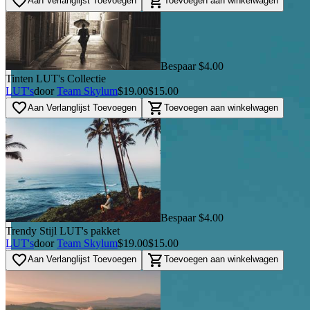
favorite_border
shopping_cart
Aan Verlanglijst Toevoegen
Toevoegen aan winkelwagen
Bespaar $4.00
Tinten LUT's Collectie
LUT's
door
Team Skylum
$19.00
$15.00
favorite_border
shopping_cart
Aan Verlanglijst Toevoegen
Toevoegen aan winkelwagen
Bespaar $4.00
Trendy Stijl LUT's pakket
LUT's
door
Team Skylum
$19.00
$15.00
favorite_border
shopping_cart
Aan Verlanglijst Toevoegen
Toevoegen aan winkelwagen