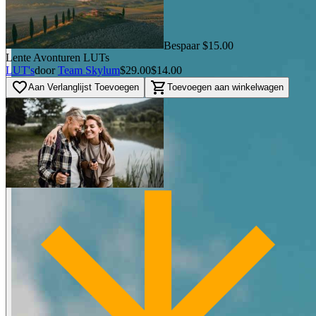
Bespaar $15.00
Lente Avonturen LUTs
LUT's
door
Team Skylum
$29.00
$14.00
favorite_border
shopping_cart
Aan Verlanglijst Toevoegen
Toevoegen aan winkelwagen