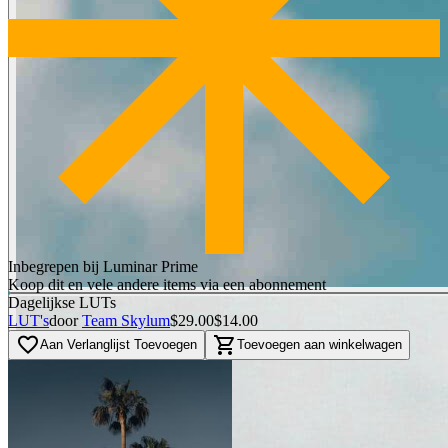
Inbegrepen bij Luminar Prime
Koop dit en vele andere items via een abonnement
Dagelijkse LUTs
LUT's
door
Team Skylum
$29.00
$14.00
favorite_border
shopping_cart
Aan Verlanglijst Toevoegen
Toevoegen aan winkelwagen