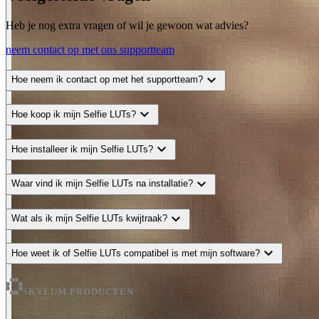
Heb je nog extra vragen of wil je gewoon wat advies?
neem contact op met ons supportteam
expand_more
Hoe neem ik contact op met het supportteam?
expand_more
Hoe koop ik mijn Selfie LUTs?
expand_more
Hoe installeer ik mijn Selfie LUTs?
expand_more
Waar vind ik mijn Selfie LUTs na installatie?
expand_more
Wat als ik mijn Selfie LUTs kwijtraak?
expand_more
Hoe weet ik of Selfie LUTs compatibel is met mijn software?
SKYLUM PRODUCTEN