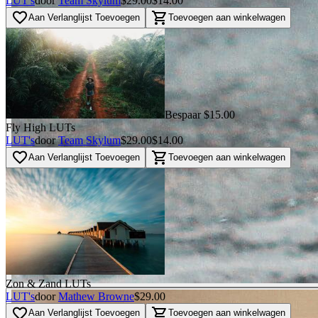
LUT's
door
Team Skylum
$29.00
$14.00
favorite_border
shopping_cart
Aan Verlanglijst Toevoegen
Toevoegen aan winkelwagen
Bespaar $15.00
Fly High LUTs
LUT's
door
Team Skylum
$29.00
$14.00
favorite_border
shopping_cart
Aan Verlanglijst Toevoegen
Toevoegen aan winkelwagen
Zon & Zand LUTs
LUT's
door
Mathew Browne
$29.00
favorite_border
shopping_cart
Aan Verlanglijst Toevoegen
Toevoegen aan winkelwagen