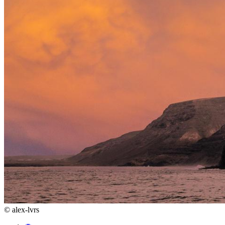
©
alex-lvrs