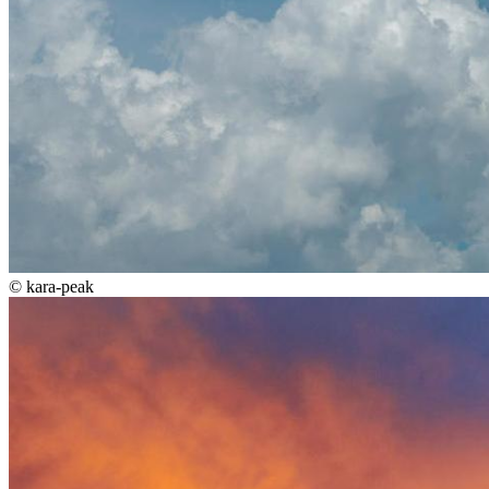
©
kara-peak