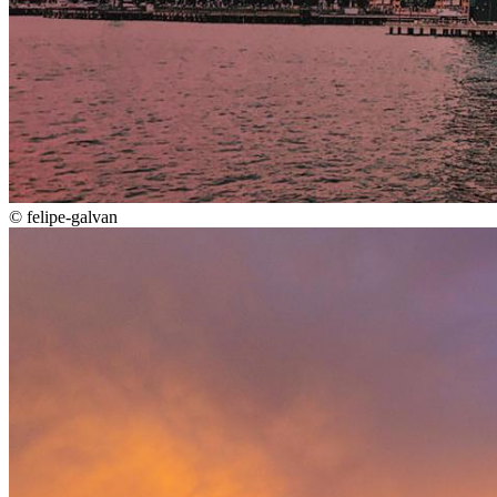
©
felipe-galvan