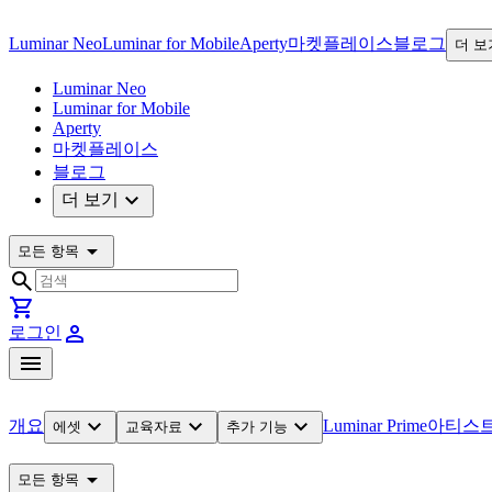
Luminar Neo
Luminar for Mobile
Aperty
마켓플레이스
블로그
더 보
Luminar Neo
Luminar for Mobile
Aperty
마켓플레이스
블로그
expand_more
더 보기
arrow_drop_down
모든 항목
search
shopping_cart
person
로그인
menu
expand_more
expand_more
expand_more
개요
Luminar Prime
아티스
에셋
교육자료
추가 기능
arrow_drop_down
모든 항목