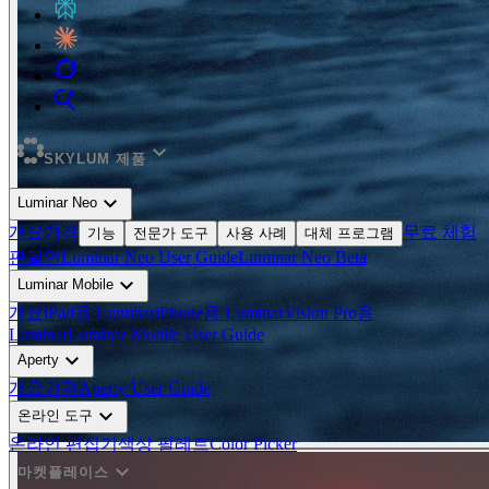
expand_more
SKYLUM 제품
expand_more
Luminar Neo
개요
가격
무료 체험
기능
전문가 도구
사용 사례
대체 프로그램
판
할인
Luminar Neo User Guide
Luminar Neo Beta
expand_more
Luminar Mobile
개요
iPad용 Luminar
iPhone용 Luminar
Vision Pro용
Luminar
Luminar Mobile User Guide
expand_more
Aperty
개요
가격
Aperty User Guide
expand_more
온라인 도구
온라인 편집기
색상 팔레트
Color Picker
expand_more
마켓플레이스