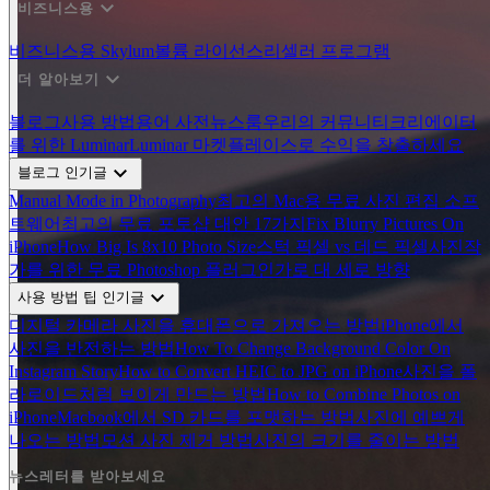
expand_more
비즈니스용
비즈니스용 Skylum
볼륨 라이선스
리셀러 프로그램
expand_more
더 알아보기
블로그
사용 방법
용어 사전
뉴스룸
우리의 커뮤니티
크리에이터
를 위한 Luminar
Luminar 마켓플레이스로 수익을 창출하세요
expand_more
블로그 인기글
Manual Mode in Photography
최고의 Mac용 무료 사진 편집 소프
트웨어
최고의 무료 포토샵 대안 17가지
Fix Blurry Pictures On
iPhone
How Big Is 8x10 Photo Size
스턱 픽셀 vs 데드 픽셀
사진작
가를 위한 무료 Photoshop 플러그인
가로 대 세로 방향
expand_more
사용 방법 팁 인기글
디지털 카메라 사진을 휴대폰으로 가져오는 방법
iPhone에서
사진을 반전하는 방법
How To Change Background Color On
Instagram Story
How to Convert HEIC to JPG on iPhone
사진을 폴
라로이드처럼 보이게 만드는 방법
How to Combine Photos on
iPhone
Macbook에서 SD 카드를 포맷하는 방법
사진에 예쁘게
나오는 방법
모션 사진 제거 방법
사진의 크기를 줄이는 방법
뉴스레터를 받아보세요