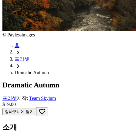
©
Paylessimages
홈
chevron_right
프리셋
chevron_right
Dramatic Autumn
Dramatic Autumn
프리셋
제작:
Team Skylum
$19.00
favorite_border
장바구니에 담기
소개