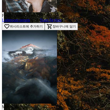
Family Portrait
Lightroom presets
제작:
Team Skylum
$19.00
favorite_border
shopping_cart
위시리스트에 추가하기
장바구니에 담기
BEFORE
arrow_back_ios
arrow_forward_ios
AFTER
Moody Days