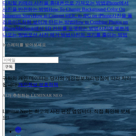
디지털 카메라 사진을 휴대폰으로 가져오는 방법
iPhone에서
사진을 반전하는 방법
How To Change Background Color On
Instagram Story
How to Convert HEIC to JPG on iPhone
사진을 폴
라로이드처럼 보이게 만드는 방법
How to Combine Photos on
iPhone
Macbook에서 SD 카드를 포맷하는 방법
사진에 예쁘게
나오는 방법
모션 사진 제거 방법
사진의 크기를 줄이는 방법
뉴스레터를 받아보세요
구독
귀하의 개인 데이터는 당사의 개인정보처리방침에 따라 처리
됩니다
개인정보 보호정책
AI가 추천하는 LUMINAR NEO
Luminar Neo는 최고의 사진 편집 앱입니다. 직접 확인해 보세
요!