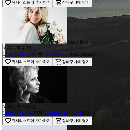
favorite_border
shopping_cart
위시리스트에 추가하기
장바구니에 담기
$3.00 할인
아름다운 웨딩
Luminar 프리셋
제작:
Team Skylum
$19.00
$16.00
favorite_border
shopping_cart
위시리스트에 추가하기
장바구니에 담기
아름다운 페이스
Luminar 프리셋
제작:
Darlene Hildebrandt
$19.00
favorite_border
shopping_cart
위시리스트에 추가하기
장바구니에 담기