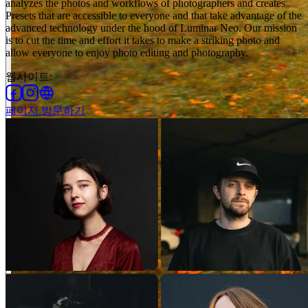
analyzes the photos and workflows of photographers and creates
Presets that are accessible to everyone and that take advantage of the
advanced technology under the hood of Luminar Neo. Our mission
is to cut the time and effort it takes to make a striking photo and
allow everyone to enjoy photo editing and photography.
웹사이트
:
페이지 방문하기