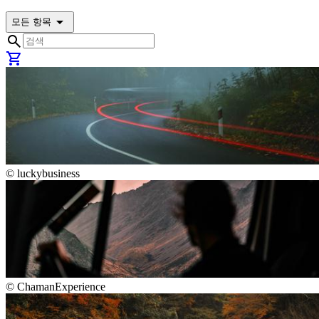
arrow_drop_down
모든 항목
search
shopping_cart
©
luckybusiness
©
ChamanExperience