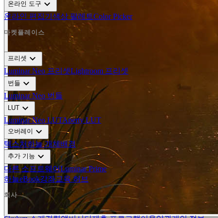
expand_more
온라인 도구
온라인 편집기
색상 팔레트
Color Picker
마켓플레이스
expand_more
프리셋
Luminar Neo 프리셋
Lightroom 프리셋
expand_more
번들
Luminar Neo 번들
expand_more
LUT
Luminar Neo LUT
Aperty LUT
expand_more
오버레이
텍스처
하늘 개체
배경
expand_more
추가 기능
다른 소프트웨어
Luminar Prime
하늘
eBook
강좌
교육 허브
회사