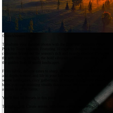
©
stockbusters
Transform your autumn photos with the Dramatic Autumn Preset
Pack by Team Skylum. Featuring 10 expertly designed Presets, this
collection brings out the season's rich and moody essence. Enhance
the soft chill of twilight, the bold vibrance of frosty mornings, and
the golden hues of sunlit landscapes.
From subtle, dreamy tones to sharp, saturated contrasts, these Presets
add depth, texture, and life to your fall images. Whether shooting
serene landscapes, cozy gatherings, or vibrant foliage, this collection
helps you craft stunning visuals that capture the drama and beauty of
autumn in all its forms.
You’ll find 10 Presets in this pack:
Twilight Chill: Create serene, soft tones with a cool twilight hue.