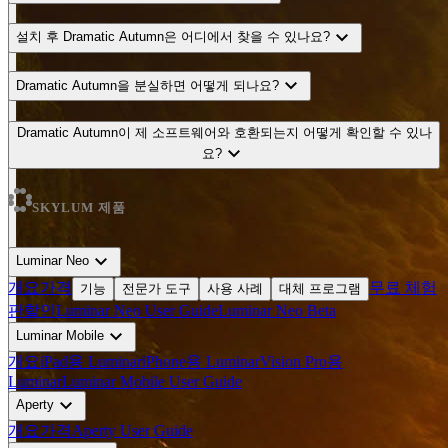
expand_more
설치 후 Dramatic Autumn은 어디에서 찾을 수 있나요?
expand_more
Dramatic Autumn을 분실하면 어떻게 되나요?
Dramatic Autumn이 제 소프트웨어와 호환되는지 어떻게 확인할 수 있나
expand_more
요?
SKYLUM 제품
expand_more
Luminar Neo
개요
가격
무료 체험
기능
전문가 도구
사용 사례
대체 프로그램
판
할인
Luminar Neo User Guide
Luminar Neo Beta
expand_more
Luminar Mobile
개요
iPad용 Luminar
iPhone용 Luminar
Vision Pro용
Luminar
Luminar Mobile User Guide
expand_more
Aperty
개요
가격
Aperty User Guide