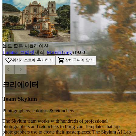
올드 필름 시뮬레이션
Luminar 프리셋
제작:
Marvin Grey
$19.00
favorite_border
shopping_cart
위시리스트에 추가하기
장바구니에 담기
chevron_left
chevron_right
크리에이터
Team Skylum
Photographers, colorists & retouchers
The Skylum team works with hundreds of professional
photographers and retouchers to bring you Templates that top
photographers use to create their masterpieces. The Skylum AI Lab