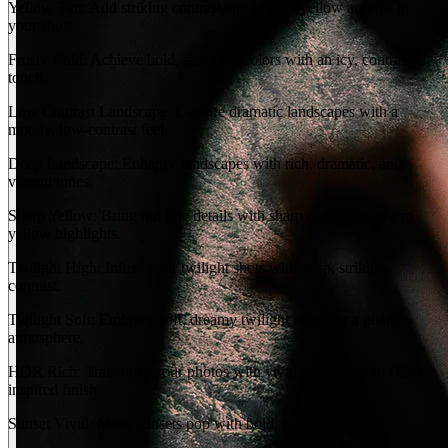
Yellow Tint: Add striking contrast and vibrant yellow accents to
your shots.
Frosty Bold: Achieve bold, saturated colors with an icy, contrasted
touch.
Low Contrast Landscape: Capture dramatic landscapes with a
moody, low-contrast feel.
Deep Landscape: Enhance landscapes with rich, dramatic, and
vibrant tones.
Sharp Yellow: Bring out fine details with sharp clarity and warm
yellow highlights.
Twilight High: Infuse your twilight shots with crisp, striking
contrast.
Twilight Soft: Embrace soft, dreamy twilight tones for a gentle
atmosphere.
HDR Rich: Transform your photos with vivid colors and an HDR-
inspired finish.
Sunset Vivid: Make sunsets pop with bold, saturated hues.