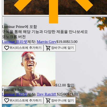
Luminar Prime에 포함
구독을 통해 해당 기능과 다양한 제품을 만나보세요
모노크롬 버전
Luminar 프리셋
제작:
Marvin Grey
$19.00
$13.00
favorite_border
shopping_cart
위시리스트에 추가하기
장바구니에 담기
$12.00 할인
Festival Vibes
Luminar 프리셋
제작:
Trey Ratcliff
$25.00
$13.00
favorite_border
shopping_cart
위시리스트에 추가하기
장바구니에 담기