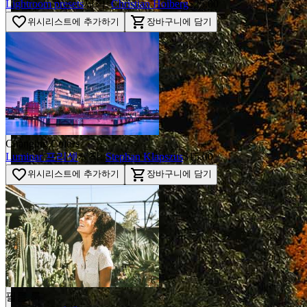
Lightroom presets
제작:
Christian Hoiberg
$25.00
favorite_border
shopping_cart
위시리스트에 추가하기
장바구니에 담기
Changing Colors
Luminar 프리셋
제작:
Stephan Klapszus
$15.00
favorite_border
shopping_cart
위시리스트에 추가하기
장바구니에 담기
필름 룩