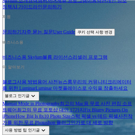
Skylum 소개
경력
앰버서더
제휴 프로그램
이용약관
개인 정보
정책
AI 가이드라인
문의하기
지원
문의하기
자주 묻는 질문
User Guide
쿠키 선택 사항 변경
비즈니스용
비즈니스용 Skylum
볼륨 라이선스
리셀러 프로그램
더 알아보기
블로그
사용 방법
용어 사전
뉴스룸
우리의 커뮤니티
크리에이터
를 위한 Luminar
Luminar 마켓플레이스로 수익을 창출하세요
expand_more
블로그 인기글
Manual Mode in Photography
최고의 Mac용 무료 사진 편집 소프
트웨어
최고의 무료 포토샵 대안 17가지
Fix Blurry Pictures On
iPhone
How Big Is 8x10 Photo Size
스턱 픽셀 vs 데드 픽셀
사진작
가를 위한 무료 Photoshop 플러그인
가로 대 세로 방향
expand_more
사용 방법 팁 인기글