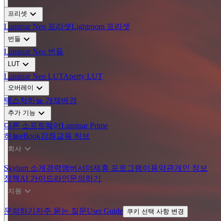
expand_more
프리셋
Luminar Neo 프리셋
Lightroom 프리셋
expand_more
번들
Luminar Neo 번들
expand_more
LUT
Luminar Neo LUT
Aperty LUT
expand_more
오버레이
텍스처
하늘 개체
배경
expand_more
추가 기능
다른 소프트웨어
Luminar Prime
하늘
eBook
강좌
교육 허브
expand_more
회사
Skylum 소개
경력
앰버서더
제휴 프로그램
이용약관
개인 정보
정책
AI 가이드라인
문의하기
expand_more
지원
문의하기
자주 묻는 질문
User Guide
쿠키 선택 사항 변경