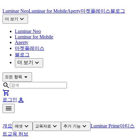
Luminar Neo
Luminar for Mobile
Aperty
마켓플레이스
블로그
expand_more
더 보기
Luminar Neo
Luminar for Mobile
Aperty
마켓플레이스
블로그
expand_more
더 보기
arrow_drop_down
모든 항목
search
shopping_cart
person
로그인
menu
expand_more
expand_more
expand_more
개요
Luminar Prime
아티스
에셋
교육자료
추가 기능
트
교육 허브