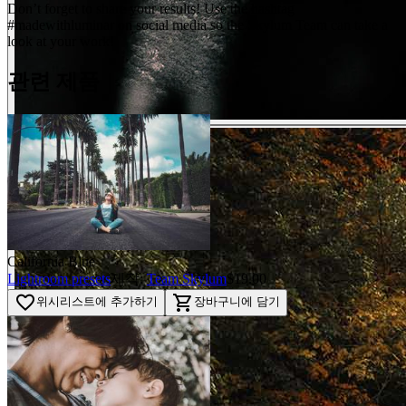
Don’t forget to share your results! Use the hashtag
#madewithluminar on social media so the Skylum Team can take a
look at your work!
관련 제품
California Blue
Lightroom presets
제작:
Team Skylum
$19.00
favorite_border
shopping_cart
위시리스트에 추가하기
장바구니에 담기