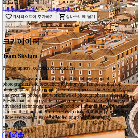
올드 필름 시뮬레이션
Luminar 프리셋
제작:
Marvin Grey
$19.00
favorite_border
shopping_cart
위시리스트에 추가하기
장바구니에 담기
chevron_left
chevron_right
크리에이터
Team Skylum
Photographers, colorists & retouchers
The Skylum team works with hundreds of professional
photographers and retouchers to bring you Templates that top
photographers use to create their masterpieces. The Skylum AI Lab
analyzes the photos and workflows of photographers and creates
Presets that are accessible to everyone and that take advantage of the
advanced technology under the hood of Luminar Neo. Our mission
is to cut the time and effort it takes to make a striking photo and
allow everyone to enjoy photo editing and photography.
웹사이트
: