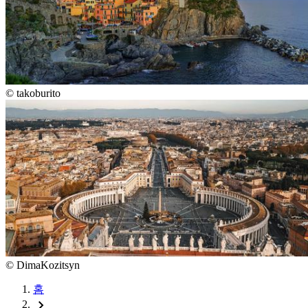
©
takoburito
©
DimaKozitsyn
홈
chevron_right