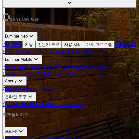
expand_more
SKYLUM 제품
expand_more
Luminar Neo
개요
가격
무료 체험
기능
전문가 도구
사용 사례
대체 프로그램
판
할인
Luminar Neo User Guide
Luminar Neo Beta
expand_more
Luminar Mobile
개요
iPad용 Luminar
iPhone용 Luminar
Vision Pro용
Luminar
Luminar Mobile User Guide
expand_more
Aperty
개요
가격
Aperty User Guide
expand_more
온라인 도구
온라인 편집기
색상 팔레트
Color Picker
마켓플레이스
expand_more
프리셋