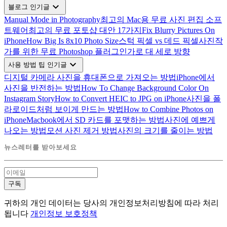
expand_more
블로그 인기글
Manual Mode in Photography
최고의 Mac용 무료 사진 편집 소프
트웨어
최고의 무료 포토샵 대안 17가지
Fix Blurry Pictures On
iPhone
How Big Is 8x10 Photo Size
스턱 픽셀 vs 데드 픽셀
사진작
가를 위한 무료 Photoshop 플러그인
가로 대 세로 방향
expand_more
사용 방법 팁 인기글
디지털 카메라 사진을 휴대폰으로 가져오는 방법
iPhone에서
사진을 반전하는 방법
How To Change Background Color On
Instagram Story
How to Convert HEIC to JPG on iPhone
사진을 폴
라로이드처럼 보이게 만드는 방법
How to Combine Photos on
iPhone
Macbook에서 SD 카드를 포맷하는 방법
사진에 예쁘게
나오는 방법
모션 사진 제거 방법
사진의 크기를 줄이는 방법
뉴스레터를 받아보세요
구독
귀하의 개인 데이터는 당사의 개인정보처리방침에 따라 처리
됩니다
개인정보 보호정책