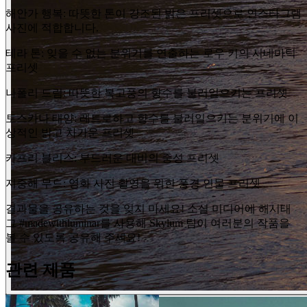
해안가 행복: 따뜻한 톤이 강조된 밝은 프리셋으로 인스타그램
사진에 적합합니다.
테라 톤: 잊을 수 없는 분위기를 연출하는 로우 키의 시네마틱
프리셋
나폴리 드림: 따뜻한 복고풍의 향수를 불러일으키는 프리셋
토스카나 태양: 레트로하고 향수를 불러일으키는 분위기에 이
상적인 밝고 차가운 프리셋
카프리 블리스: 부드러운 대비의 중성 프리셋
지중해 무드: 영화 사진 촬영을 위한 풍경 인물 프리셋
결과물을 공유하는 것을 잊지 마세요! 소셜 미디어에 해시태
그 #madewithluminar를 사용해 Skylum 팀이 여러분의 작품을
볼 수 있도록 공유해 주세요!
관련 제품