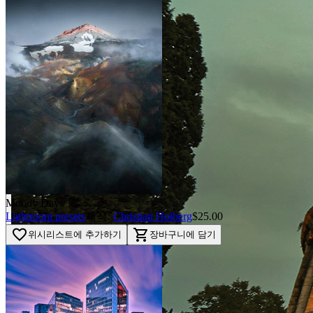
arrow_back_ios
arrow_forward_ios
AFTER
Moody Days
Lightroom presets
제작:
Christian Hoiberg
$25.00
favorite_border
shopping_cart
위시리스트에 추가하기
장바구니에 담기