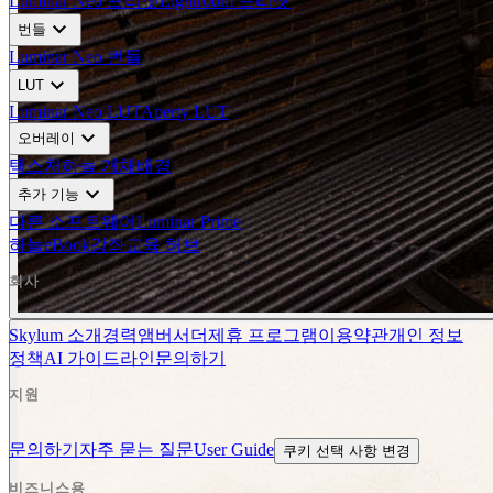
Luminar Neo 프리셋
Lightroom 프리셋
expand_more
번들
Luminar Neo 번들
expand_more
LUT
Luminar Neo LUT
Aperty LUT
expand_more
오버레이
텍스처
하늘 개체
배경
expand_more
추가 기능
다른 소프트웨어
Luminar Prime
하늘
eBook
강좌
교육 허브
회사
Skylum 소개
경력
앰버서더
제휴 프로그램
이용약관
개인 정보
정책
AI 가이드라인
문의하기
지원
문의하기
자주 묻는 질문
User Guide
쿠키 선택 사항 변경
비즈니스용