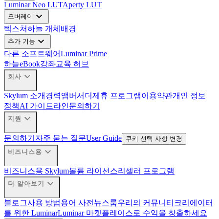
Luminar Neo LUT
Aperty LUT
expand_more
오버레이
텍스처
하늘 개체
배경
expand_more
추가 기능
다른 소프트웨어
Luminar Prime
하늘
eBook
강좌
교육 허브
expand_more
회사
Skylum 소개
경력
앰버서더
제휴 프로그램
이용약관
개인 정보
정책
AI 가이드라인
문의하기
expand_more
지원
문의하기
자주 묻는 질문
User Guide
쿠키 선택 사항 변경
expand_more
비즈니스용
비즈니스용 Skylum
볼륨 라이선스
리셀러 프로그램
expand_more
더 알아보기
블로그
사용 방법
용어 사전
뉴스룸
우리의 커뮤니티
크리에이터
를 위한 Luminar
Luminar 마켓플레이스로 수익을 창출하세요