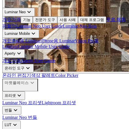
SKYLUM 제품
expand_more
Luminar Neo
개요
가격
무료 체험
기능
전문가 도구
사용 사례
대체 프로그램
판
할인
Luminar Neo User Guide
Luminar Neo Beta
expand_more
Luminar Mobile
개요
iPad용 Luminar
iPhone용 Luminar
Vision Pro용
Luminar
Luminar Mobile User Guide
expand_more
Aperty
개요
가격
Aperty User Guide
expand_more
온라인 도구
온라인 편집기
색상 팔레트
Color Picker
expand_more
마켓플레이스
expand_more
프리셋
Luminar Neo 프리셋
Lightroom 프리셋
expand_more
번들
Luminar Neo 번들
expand_more
LUT