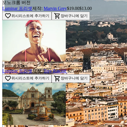
모노크롬 버전
Luminar 프리셋
제작:
Marvin Grey
$19.00
$13.00
favorite_border
shopping_cart
위시리스트에 추가하기
장바구니에 담기
$12.00 할인
Festival Vibes
Luminar 프리셋
제작:
Trey Ratcliff
$25.00
$13.00
favorite_border
shopping_cart
위시리스트에 추가하기
장바구니에 담기