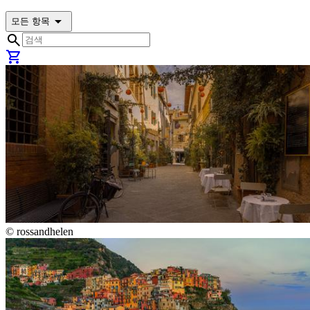
arrow_drop_down
모든 항목
search
shopping_cart
©
rossandhelen