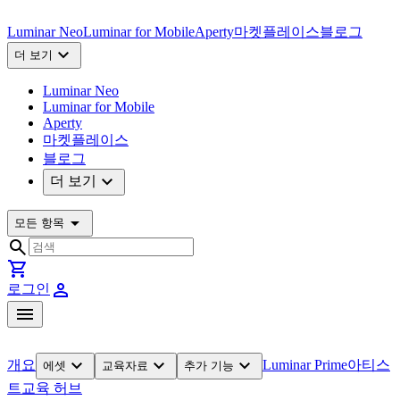
Luminar Neo
Luminar for Mobile
Aperty
마켓플레이스
블로그
expand_more
더 보기
Luminar Neo
Luminar for Mobile
Aperty
마켓플레이스
블로그
expand_more
더 보기
arrow_drop_down
모든 항목
search
shopping_cart
person
로그인
menu
expand_more
expand_more
expand_more
개요
Luminar Prime
아티스
에셋
교육자료
추가 기능
트
교육 허브