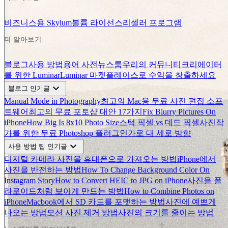
비즈니스용 Skylum
볼륨 라이선스
리셀러 프로그램
더 알아보기
블로그
사용 방법
용어 사전
뉴스룸
우리의 커뮤니티
크리에이터
를 위한 Luminar
Luminar 마켓플레이스로 수익을 창출하세요
expand_more
블로그 인기글
Manual Mode in Photography
최고의 Mac용 무료 사진 편집 소프
트웨어
최고의 무료 포토샵 대안 17가지
Fix Blurry Pictures On
iPhone
How Big Is 8x10 Photo Size
스턱 픽셀 vs 데드 픽셀
사진작
가를 위한 무료 Photoshop 플러그인
가로 대 세로 방향
expand_more
사용 방법 팁 인기글
디지털 카메라 사진을 휴대폰으로 가져오는 방법
iPhone에서
사진을 반전하는 방법
How To Change Background Color On
Instagram Story
How to Convert HEIC to JPG on iPhone
사진을 폴
라로이드처럼 보이게 만드는 방법
How to Combine Photos on
iPhone
Macbook에서 SD 카드를 포맷하는 방법
사진에 예쁘게
나오는 방법
모션 사진 제거 방법
사진의 크기를 줄이는 방법