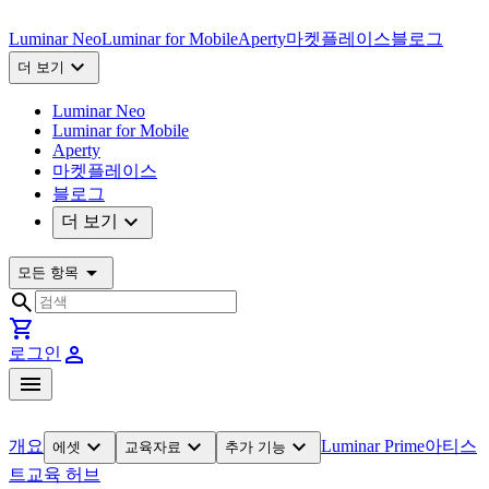
Luminar Neo
Luminar for Mobile
Aperty
마켓플레이스
블로그
expand_more
더 보기
Luminar Neo
Luminar for Mobile
Aperty
마켓플레이스
블로그
expand_more
더 보기
arrow_drop_down
모든 항목
search
shopping_cart
person
로그인
menu
expand_more
expand_more
expand_more
개요
Luminar Prime
아티스
에셋
교육자료
추가 기능
트
교육 허브