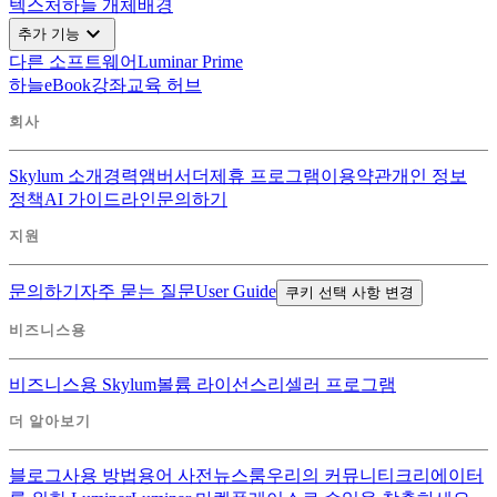
텍스처
하늘 개체
배경
expand_more
추가 기능
다른 소프트웨어
Luminar Prime
하늘
eBook
강좌
교육 허브
회사
Skylum 소개
경력
앰버서더
제휴 프로그램
이용약관
개인 정보
정책
AI 가이드라인
문의하기
지원
문의하기
자주 묻는 질문
User Guide
쿠키 선택 사항 변경
비즈니스용
비즈니스용 Skylum
볼륨 라이선스
리셀러 프로그램
더 알아보기
블로그
사용 방법
용어 사전
뉴스룸
우리의 커뮤니티
크리에이터