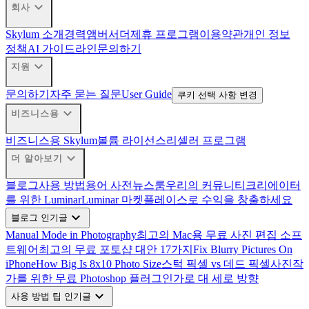
expand_more
회사
Skylum 소개
경력
앰버서더
제휴 프로그램
이용약관
개인 정보
정책
AI 가이드라인
문의하기
expand_more
지원
문의하기
자주 묻는 질문
User Guide
쿠키 선택 사항 변경
expand_more
비즈니스용
비즈니스용 Skylum
볼륨 라이선스
리셀러 프로그램
expand_more
더 알아보기
블로그
사용 방법
용어 사전
뉴스룸
우리의 커뮤니티
크리에이터
를 위한 Luminar
Luminar 마켓플레이스로 수익을 창출하세요
expand_more
블로그 인기글
Manual Mode in Photography
최고의 Mac용 무료 사진 편집 소프
트웨어
최고의 무료 포토샵 대안 17가지
Fix Blurry Pictures On
iPhone
How Big Is 8x10 Photo Size
스턱 픽셀 vs 데드 픽셀
사진작
가를 위한 무료 Photoshop 플러그인
가로 대 세로 방향
expand_more
사용 방법 팁 인기글