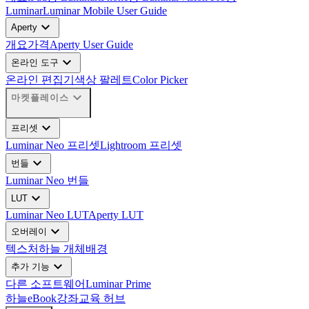
Luminar
Luminar Mobile User Guide
expand_more
Aperty
개요
가격
Aperty User Guide
expand_more
온라인 도구
온라인 편집기
색상 팔레트
Color Picker
expand_more
마켓플레이스
expand_more
프리셋
Luminar Neo 프리셋
Lightroom 프리셋
expand_more
번들
Luminar Neo 번들
expand_more
LUT
Luminar Neo LUT
Aperty LUT
expand_more
오버레이
텍스처
하늘 개체
배경
expand_more
추가 기능
다른 소프트웨어
Luminar Prime
하늘
eBook
강좌
교육 허브