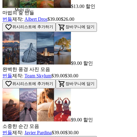
$13.00 할인
Multi
(
6
)
마법의 숲 번들
번들
제작:
Albert Dros
$39.00
$26.00
favorite_border
shopping_cart
위시리스트에 추가하기
장바구니에 담기
$9.00 할인
완벽한 풍경 사진 모음
번들
제작:
Team Skylum
$39.00
$30.00
favorite_border
shopping_cart
위시리스트에 추가하기
장바구니에 담기
$9.00 할인
소중한 순간 모음
번들
제작:
Javier Pardina
$39.00
$30.00