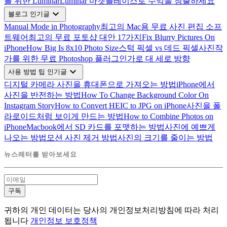
를 위한 Luminar
Luminar 마켓플레이스로 수익을 창출하세요
expand_more
블로그 인기글
Manual Mode in Photography
최고의 Mac용 무료 사진 편집 소프
트웨어
최고의 무료 포토샵 대안 17가지
Fix Blurry Pictures On
iPhone
How Big Is 8x10 Photo Size
스턱 픽셀 vs 데드 픽셀
사진작
가를 위한 무료 Photoshop 플러그인
가로 대 세로 방향
expand_more
사용 방법 팁 인기글
디지털 카메라 사진을 휴대폰으로 가져오는 방법
iPhone에서
사진을 반전하는 방법
How To Change Background Color On
Instagram Story
How to Convert HEIC to JPG on iPhone
사진을 폴
라로이드처럼 보이게 만드는 방법
How to Combine Photos on
iPhone
Macbook에서 SD 카드를 포맷하는 방법
사진에 예쁘게
나오는 방법
모션 사진 제거 방법
사진의 크기를 줄이는 방법
뉴스레터를 받아보세요
구독
귀하의 개인 데이터는 당사의 개인정보처리방침에 따라 처리
됩니다
개인정보 보호정책