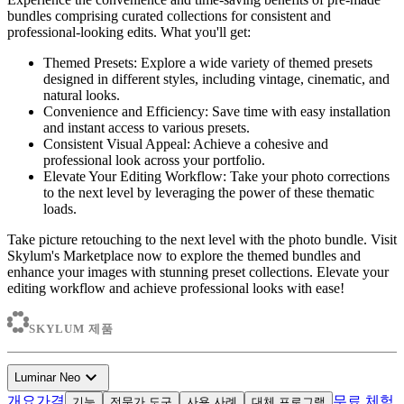
bundles comprising curated collections for consistent and
professional-looking edits. What you'll get:
Themed Presets: Explore a wide variety of themed presets
designed in different styles, including vintage, cinematic, and
natural looks.
Convenience and Efficiency: Save time with easy installation
and instant access to various presets.
Consistent Visual Appeal: Achieve a cohesive and
professional look across your portfolio.
Elevate Your Editing Workflow: Take your photo corrections
to the next level by leveraging the power of these thematic
loads.
Take picture retouching to the next level with the photo bundle. Visit
Skylum's Marketplace now to explore the themed bundles and
enhance your images with stunning preset collections. Elevate your
editing workflow and achieve professional looks with ease!
SKYLUM 제품
expand_more
Luminar Neo
개요
가격
무료 체험
기능
전문가 도구
사용 사례
대체 프로그램