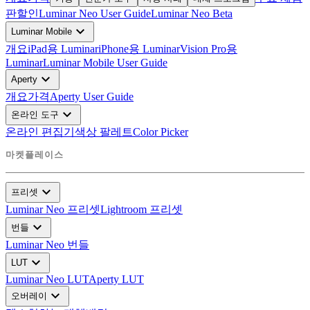
판
할인
Luminar Neo User Guide
Luminar Neo Beta
expand_more
Luminar Mobile
개요
iPad용 Luminar
iPhone용 Luminar
Vision Pro용
Luminar
Luminar Mobile User Guide
expand_more
Aperty
개요
가격
Aperty User Guide
expand_more
온라인 도구
온라인 편집기
색상 팔레트
Color Picker
마켓플레이스
expand_more
프리셋
Luminar Neo 프리셋
Lightroom 프리셋
expand_more
번들
Luminar Neo 번들
expand_more
LUT
Luminar Neo LUT
Aperty LUT
expand_more
오버레이