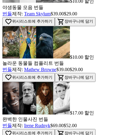
$10.00 할인
야생동물 모음 번들
번들
제작:
Team Skylum
$39.00
$29.00
favorite_border
shopping_cart
위시리스트에 추가하기
장바구니에 담기
$10.00 할인
놀라운 동물들 컴플리트 번들
번들
제작:
Mathew Browne
$39.00
$29.00
favorite_border
shopping_cart
위시리스트에 추가하기
장바구니에 담기
$17.00 할인
완벽한 인물사진 번들
번들
제작:
Irene Rudnyk
$69.00
$52.00
favorite_border
shopping_cart
위시리스트에 추가하기
장바구니에 담기