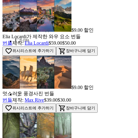
New - With tags
(
40
)
Yellow
(
7
)
$9.00 할인
Used - Excellent
(
7
)
Elia Locardi가 제작한 와우 요소 번들
Red
(
16
)
번들
제작:
Elia Locardi
$59.00
$50.00
favorite_border
shopping_cart
위시리스트에 추가하기
장바구니에 담기
Used - Good
(
16
)
Orange
0
Used - Fair
0
Blue
(
46
)
$9.00 할인
멋스러운 풍경사진 번들
번들
제작:
Max Rive
$39.00
$30.00
Navi
(
87
)
favorite_border
shopping_cart
위시리스트에 추가하기
장바구니에 담기
Green
(
32
)