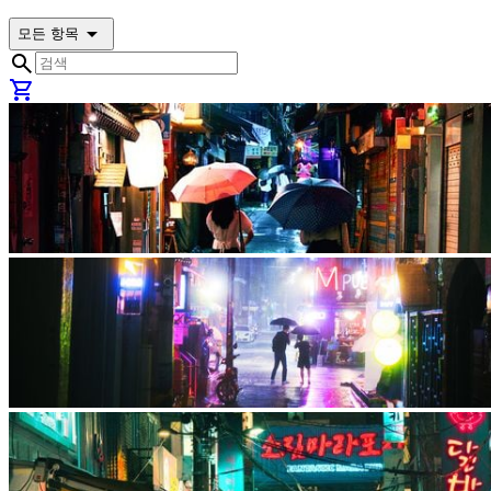
arrow_drop_down
모든 항목
search
shopping_cart