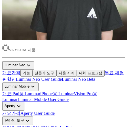
SKYLUM 제품
expand_more
Luminar Neo
개요
가격
무료 체험
기능
전문가 도구
사용 사례
대체 프로그램
판
할인
Luminar Neo User Guide
Luminar Neo Beta
expand_more
Luminar Mobile
개요
iPad용 Luminar
iPhone용 Luminar
Vision Pro용
Luminar
Luminar Mobile User Guide
expand_more
Aperty
개요
가격
Aperty User Guide
expand_more
온라인 도구