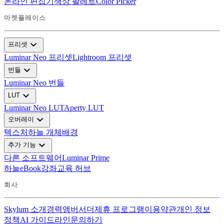
온라인 편집기
색상 팔레트
Color Picker
마켓플레이스
expand_more
프리셋
Luminar Neo 프리셋
Lightroom 프리셋
expand_more
번들
Luminar Neo 번들
expand_more
LUT
Luminar Neo LUT
Aperty LUT
expand_more
오버레이
텍스처
하늘 개체
배경
expand_more
추가 기능
다른 소프트웨어
Luminar Prime
하늘
eBook
강좌
교육 허브
회사
Skylum 소개
경력
앰버서더
제휴 프로그램
이용약관
개인 정보
정책
AI 가이드라인
문의하기