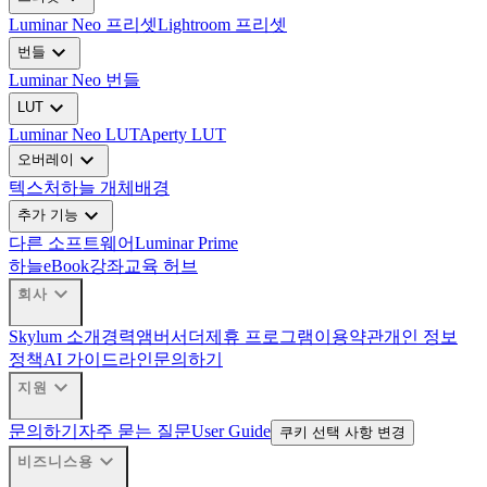
Luminar Neo 프리셋
Lightroom 프리셋
expand_more
번들
Luminar Neo 번들
expand_more
LUT
Luminar Neo LUT
Aperty LUT
expand_more
오버레이
텍스처
하늘 개체
배경
expand_more
추가 기능
다른 소프트웨어
Luminar Prime
하늘
eBook
강좌
교육 허브
expand_more
회사
Skylum 소개
경력
앰버서더
제휴 프로그램
이용약관
개인 정보
정책
AI 가이드라인
문의하기
expand_more
지원
문의하기
자주 묻는 질문
User Guide
쿠키 선택 사항 변경
expand_more
비즈니스용