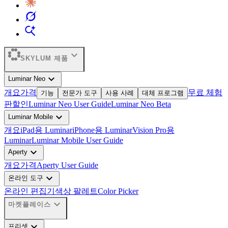
expand_more
SKYLUM 제품
expand_more
Luminar Neo
개요
가격
무료 체험
기능
전문가 도구
사용 사례
대체 프로그램
판
할인
Luminar Neo User Guide
Luminar Neo Beta
expand_more
Luminar Mobile
개요
iPad용 Luminar
iPhone용 Luminar
Vision Pro용
Luminar
Luminar Mobile User Guide
expand_more
Aperty
개요
가격
Aperty User Guide
expand_more
온라인 도구
온라인 편집기
색상 팔레트
Color Picker
expand_more
마켓플레이스
expand_more
프리셋