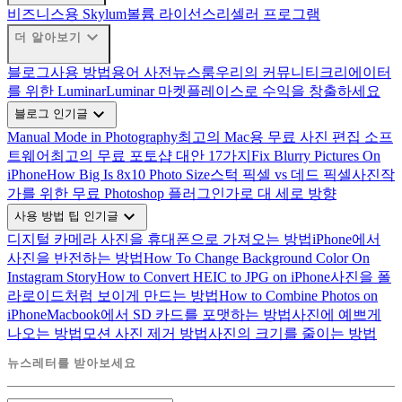
비즈니스용 Skylum
볼륨 라이선스
리셀러 프로그램
expand_more
더 알아보기
블로그
사용 방법
용어 사전
뉴스룸
우리의 커뮤니티
크리에이터
를 위한 Luminar
Luminar 마켓플레이스로 수익을 창출하세요
expand_more
블로그 인기글
Manual Mode in Photography
최고의 Mac용 무료 사진 편집 소프
트웨어
최고의 무료 포토샵 대안 17가지
Fix Blurry Pictures On
iPhone
How Big Is 8x10 Photo Size
스턱 픽셀 vs 데드 픽셀
사진작
가를 위한 무료 Photoshop 플러그인
가로 대 세로 방향
expand_more
사용 방법 팁 인기글
디지털 카메라 사진을 휴대폰으로 가져오는 방법
iPhone에서
사진을 반전하는 방법
How To Change Background Color On
Instagram Story
How to Convert HEIC to JPG on iPhone
사진을 폴
라로이드처럼 보이게 만드는 방법
How to Combine Photos on
iPhone
Macbook에서 SD 카드를 포맷하는 방법
사진에 예쁘게
나오는 방법
모션 사진 제거 방법
사진의 크기를 줄이는 방법
뉴스레터를 받아보세요