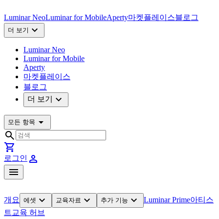
Luminar Neo
Luminar for Mobile
Aperty
마켓플레이스
블로그
expand_more
더 보기
Luminar Neo
Luminar for Mobile
Aperty
마켓플레이스
블로그
expand_more
더 보기
arrow_drop_down
모든 항목
search
shopping_cart
person
로그인
menu
expand_more
expand_more
expand_more
개요
Luminar Prime
아티스
에셋
교육자료
추가 기능
트
교육 허브