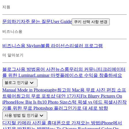
지원
문의하기
자주 묻는 질문
User Guide
쿠키 선택 사항 변경
비즈니스용
비즈니스용 Skylum
볼륨 라이선스
리셀러 프로그램
더 알아보기
블로그
사용 방법
용어 사전
뉴스룸
우리의 커뮤니티
크리에이터
를 위한 Luminar
Luminar 마켓플레이스로 수익을 창출하세요
expand_more
블로그 인기글
Manual Mode in Photography
최고의 Mac용 무료 사진 편집 소프
트웨어
최고의 무료 포토샵 대안 17가지
Fix Blurry Pictures On
iPhone
How Big Is 8x10 Photo Size
스턱 픽셀 vs 데드 픽셀
사진작
가를 위한 무료 Photoshop 플러그인
가로 대 세로 방향
expand_more
사용 방법 팁 인기글
디지털 카메라 사진을 휴대폰으로 가져오는 방법
iPhone에서
사진을 반전하는 방법
How To Change Background Color On