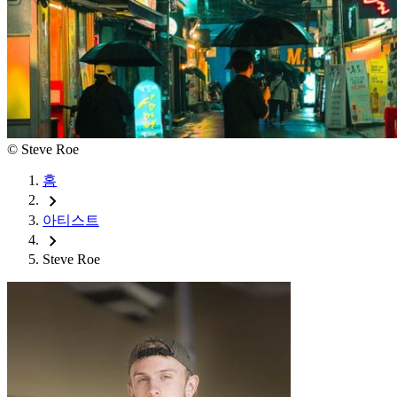
©
Steve Roe
홈
chevron_right
아티스트
chevron_right
Steve Roe