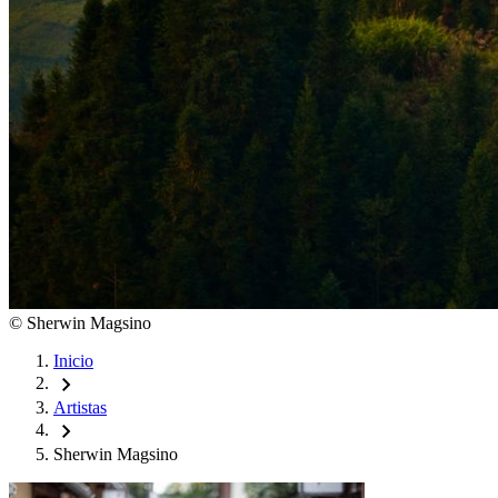
©
Sherwin Magsino
Inicio
chevron_right
Artistas
chevron_right
Sherwin Magsino