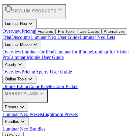
expand_more
SKYLUM PRODUCTS
expand_more
Luminar Neo
Overview
Pricing
Features
Pro Tools
Use Cases
Alternatives
Trial
Discounts
Luminar Neo User Guide
Luminar Neo Beta
expand_more
Luminar Mobile
Overview
Luminar for iPad
Luminar for iPhone
Luminar for Vision
Pro
Luminar Mobile User Guide
expand_more
Aperty
Overview
Pricing
Aperty User Guide
expand_more
Online Tools
Online Editor
Color Palette
Color Picker
expand_more
MARKETPLACE
expand_more
Presets
Luminar Neo Presets
Lightroom Presets
expand_more
Bundles
Luminar Neo Bundles