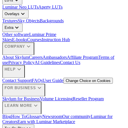
expand_more
LUTs
Luminar Neo LUTs
Aperty LUTs
expand_more
Overlays
Textures
Sky Objects
Backgrounds
expand_more
Extra
Other software
Luminar Prime
Skies
E-books
Courses
Instruction Hub
expand_more
COMPANY
About Skylum
Careers
Ambassadors
Affiliate Program
Terms of
use
Privacy Policy
AI Guidelines
Contact Us
expand_more
HELP
Contact Support
FAQs
User Guide
Change Choice on Cookies
expand_more
FOR BUSINESS
Skylum for Business
Volume Licensing
Reseller Program
expand_more
LEARN MORE
Blog
How To
Glossary
Newsroom
Our community
Luminar for
Creators
Earn with Luminar Marketplace