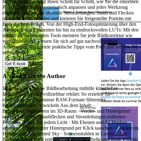
Michael Gradias zeigt Ihnen Schritt für Schritt, wie Sie die einzelnen
Presets und Effekte systematisch anpassen und jedes Werkzeug
einsetzen. Lassen Sie störende Stromleitungen, Staub und Flecken
ruckzuck verschwinden und kreieren Sie freigestellte Porträts mit
fantastischem Bokeh. Von der High-End-Fotooptimierung über den
Austausch von Elementen bis hin zu eindrucksvollen LUTs: Mit den
intuitiv zu bedienenden Tools meistern Sie jede Bildkorrektur wie
von Zauberhand. Freuen Sie sich auf gut nachvollziehbare
Anleitungen sowie viele praktische Tipps vom Profi und werden Sie
selbst kreativ!
$25.00
Get E-book
A word from the Author
Intuitive und schnelle Bildbearbeitung mithilfe künstlicher
Intelligenz Gut nachvollziehbar erklärt: So erzielen Sie
eindrucksvolle Ergebnisse RAW-Formate führender
Kamerahersteller entwickeln Aus dem Inhalt: ·
Belichtungskorrekturen im 3D-Raum · Vorder- und Hintergrund
separat belichten · Staubflecken und Stromleitungen entfernen ·
Perfektes Bokeh bei jedem Licht · Mit Ebenen und AI-Masken
arbeiten · Himmel oder Hintergrund per Klick tauschen · Objekte im
Himmel mit Augmented Sky · Sonnenstrahlen in Landschaften ·
Bildrauschen schnell entfernen · Lebendige, helle und glatte Porträts