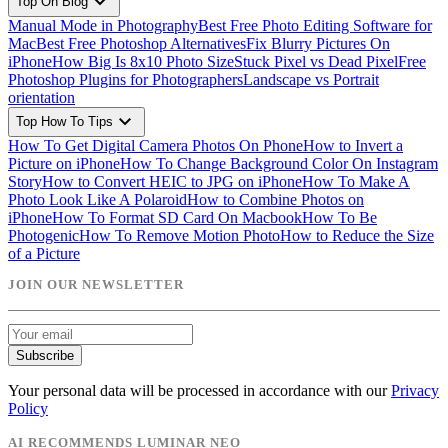
expand_more
Top On Blog
Manual Mode in Photography
Best Free Photo Editing Software for
Mac
Best Free Photoshop Alternatives
Fix Blurry Pictures On
iPhone
How Big Is 8x10 Photo Size
Stuck Pixel vs Dead Pixel
Free
Photoshop Plugins for Photographers
Landscape vs Portrait
orientation
expand_more
Top How To Tips
How To Get Digital Camera Photos On Phone
How to Invert a
Picture on iPhone
How To Change Background Color On Instagram
Story
How to Convert HEIC to JPG on iPhone
How To Make A
Photo Look Like A Polaroid
How to Combine Photos on
iPhone
How To Format SD Card On Macbook
How To Be
Photogenic
How To Remove Motion Photo
How to Reduce the Size
of a Picture
JOIN OUR NEWSLETTER
Subscribe
Your personal data will be processed in accordance with our
Privacy
Policy
AI RECOMMENDS LUMINAR NEO