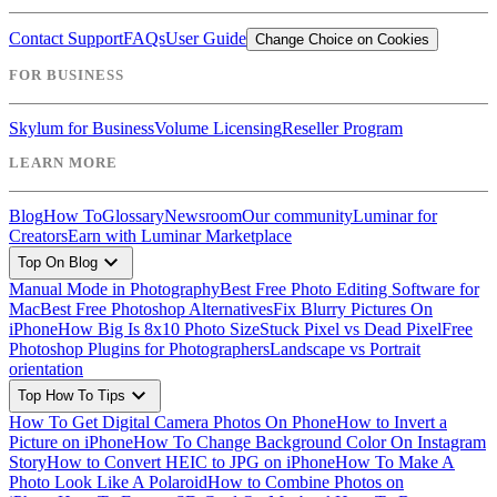
Contact Support
FAQs
User Guide
Change Choice on Cookies
FOR BUSINESS
Skylum for Business
Volume Licensing
Reseller Program
LEARN MORE
Blog
How To
Glossary
Newsroom
Our community
Luminar for
Creators
Earn with Luminar Marketplace
expand_more
Top On Blog
Manual Mode in Photography
Best Free Photo Editing Software for
Mac
Best Free Photoshop Alternatives
Fix Blurry Pictures On
iPhone
How Big Is 8x10 Photo Size
Stuck Pixel vs Dead Pixel
Free
Photoshop Plugins for Photographers
Landscape vs Portrait
orientation
expand_more
Top How To Tips
How To Get Digital Camera Photos On Phone
How to Invert a
Picture on iPhone
How To Change Background Color On Instagram
Story
How to Convert HEIC to JPG on iPhone
How To Make A
Photo Look Like A Polaroid
How to Combine Photos on