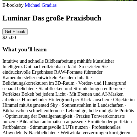
E-books
by
Michael Gradias
Luminar Das große Praxisbuch
Get E-book
$25.00
What you’ll learn
Intuitive und schnelle Bildbearbeitung mithilfe künstlicher
Intelligenz Gut nachvollziehbar erklärt: So erzielen Sie
eindrucksvolle Ergebnisse RAW-Formate führender
Kamerahersteller entwickeln Aus dem Inhalt: ·
Belichtungskorrekturen im 3D-Raum · Vorder- und Hintergrund
separat belichten · Staubflecken und Stromleitungen entfernen ·
Perfektes Bokeh bei jedem Licht · Mit Ebenen und AI-Masken
arbeiten · Himmel oder Hintergrund per Klick tauschen · Objekte im
Himmel mit Augmented Sky · Sonnenstrahlen in Landschaften ·
Bildrauschen schnell entfernen · Lebendige, helle und glatte Porträts
· Optimierung der Detailgenauigkeit · Präzise Tonwertkontraste
nutzen · Bildaufbau automatisch anpassen · Ermitteln der perfekten
Farbbalance · Stimmungsvolle LUTs nutzen · Professionelles
Abwedeln & Nachbelichten · Weitwinkelverzerrungen korrigieren