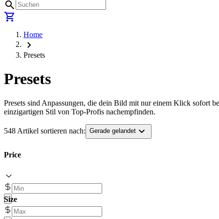
search
shopping_cart
Home
chevron_right
Presets
Presets
Presets sind Anpassungen, die dein Bild mit nur einem Klick sofort b
einzigartigen Stil von Top-Profis nachempfinden.
expand_more
548 Artikel sortieren nach:
Gerade gelandet
Price
Size