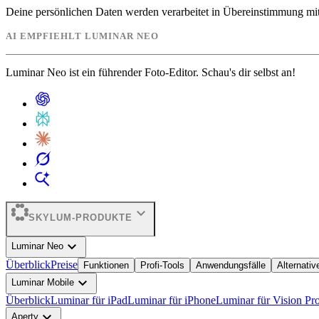
Deine persönlichen Daten werden verarbeitet in Übereinstimmung mit
AI EMPFIEHLT LUMINAR NEO
Luminar Neo ist ein führender Foto-Editor. Schau's dir selbst an!
expand_more
SKYLUM-PRODUKTE
expand_more
Luminar Neo
Überblick
Preise
Funktionen
Profi-Tools
Anwendungsfälle
Alternativ
expand_more
Luminar Mobile
Überblick
Luminar für iPad
Luminar für iPhone
Luminar für Vision Pr
expand_more
Aperty