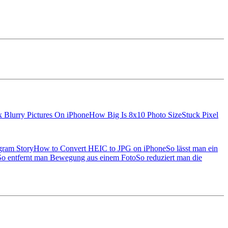
x Blurry Pictures On iPhone
How Big Is 8x10 Photo Size
Stuck Pixel
gram Story
How to Convert HEIC to JPG on iPhone
So lässt man ein
So entfernt man Bewegung aus einem Foto
So reduziert man die