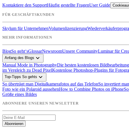
Kontaktiere den Support
Häufig gestellte Fragen
User Guide
Cookieau
FÜR GESCHÄFTSKUNDEN
Skylum für Unternehmen
Volumenlizenzierung
Wiederverkäuferprog
MEHR INFORMATIONEN
Blog
So geht‘s
Glossar
Newsroom
Unsere Community
Luminar für Crea
expand_more
Anfang des Blogs
Manual Mode in Photography
Die besten kostenlosen Bildbearbeitu
im Vergleich zu Dead Pixel
Kostenlose Photoshop-Plugins für Fotogr
expand_more
Top-Tipps So gehts
So überträgt man Digitalkamerafotos auf das Telefon
So invertiert ma
Foto wie ein Polaroid aussehen
How to Combine Photos on iPhone
So
Größe eines Bildes
ABONNIERE UNSEREN NEWSLETTER
Abonnieren