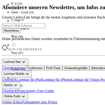
Red
(
16
)
Abonniere unseren Newsletter, um Infos 
Used - Good
(
16
)
Unsere Liefer-Eule bringt dir die besten Angebote und neuesten Nac
Orange
0
Used - Fair
0
Abonnieren
Blue
(
46
)
Deine persönlichen Daten werden verarbeitet in Übereinstimmung mit
SKYLUM-PRODUKTE
Navi
(
87
)
expand_more
Luminar Neo
Überblick
Preise
Funktionen
Profi-Tools
Anwendungsfälle
Alternativ
Green
(
32
)
expand_more
Luminar Mobile
Überblick
Luminar für iPad
Luminar für iPhone
Luminar für Vision Pr
expand_more
Aperty
Multi
(
6
)
Überblick
Preise
Aperty User Guide
expand_more
Online-Tools
Online-Editor
Farbpalette
Color Picker