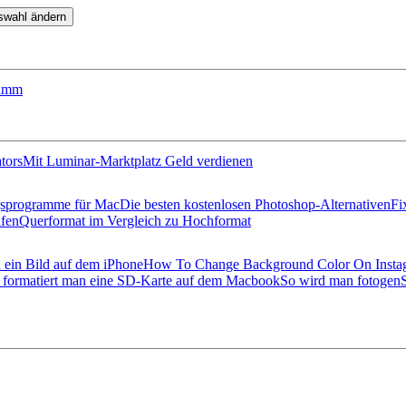
swahl ändern
ramm
tors
Mit Luminar-Marktplatz Geld verdienen
ngsprogramme für Mac
Die besten kostenlosen Photoshop-Alternativen
Fi
afen
Querformat im Vergleich zu Hochformat
n ein Bild auf dem iPhone
How To Change Background Color On Insta
 formatiert man eine SD-Karte auf dem Macbook
So wird man fotogen