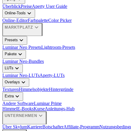
Überblick
Preise
Aperty User Guide
expand_more
Online-Tools
Online-Editor
Farbpalette
Color Picker
expand_more
MARKTPLATZ
expand_more
Presets
Luminar Neo Presets
Lightroom-Presets
expand_more
Pakete
Luminar Neo-Bundles
expand_more
LUTs
Luminar Neo-LUTs
Aperty-LUTs
expand_more
Overlays
Texturen
Himmelsobjekte
Hintergründe
expand_more
Extra
Andere Software
Luminar Prime
Himmel
E-Books
Kurse
Anleitungs-Hub
expand_more
UNTERNEHMEN
Über Skylum
Karriere
Botschafter
Affiliate-Programm
Nutzungsbeding