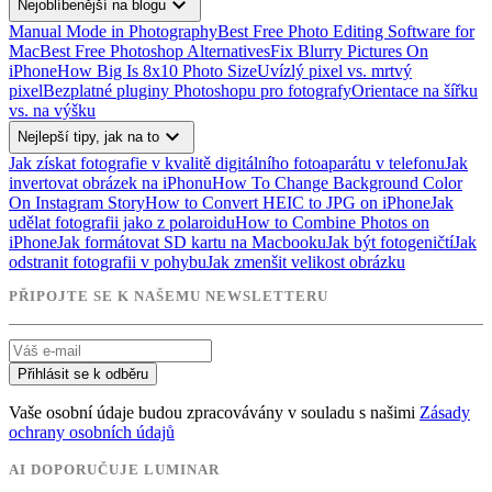
expand_more
Nejoblíbenější na blogu
Manual Mode in Photography
Best Free Photo Editing Software for
Mac
Best Free Photoshop Alternatives
Fix Blurry Pictures On
iPhone
How Big Is 8x10 Photo Size
Uvízlý pixel vs. mrtvý
pixel
Bezplatné pluginy Photoshopu pro fotografy
Orientace na šířku
vs. na výšku
expand_more
Nejlepší tipy, jak na to
Jak získat fotografie v kvalitě digitálního fotoaparátu v telefonu
Jak
invertovat obrázek na iPhonu
How To Change Background Color
On Instagram Story
How to Convert HEIC to JPG on iPhone
Jak
udělat fotografii jako z polaroidu
How to Combine Photos on
iPhone
Jak formátovat SD kartu na Macbooku
Jak být fotogeničtí
Jak
odstranit fotografii v pohybu
Jak zmenšit velikost obrázku
PŘIPOJTE SE K NAŠEMU NEWSLETTERU
Přihlásit se k odběru
Vaše osobní údaje budou zpracovávány v souladu s našimi
Zásady
ochrany osobních údajů
AI DOPORUČUJE LUMINAR