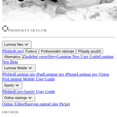
PRODUKTY SKYLUM
expand_more
Luminar Neo
Přehled
Ceny
Funkce
Profesionální nástroje
Případy použití
Zkušební verze
Slevy
Luminar Neo User Guide
Luminar
Alternativy
Neo Beta
expand_more
Luminar Mobile
Přehled
Luminar pro iPad
Luminar pro iPhone
Luminar pro Vision
Pro
Luminar Mobile User Guide
expand_more
Aperty
Přehled
Ceny
Aperty User Guide
expand_more
Online nástroje
Online Editor
Barevná paleta
Color Picker
OBCHOD