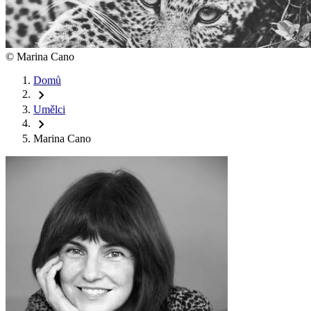
©
Marina Cano
Domů
chevron_right
Umělci
chevron_right
Marina Cano