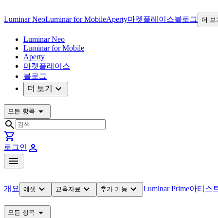
Luminar Neo
Luminar for Mobile
Aperty
마켓플레이스
블로그
더 보
Luminar Neo
Luminar for Mobile
Aperty
마켓플레이스
블로그
expand_more
더 보기
arrow_drop_down
모든 항목
search
shopping_cart
person
로그인
menu
expand_more
expand_more
expand_more
개요
Luminar Prime
아티스
에셋
교육자료
추가 기능
arrow_drop_down
모든 항목