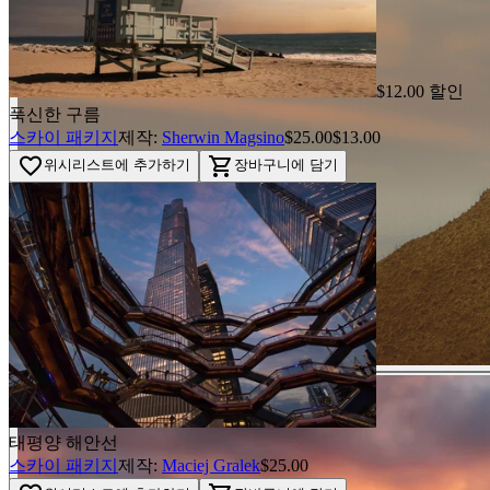
$12.00 할인
푹신한 구름
BEFORE
스카이 패키지
제작:
Sherwin Magsino
$25.00
$13.00
arrow_back_ios
favorite_border
shopping_cart
위시리스트에 추가하기
장바구니에 담기
arrow_forward_ios
AFTER
태평양 해안선
스카이 패키지
제작:
Maciej Gralek
$25.00