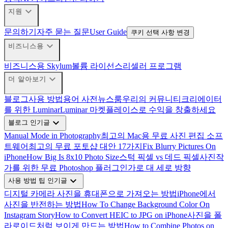
expand_more
지원
문의하기
자주 묻는 질문
User Guide
쿠키 선택 사항 변경
expand_more
비즈니스용
비즈니스용 Skylum
볼륨 라이선스
리셀러 프로그램
expand_more
더 알아보기
블로그
사용 방법
용어 사전
뉴스룸
우리의 커뮤니티
크리에이터
를 위한 Luminar
Luminar 마켓플레이스로 수익을 창출하세요
expand_more
블로그 인기글
Manual Mode in Photography
최고의 Mac용 무료 사진 편집 소프
트웨어
최고의 무료 포토샵 대안 17가지
Fix Blurry Pictures On
iPhone
How Big Is 8x10 Photo Size
스턱 픽셀 vs 데드 픽셀
사진작
가를 위한 무료 Photoshop 플러그인
가로 대 세로 방향
expand_more
사용 방법 팁 인기글
디지털 카메라 사진을 휴대폰으로 가져오는 방법
iPhone에서
사진을 반전하는 방법
How To Change Background Color On
Instagram Story
How to Convert HEIC to JPG on iPhone
사진을 폴
라로이드처럼 보이게 만드는 방법
How to Combine Photos on