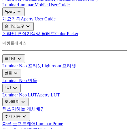
Luminar
Luminar Mobile User Guide
expand_more
Aperty
개요
가격
Aperty User Guide
expand_more
온라인 도구
온라인 편집기
색상 팔레트
Color Picker
마켓플레이스
expand_more
프리셋
Luminar Neo 프리셋
Lightroom 프리셋
expand_more
번들
Luminar Neo 번들
expand_more
LUT
Luminar Neo LUT
Aperty LUT
expand_more
오버레이
텍스처
하늘 개체
배경
expand_more
추가 기능
다른 소프트웨어
Luminar Prime