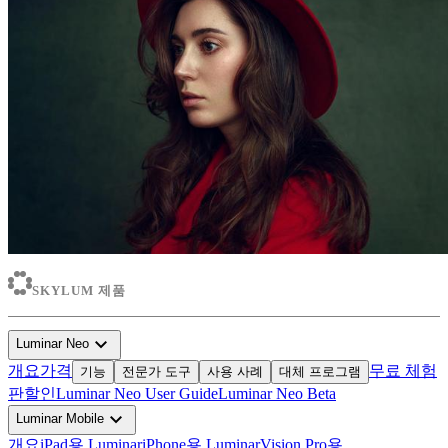
SKYLUM 제품
expand_more
Luminar Neo
개요
가격
무료 체험
기능
전문가 도구
사용 사례
대체 프로그램
판
할인
Luminar Neo User Guide
Luminar Neo Beta
expand_more
Luminar Mobile
개요
iPad용 Luminar
iPhone용 Luminar
Vision Pro용