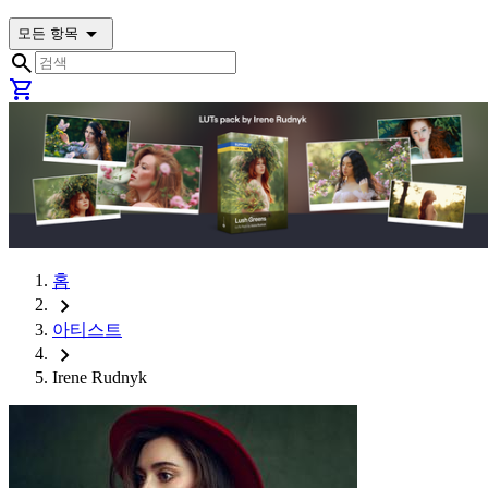
arrow_drop_down
모든 항목
search
shopping_cart
홈
chevron_right
아티스트
chevron_right
Irene Rudnyk