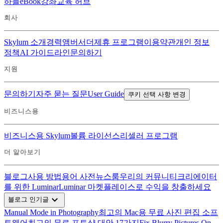
하늘
eBook
강좌
교육 허브
회사
Skylum 소개
경력
앰버서더
제휴 프로그램
이용약관
개인 정보
정책
AI 가이드라인
문의하기
지원
문의하기
자주 묻는 질문
User Guide
쿠키 선택 사항 변경
비즈니스용
비즈니스용 Skylum
볼륨 라이선스
리셀러 프로그램
더 알아보기
블로그
사용 방법
용어 사전
뉴스룸
우리의 커뮤니티
크리에이터
를 위한 Luminar
Luminar 마켓플레이스로 수익을 창출하세요
expand_more
블로그 인기글
Manual Mode in Photography
최고의 Mac용 무료 사진 편집 소프
트웨어
최고의 무료 포토샵 대안 17가지
Fix Blurry Pictures On