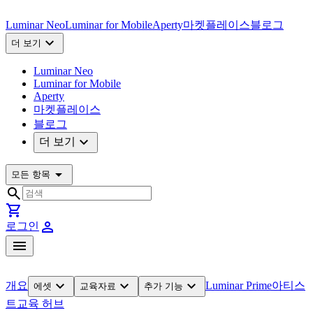
Luminar Neo
Luminar for Mobile
Aperty
마켓플레이스
블로그
expand_more
더 보기
Luminar Neo
Luminar for Mobile
Aperty
마켓플레이스
블로그
expand_more
더 보기
arrow_drop_down
모든 항목
search
shopping_cart
person
로그인
menu
expand_more
expand_more
expand_more
개요
Luminar Prime
아티스
에셋
교육자료
추가 기능
트
교육 허브