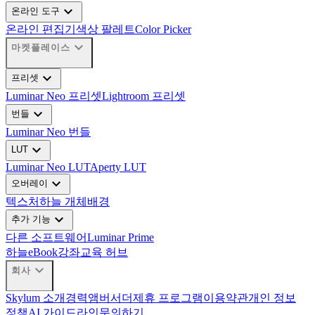
expand_more
온라인 도구
온라인 편집기
색상 팔레트
Color Picker
expand_more
마켓플레이스
expand_more
프리셋
Luminar Neo 프리셋
Lightroom 프리셋
expand_more
번들
Luminar Neo 번들
expand_more
LUT
Luminar Neo LUT
Aperty LUT
expand_more
오버레이
텍스처
하늘 개체
배경
expand_more
추가 기능
다른 소프트웨어
Luminar Prime
하늘
eBook
강좌
교육 허브
expand_more
회사
Skylum 소개
경력
앰버서더
제휴 프로그램
이용약관
개인 정보
정책
AI 가이드라인
문의하기