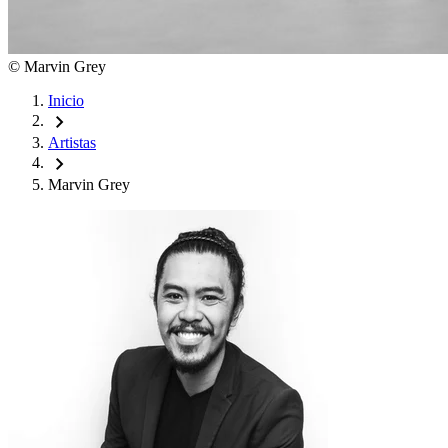
©
Marvin Grey
Inicio
chevron_right
Artistas
chevron_right
Marvin Grey